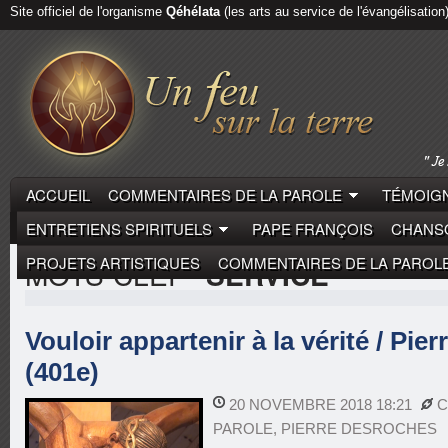
Site officiel de l'organisme
Qéhélata
(les arts au service de l'évangélisation
ACCUEIL
COMMENTAIRES DE LA PAROLE
TÉMOIGN
ENTRETIENS SPIRITUELS
PAPE FRANÇOIS
CHANSO
PROJETS ARTISTIQUES
COMMENTAIRES DE LA PAROL
MOTS-CLEF
"SERVICE"
Vouloir appartenir à la vérité / Pie
(401e)
20 NOVEMBRE 2018 18:21
C
PAROLE
,
PIERRE DESROCHES