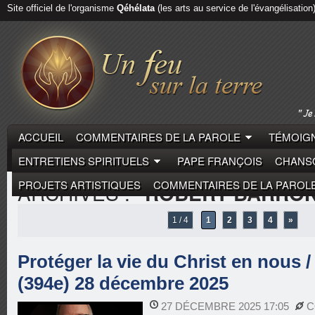
Site officiel de l'organisme
Qéhélata
(les arts au service de l'évangélisation
ACCUEIL
COMMENTAIRES DE LA PAROLE
TÉMOIGN
ENTRETIENS SPIRITUELS
PAPE FRANÇOIS
CHANSO
PROJETS ARTISTIQUES
COMMENTAIRES DE LA PAROL
ARCHIVES :
"ROBERT BARRON
1 / 4
1
2
3
4
»
Protéger la vie du Christ en nous 
(394e) 28 décembre 2025
27 DÉCEMBRE 2025 17:05
C