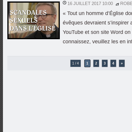
16 JUILLET 2017 10:00
ROB
« Tout un homme d’Église dont
évêques devraient s’inspire
YouTube et son site Word on 
connaissez, veuillez les en in
1 / 4
1
2
3
4
»