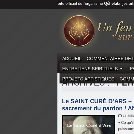
Site officiel de l'organisme
Qéhélata
(les art
ACCUEIL
COMMENTAIRES DE 
ENTRETIENS SPIRITUELS
P
PROJETS ARTISTIQUES
COMME
ARCHIVES :
"PÈR
Le SAINT CURÉ D’ARS – L
sacrement du pardon / 
18 JUI
« Ce qu’il
puissance 