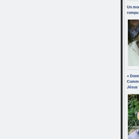
Un mon
rompu 
« Donn
Comme
Jésus 