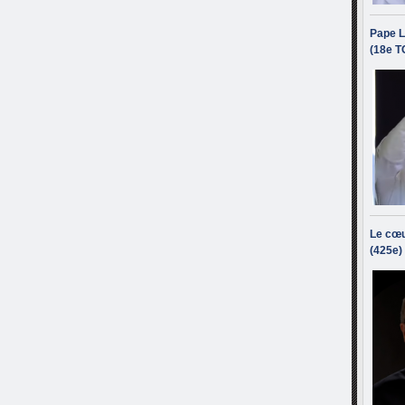
Pape L
(18e T
Le cœu
(425e)