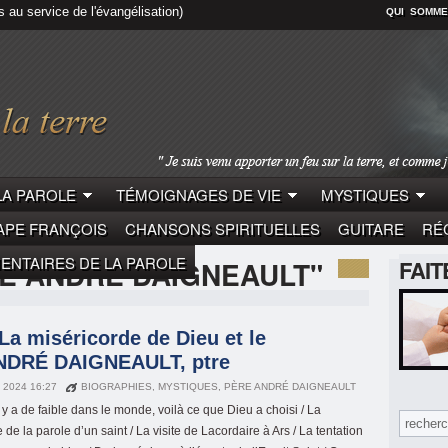
s au service de l'évangélisation)
QUI SOMME
LA PAROLE
TÉMOIGNAGES DE VIE
MYSTIQUES
APE FRANÇOIS
CHANSONS SPIRITUELLES
GUITARE
RÉC
NTAIRES DE LA PAROLE
E ANDRÉ DAIGNEAULT"
FAI
a miséricorde de Dieu et le
ANDRÉ DAIGNEAULT, ptre
N 2024 16:27
BIOGRAPHIES
,
MYSTIQUES
,
PÈRE ANDRÉ DAIGNEAULT
 y a de faible dans le monde, voilà ce que Dieu a choisi / La
de la parole d’un saint / La visite de Lacordaire à Ars / La tentation