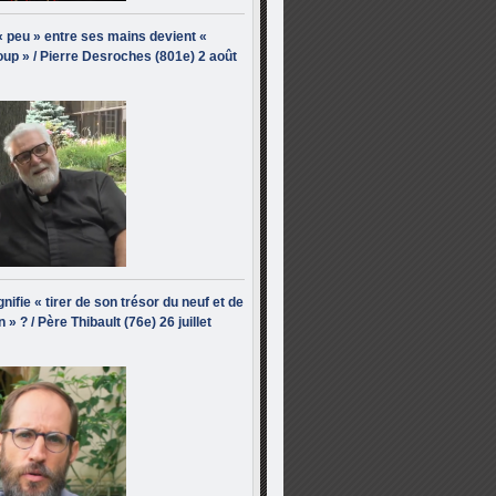
« peu » entre ses mains devient «
up » / Pierre Desroches (801e) 2 août
nifie « tirer de son trésor du neuf et de
n » ? / Père Thibault (76e) 26 juillet