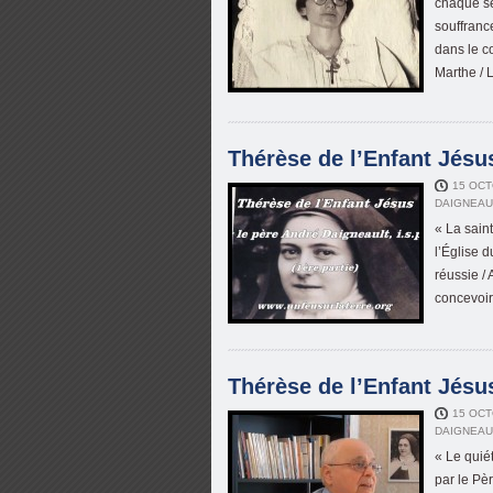
chaque se
souffrance
dans le c
Marthe / 
Thérèse de l’Enfant Jésus
15 OCT
DAIGNEAU
« La sain
l’Église 
réussie / 
concevoir 
Thérèse de l’Enfant Jésus
15 OCT
DAIGNEAU
« Le quiét
par le Pè