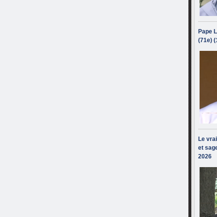
Pape L
(71e) 
Le vra
et sage
2026