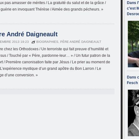
ux pas amasser de mérites / La gratuité du salut et de la grâce /
Dans l
c’est M
f guérie en invoquant Thérèse / Aimée des grands pécheurs. »
Desroc
ère André Daigneault
EMBRE 2013 19:23
BIOGRAPHIES
,
PÈRE ANDRÉ DAIGNEAULT
e chez les Orthodoxes / Un terroriste qui fait preuve d’humilité et
sus / Touché par « Père, pardonne-leur… » / Un futur patron de la
t / Première canonisation faite par Jésus / Le prier au moment de
/ L’expérience mystique d’un grand apôtre du Bon Larron / Le
e d’une conversion. »
Dans c
Fesch