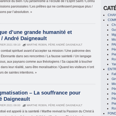
parence du bien / Du jansénisme à l’écoute de l’Esprit Saint / Connu
CAT
issions paroissiales / Les prêtres qui ne confessent presque plus /
sons par l’absolution. »
CHAN
COMM
Chr
Gu
que d’une grande humanité et
Mg
e / André Daigneault
Mic
PA
RIER 2021 09:10
MARTHE ROBIN
,
PÈRE ANDRÉ DAIGNEAULT
Pèr
 combat spirituel avant d’accepter sa mission / Une patronne des
Pi
 Étonnante dans ses rencontres / La fausse sainteté / Un langage
Ro
tous, aux paysans comme aux théologiens / Sa capacité à toucher
Ya
dans leur réalité, sans être moralisatrice / Quand les visiteurs n’ont
ENTR
rs de saintes intentions. »
Fa
Gin
Mic
Pè
igmatisation – La souffrance pour
Pè
é Daigneault
Pèr
Pi
RIER 2021 09:00
MARTHE ROBIN
,
PÈRE ANDRÉ DAIGNEAULT
Ro
tisé est appelé à la sainteté / Marthe revivait la Passion du Christ à
FON