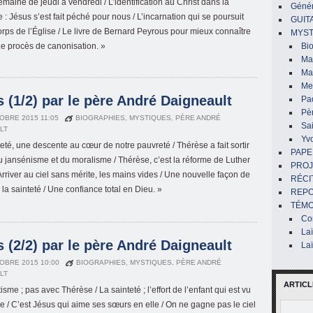
maine de jeudi à vendredi / L’identification au Christ dans la
Génér
 : Jésus s’est fait péché pour nous / L’incarnation qui se poursuit
GUIT
orps de l’Église / Le livre de Bernard Peyrous pour mieux connaître
MYST
Le procès de canonisation. »
Bi
Mar
Ma
Me
 (1/2) par le père André Daigneault
Pa
Pè
OBRE 2015 11:05
BIOGRAPHIES
,
MYSTIQUES
,
PÈRE ANDRÉ
Sai
LT
Yv
teté, une descente au cœur de notre pauvreté / Thérèse a fait sortir
PAPE
du jansénisme et du moralisme / Thérèse, c’est la réforme de Luther
PROJ
Arriver au ciel sans mérite, les mains vides / Une nouvelle façon de
RÉCI
la sainteté / Une confiance total en Dieu. »
REP
TÉMO
Co
La
 (2/2) par le père André Daigneault
La
OBRE 2015 10:00
BIOGRAPHIES
,
MYSTIQUES
,
PÈRE ANDRÉ
LT
ARTICL
isme ; pas avec Thérèse / La sainteté ; l’effort de l’enfant qui est vu
re / C’est Jésus qui aime ses sœurs en elle / On ne gagne pas le ciel