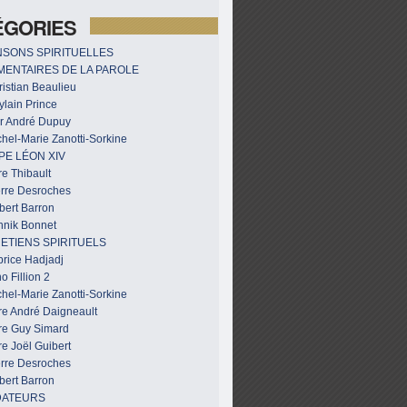
ÉGORIES
SONS SPIRITUELLES
ENTAIRES DE LA PAROLE
istian Beaulieu
ylain Prince
r André Dupuy
hel-Marie Zanotti-Sorkine
PE LÉON XIV
e Thibault
erre Desroches
bert Barron
nnik Bonnet
ETIENS SPIRITUELS
brice Hadjadj
o Fillion 2
hel-Marie Zanotti-Sorkine
re André Daigneault
re Guy Simard
e Joël Guibert
erre Desroches
bert Barron
DATEURS