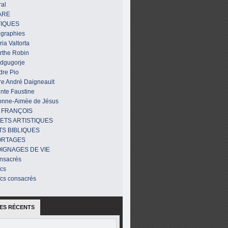
al
ARE
IQUES
ographies
ia Valtorta
rthe Robin
dgugorje
dre Pio
re André Daigneault
nte Faustine
onne-Aimée de Jésus
 FRANÇOIS
ETS ARTISTIQUES
TS BIBLIQUES
ORTAGES
IGNAGES DE VIE
nsacrés
ïcs
ïcs consacrés
ES RÉCENTS