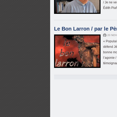
/ Je ne ve
Édith Pia
Le Bon Larron / par le P
20 NOV
« Populair
défend Jé
bonne mor
l’agonie 
témoignag