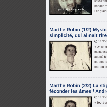
sous l’ap
par des m
Les guéri
Marthe Robin (1/2) Mysti
simplicité, qui aimait rir
18 FÉV
« Un long
malades /
adapté à 
les cœurs 
pas toujou
Marthe Robin (2/2) La st
féconder les âmes / Andr
18 FÉV
« Tout bap