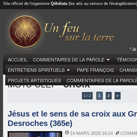
Site officiel de l'organisme
Qéhélata
(les arts au service de l'évangélisation
ACCUEIL
COMMENTAIRES DE LA PAROLE
TÉMOIGN
ENTRETIENS SPIRITUELS
PAPE FRANÇOIS
CHANSO
PROJETS ARTISTIQUES
COMMENTAIRES DE LA PAROL
MOTS-CLEF
"CROIX"
1 / 2
1
2
»
Jésus et le sens de sa croix aux Gr
Desroches (365e)
14 MARS 2018 16:14
COMME