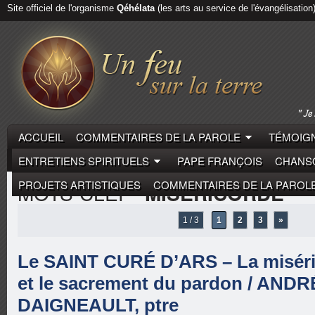
Site officiel de l'organisme
Qéhélata
(les arts au service de l'évangélisation
ACCUEIL
COMMENTAIRES DE LA PAROLE
TÉMOIGN
ENTRETIENS SPIRITUELS
PAPE FRANÇOIS
CHANSO
PROJETS ARTISTIQUES
COMMENTAIRES DE LA PAROL
MOTS-CLEF
"MISÉRICORDE"
1 / 3
1
2
3
»
Le SAINT CURÉ D’ARS – La miséri
et le sacrement du pardon / ANDR
DAIGNEAULT, ptre