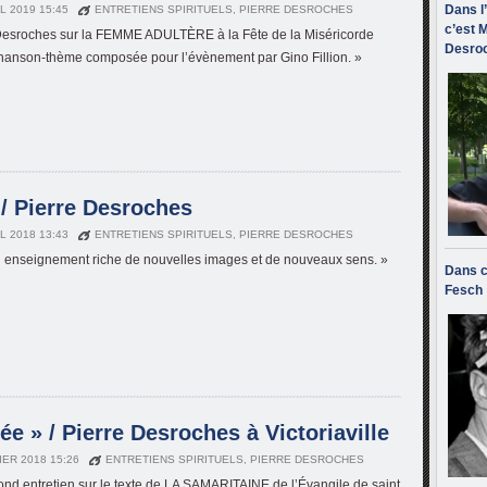
Dans l
IL 2019 15:45
ENTRETIENS SPIRITUELS
,
PIERRE DESROCHES
c’est M
Desroches sur la FEMME ADULTÈRE à la Fête de la Miséricorde
Desroc
anson-thème composée pour l’évènement par Gino Fillion. »
/ Pierre Desroches
IL 2018 13:43
ENTRETIENS SPIRITUELS
,
PIERRE DESROCHES
l enseignement riche de nouvelles images et de nouveaux sens. »
Dans c
Fesch
ée » / Pierre Desroches à Victoriaville
IER 2018 15:26
ENTRETIENS SPIRITUELS
,
PIERRE DESROCHES
ond entretien sur le texte de LA SAMARITAINE de l’Évangile de saint