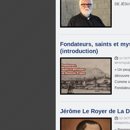
DE JÉSU
Fondateurs, saints et my
(introduction)
12 OCT
MYSTIQU
« Un peup
découvre 
Comme sém
Fondateur
Jérôme Le Royer de La Da
12 OCT
FONDATE
« Premier