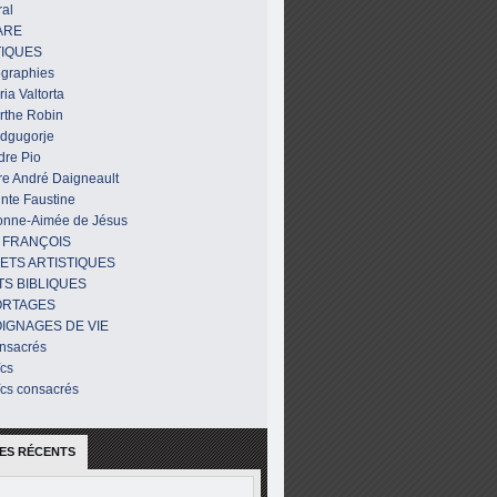
al
ARE
IQUES
ographies
ia Valtorta
rthe Robin
dgugorje
dre Pio
re André Daigneault
nte Faustine
onne-Aimée de Jésus
 FRANÇOIS
ETS ARTISTIQUES
TS BIBLIQUES
ORTAGES
IGNAGES DE VIE
nsacrés
ïcs
ïcs consacrés
ES RÉCENTS