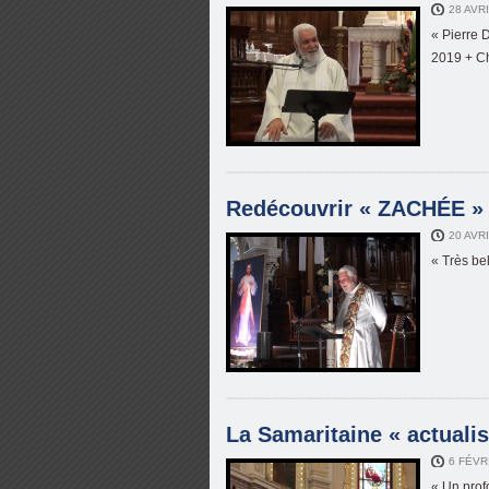
28 AVR
« Pierre 
2019 + Ch
Redécouvrir « ZACHÉE » 
20 AVR
« Très be
La Samaritaine « actualis
6 FÉVR
« Un prof