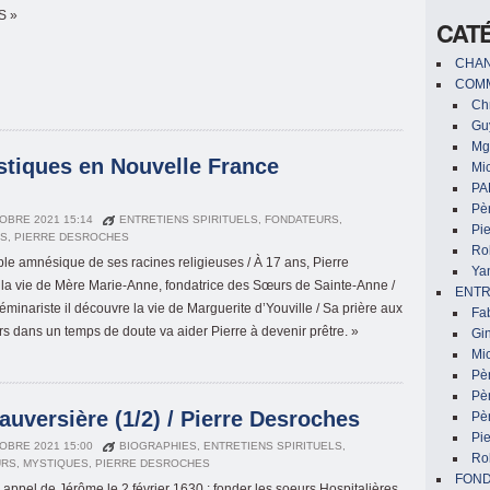
S »
CAT
CHAN
COMM
Chr
Gu
Mg
stiques en Nouvelle France
Mic
PA
Pèr
OBRE 2021 15:14
ENTRETIENS SPIRITUELS
,
FONDATEURS
,
Pi
ES
,
PIERRE DESROCHES
Ro
le amnésique de ses racines religieuses / À 17 ans, Pierre
Ya
la vie de Mère Marie-Anne, fondatrice des Sœurs de Sainte-Anne /
ENTR
inariste il découvre la vie de Marguerite d’Youville / Sa prière aux
Fa
s dans un temps de doute va aider Pierre à devenir prêtre. »
Gin
Mic
Pè
Pè
uversière (1/2) / Pierre Desroches
Pèr
Pi
OBRE 2021 15:00
BIOGRAPHIES
,
ENTRETIENS SPIRITUELS
,
Ro
URS
,
MYSTIQUES
,
PIERRE DESROCHES
FON
 appel de Jérôme le 2 février 1630 : fonder les soeurs Hospitalières