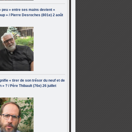
« peu » entre ses mains devient «
up » / Pierre Desroches (801e) 2 août
nifie « tirer de son trésor du neuf et de
n » ? / Père Thibault (76e) 26 juillet