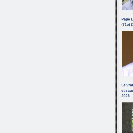
Pape L
(71e) 
Le vra
et sage
2026