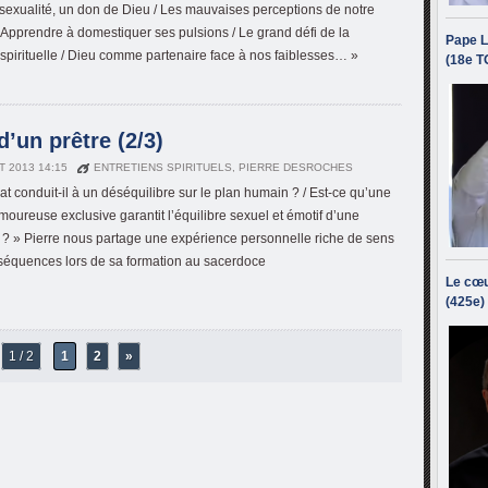
 sexualité, un don de Dieu / Les mauvaises perceptions de notre
Apprendre à domestiquer ses pulsions / Le grand défi de la
Pape L
 spirituelle / Dieu comme partenaire face à nos faiblesses… »
(18e T
d’un prêtre (2/3)
T 2013 14:15
ENTRETIENS SPIRITUELS
,
PIERRE DESROCHES
at conduit-il à un déséquilibre sur le plan humain ? / Est-ce qu’une
amoureuse exclusive garantit l’équilibre sexuel et émotif d’une
? » Pierre nous partage une expérience personnelle riche de sens
séquences lors de sa formation au sacerdoce
Le cœu
(425e)
1 / 2
1
2
»