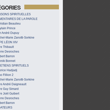
ÉGORIES
SONS SPIRITUELLES
ENTAIRES DE LA PAROLE
istian Beaulieu
ylain Prince
r André Dupuy
hel-Marie Zanotti-Sorkine
PE LÉON XIV
e Thibault
erre Desroches
bert Barron
nnik Bonnet
ETIENS SPIRITUELS
brice Hadjadj
o Fillion 2
hel-Marie Zanotti-Sorkine
re André Daigneault
re Guy Simard
e Joël Guibert
erre Desroches
bert Barron
DATEURS