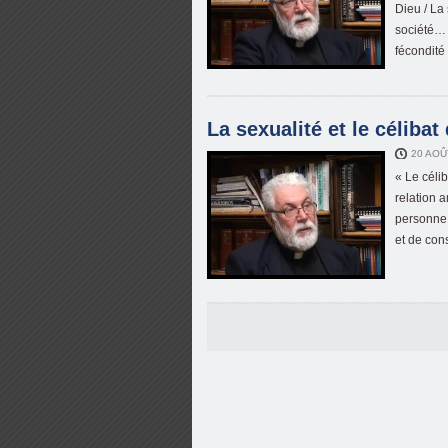
Dieu / La
société… 
fécondité
La sexualité et le célibat 
20 AOÛ
« Le célib
relation 
personne 
et de con