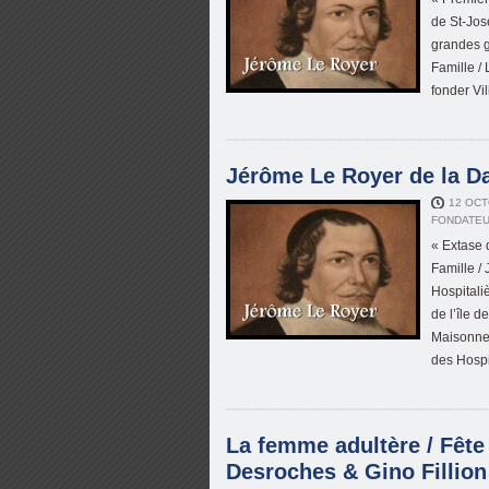
de St-Jos
grandes gr
Famille /
fonder Vi
Jérôme Le Royer de la Da
12 OCT
FONDATE
« Extase 
Famille /
Hospitali
de l’île 
Maisonneu
des Hospi
La femme adultère / Fête 
Desroches & Gino Fillion