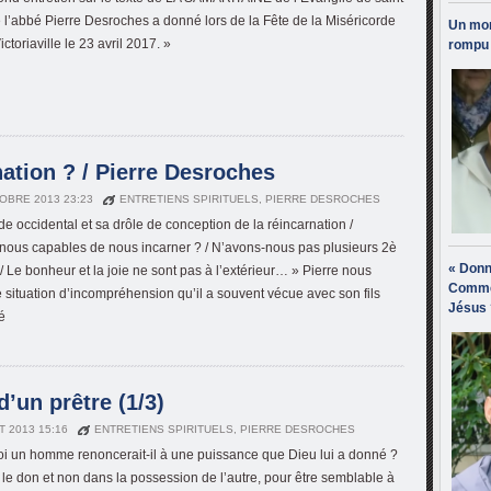
 l’abbé Pierre Desroches a donné lors de la Fête de la Miséricorde
Un mon
ictoriaville le 23 avril 2017. »
rompu 
nation ? / Pierre Desroches
OBRE 2013 23:23
ENTRETIENS SPIRITUELS
,
PIERRE DESROCHES
e occidental et sa drôle de conception de la réincarnation /
us capables de nous incarner ? / N’avons-nous pas plusieurs 2è
« Donn
/ Le bonheur et la joie ne sont pas à l’extérieur… » Pierre nous
Comme
e situation d’incompréhension qu’il a souvent vécue avec son fils
Jésus 
é
d’un prêtre (1/3)
T 2013 15:16
ENTRETIENS SPIRITUELS
,
PIERRE DESROCHES
i un homme renoncerait-il à une puissance que Dieu lui a donné ?
 le don et non dans la possession de l’autre, pour être semblable à