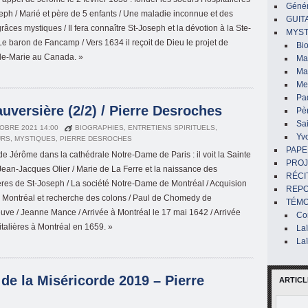
Génér
eph / Marié et père de 5 enfants / Une maladie inconnue et des
GUIT
âces mystiques / Il fera connaître St-Joseph et la dévotion à la Ste-
MYST
 Le baron de Fancamp / Vers 1634 il reçoit de Dieu le projet de
Bi
lle-Marie au Canada. »
Mar
Ma
Me
Pa
uversière (2/2) / Pierre Desroches
Pè
Sai
OBRE 2021 14:00
BIOGRAPHIES
,
ENTRETIENS SPIRITUELS
,
Yv
URS
,
MYSTIQUES
,
PIERRE DESROCHES
PAPE
de Jérôme dans la cathédrale Notre-Dame de Paris : il voit la Sainte
PROJ
 Jean-Jacques Olier / Marie de La Ferre et la naissance des
RÉCI
ères de St-Joseph / La société Notre-Dame de Montréal / Acquision
REP
de Montréal et recherche des colons / Paul de Chomedy de
TÉMO
ve / Jeanne Mance / Arrivée à Montréal le 17 mai 1642 / Arrivée
Co
talières à Montréal en 1659. »
La
La
de la Miséricorde 2019 – Pierre
ARTICL