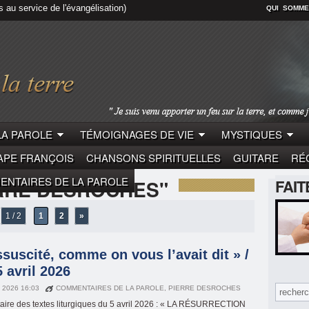
s au service de l'évangélisation)
QUI SOMME
LA PAROLE
TÉMOIGNAGES DE VIE
MYSTIQUES
APE FRANÇOIS
CHANSONS SPIRITUELLES
GUITARE
RÉC
NTAIRES DE LA PAROLE
RRE DESROCHES"
FAI
1 / 2
1
2
»
ssuscité, comme on vous l’avait dit » /
 avril 2026
L 2026 16:03
COMMENTAIRES DE LA PAROLE
,
PIERRE DESROCHES
re des textes liturgiques du 5 avril 2026 : « LA RÉSURRECTION