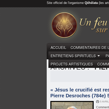
Site officiel de l'organisme
Qéhélata
(les art
ACCUEIL
COMMENTAIRES DE 
ENTRETIENS SPIRITUELS
P
PROJETS ARTISTIQUES
COMME
ARCHIVES :
"PIE
« Jésus le crucifié est re
Pierre Desroches (784e) 5
5 AVRI
Commentai