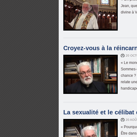
Jean, que
divine à V
Croyez-vous à la réincar
20 OCT
« Le mond
Sommes-no
chance ? 
relate un
handicap
La sexualité et le célibat 
20 AOÛ
« Pourquo
Être dans