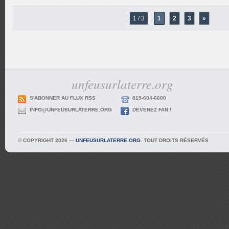
1 / 3
1
2
3
»
unfeusurlaterre.org
S'ABONNER AU FLUX RSS
819-604-6600
INFO@UNFEUSURLATERRE.ORG
DEVENEZ FAN !
© COPYRIGHT 2026 —
UNFEUSURLATERRE.ORG
. TOUT DROITS RÉSERVÉS