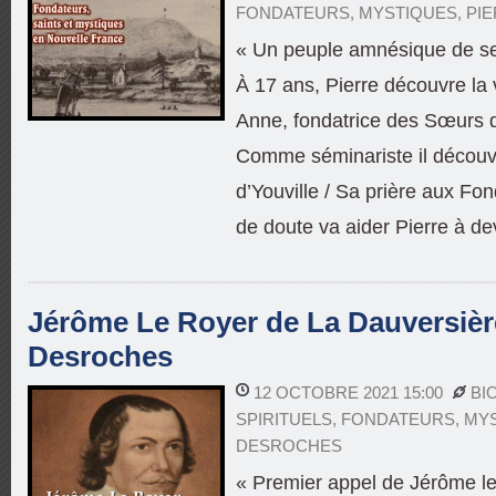
FONDATEURS
,
MYSTIQUES
,
PI
« Un peuple amnésique de ses
À 17 ans, Pierre découvre la
Anne, fondatrice des Sœurs 
Comme séminariste il découvr
d’Youville / Sa prière aux F
de doute va aider Pierre à dev
Jérôme Le Royer de La Dauversière 
Desroches
12 OCTOBRE 2021 15:00
BI
SPIRITUELS
,
FONDATEURS
,
MY
DESROCHES
« Premier appel de Jérôme le 