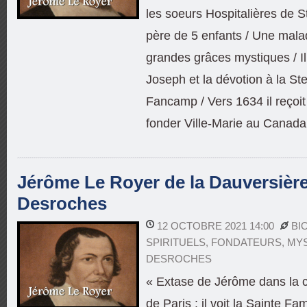
les soeurs Hospitalières de S
père de 5 enfants / Une mala
grandes grâces mystiques / Il
Joseph et la dévotion à la St
Fancamp / Vers 1634 il reçoit
fonder Ville-Marie au Canada
Jérôme Le Royer de la Dauversière (
Desroches
12 OCTOBRE 2021 14:00
BI
SPIRITUELS
,
FONDATEURS
,
MY
DESROCHES
« Extase de Jérôme dans la 
de Paris : il voit la Sainte F