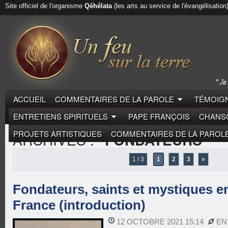
Site officiel de l'organisme
Qéhélata
(les arts au service de l'évangélisation
ACCUEIL
COMMENTAIRES DE LA PAROLE
TÉMOIGN
ENTRETIENS SPIRITUELS
PAPE FRANÇOIS
CHANSO
PROJETS ARTISTIQUES
COMMENTAIRES DE LA PAROL
ARCHIVES :
"FONDATEURS"
1 / 3
1
2
3
»
Fondateurs, saints et mystiques e
France (introduction)
12 OCTOBRE 2021 15:14
EN