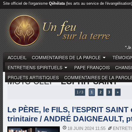
Site officiel de l'organisme
Qéhélata
(les arts au service de l'évangélisation
ACCUEIL
COMMENTAIRES DE LA PAROLE
TÉMOIGN
ENTRETIENS SPIRITUELS
PAPE FRANÇOIS
CHANSO
PROJETS ARTISTIQUES
COMMENTAIRES DE LA PAROL
MOTS-CLEF
"ESPRIT SAINT"
1 / 3
1
2
3
»
Le PÈRE, le FILS, l’ESPRIT SAINT e
trinitaire / ANDRÉ DAIGNEAULT, p
18 JUIN 2024 11:55
ENTRETI