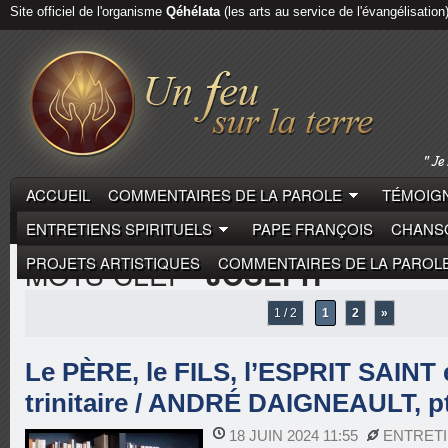
Site officiel de l'organisme
Qéhélata
(les arts au service de l'évangélisation
ACCUEIL
COMMENTAIRES DE LA PAROLE
TÉMOIGN
ENTRETIENS SPIRITUELS
PAPE FRANÇOIS
CHANSO
PROJETS ARTISTIQUES
COMMENTAIRES DE LA PAROL
MOTS-CLEF
"JOSEPH"
1 / 2
1
2
»
Le PÈRE, le FILS, l’ESPRIT SAINT e
trinitaire / ANDRÉ DAIGNEAULT, p
18 JUIN 2024 11:55
ENTRETI