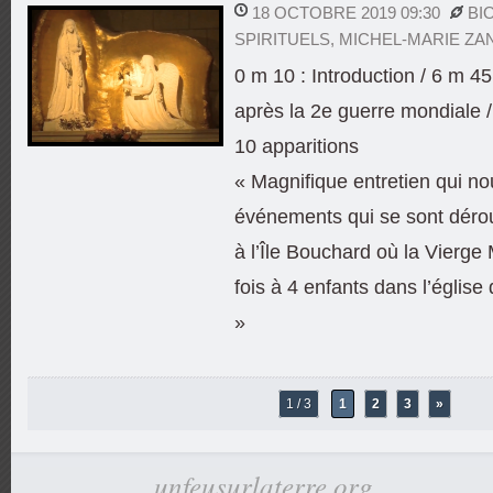
18 OCTOBRE 2019 09:30
BI
SPIRITUELS
,
MICHEL-MARIE ZA
0 m 10 : Introduction / 6 m 45
après la 2e guerre mondiale /
10 apparitions
« Magnifique entretien qui nou
événements qui se sont déro
à l’Île Bouchard où la Vierge
fois à 4 enfants dans l’église 
»
1 / 3
1
2
3
»
unfeusurlaterre.org