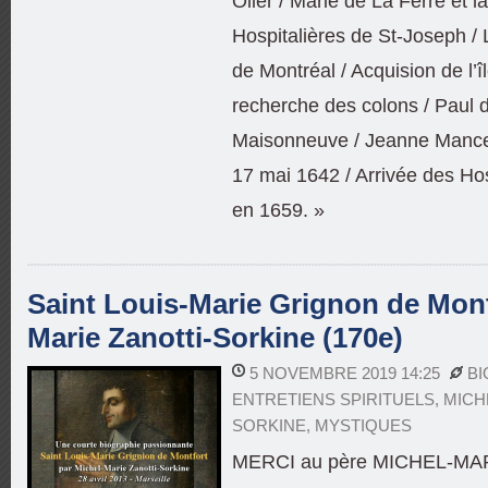
Olier / Marie de La Ferre et 
Hospitalières de St-Joseph /
de Montréal / Acquision de l’î
recherche des colons / Paul
Maisonneuve / Jeanne Mance 
17 mai 1642 / Arrivée des Hos
en 1659. »
Saint Louis-Marie Grignon de Montf
Marie Zanotti-Sorkine (170e)
5 NOVEMBRE 2019 14:25
BI
ENTRETIENS SPIRITUELS
,
MICH
SORKINE
,
MYSTIQUES
MERCI au père MICHEL-MA