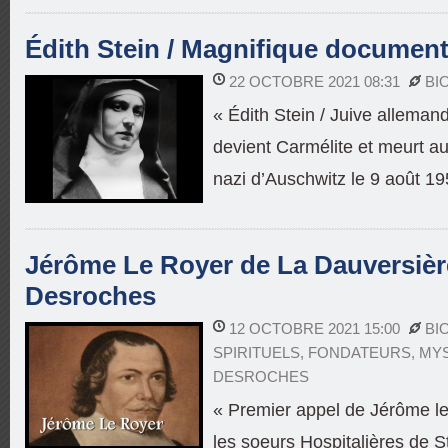
Édith Stein / Magnifique document
22 OCTOBRE 2021 08:31
BI
« Édith Stein / Juive alleman
devient Carmélite et meurt a
nazi d’Auschwitz le 9 août 19
Jérôme Le Royer de La Dauversière 
Desroches
12 OCTOBRE 2021 15:00
BI
SPIRITUELS
,
FONDATEURS
,
MY
DESROCHES
« Premier appel de Jérôme le 
les soeurs Hospitalières de S