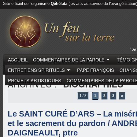
Site officiel de l'organisme
Qéhélata
(les arts au service de l'évangélisation
ACCUEIL
COMMENTAIRES DE LA PAROLE
TÉMOIGN
ENTRETIENS SPIRITUELS
PAPE FRANÇOIS
CHANSO
PROJETS ARTISTIQUES
COMMENTAIRES DE LA PAROL
ARCHIVES :
"BIOGRAPHIES"
1 / 3
1
2
3
»
Le SAINT CURÉ D’ARS – La miséri
et le sacrement du pardon / ANDR
DAIGNEAULT, ptre