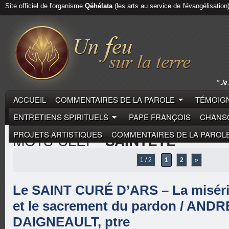
Site officiel de l'organisme
Qéhélata
(les arts au service de l'évangélisation
ACCUEIL
COMMENTAIRES DE LA PAROLE
TÉMOIGN
ENTRETIENS SPIRITUELS
PAPE FRANÇOIS
CHANSO
PROJETS ARTISTIQUES
COMMENTAIRES DE LA PAROL
MOTS-CLEF
"SAINTETÉ"
1 / 2
1
2
»
Le SAINT CURÉ D’ARS – La miséri
et le sacrement du pardon / ANDR
DAIGNEAULT, ptre