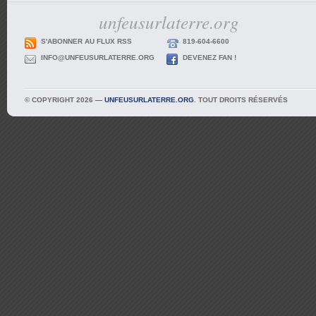
unfeusurlaterre.org
S'ABONNER AU FLUX RSS
819-604-6600
INFO@UNFEUSURLATERRE.ORG
DEVENEZ FAN !
© COPYRIGHT 2026 —
UNFEUSURLATERRE.ORG
. TOUT DROITS RÉSERVÉS