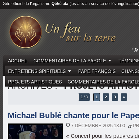
Site officiel de l'organisme
Qéhélata
(les arts au service de l'évangélisation
ACCUEIL
COMMENTAIRES DE LA PAROLE
TÉMOIGN
ENTRETIENS SPIRITUELS
PAPE FRANÇOIS
CHANSO
PROJETS ARTISTIQUES
COMMENTAIRES DE LA PAROL
ARCHIVES :
"PROJETS ARTIST
1 / 3
1
2
3
»
Michael Bublé chante pour le Pap
7 DÉCEMBRE 2025 13:00
PR
« Concert pour les pauvres 