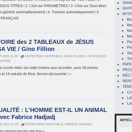
Génér
 SOUS-TITRES / 2. Click sur PARAMÈTRES / 3. Click sur Sous-titres
GUIT
is (généré automatiquement) / 4. Traduire automatiquement / 5.
MYST
le FRANÇAIS.
Bi
Mar
Ma
Me
TOIRE des 2 TABLEAUX de JÉSUS
Pa
Pè
 VIE / Gino Fillion
Sai
T 2025 11:00
ENTRETIENS SPIRITUELS
,
GINO FILLION 2
,
MYSTIQUES
,
Yv
AUSTINE
PAPE
ne courte vidéo sur cette histoire peu racontée, avec 38 photos
PROJ
 et 18 extraits de films. Bonne découverte ! »
RÉCI
REP
TÉMO
Co
La
La
UALITÉ : L’HOMME EST-IL UN ANIMAL
ec Fabrice Hadjadj
ARTICL
S 2025 11:20
ENTRETIENS SPIRITUELS
,
FABRICE HADJADJ
es propos encore une fois «