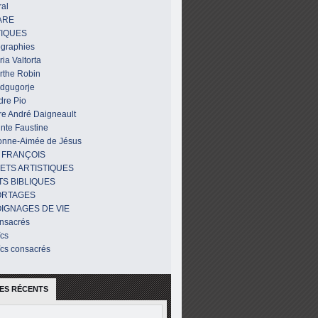
al
ARE
IQUES
ographies
ia Valtorta
rthe Robin
dgugorje
dre Pio
re André Daigneault
nte Faustine
onne-Aimée de Jésus
 FRANÇOIS
ETS ARTISTIQUES
TS BIBLIQUES
ORTAGES
IGNAGES DE VIE
nsacrés
ïcs
ïcs consacrés
ES RÉCENTS