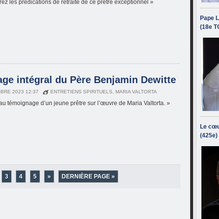
ez les prédications de retraite de ce prêtre exceptionnel »
Pape L
(18e T
age intégral du Père Benjamin Dewitte
BRE 2023 12:37
ENTRETIENS SPIRITUELS
,
MARIA VALTORTA
au témoignage d’un jeune prêtre sur l’œuvre de Maria Valtorta. »
Le cœu
(425e)
3
4
5
»
DERNIÈRE PAGE »