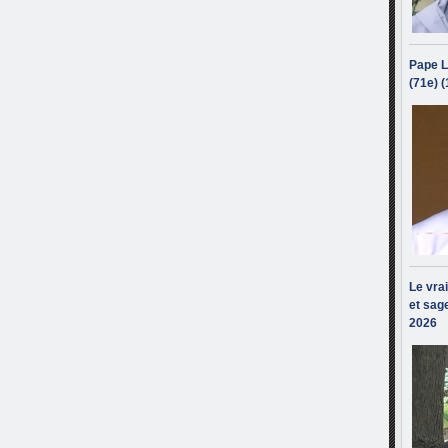
Pape L
(71e) 
Le vra
et sage
2026