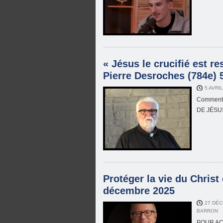
« Jésus le crucifié est re
Pierre Desroches (784e) 5
5 AVRI
Commentai
DE JÉSU
Protéger la vie du Christ
décembre 2025
27 DÉC
BARRON
POUR ACT