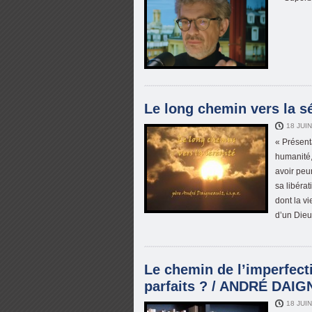
Le long chemin vers la 
18 JUI
« Présent
humanité, 
avoir peur
sa libérat
dont la v
d’un Dieu
Le chemin de l’imperfecti
parfaits ? / ANDRÉ DAIG
18 JUI