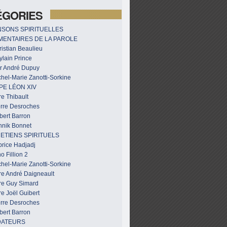
ÉGORIES
SONS SPIRITUELLES
ENTAIRES DE LA PAROLE
istian Beaulieu
ylain Prince
r André Dupuy
hel-Marie Zanotti-Sorkine
PE LÉON XIV
e Thibault
erre Desroches
bert Barron
nnik Bonnet
ETIENS SPIRITUELS
brice Hadjadj
o Fillion 2
hel-Marie Zanotti-Sorkine
re André Daigneault
re Guy Simard
e Joël Guibert
erre Desroches
bert Barron
DATEURS