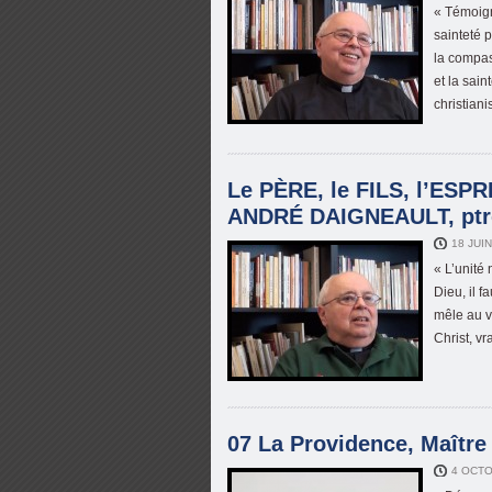
« Témoign
sainteté 
la compas
et la sain
christian
Le PÈRE, le FILS, l’ESPRIT
ANDRÉ DAIGNEAULT, ptr
18 JUI
« L’unité 
Dieu, il f
mêle au v
Christ, vr
07 La Providence, Maître 
4 OCTO