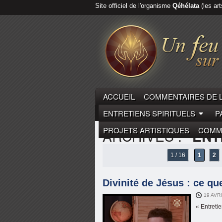
Site officiel de l'organisme
Qéhélata
(les art
ACCUEIL
COMMENTAIRES DE 
ENTRETIENS SPIRITUELS
P
PROJETS ARTISTIQUES
COMME
ARCHIVES :
"ENT
1 / 16
1
2
Divinité de Jésus : ce q
19 AVR
« Entreti