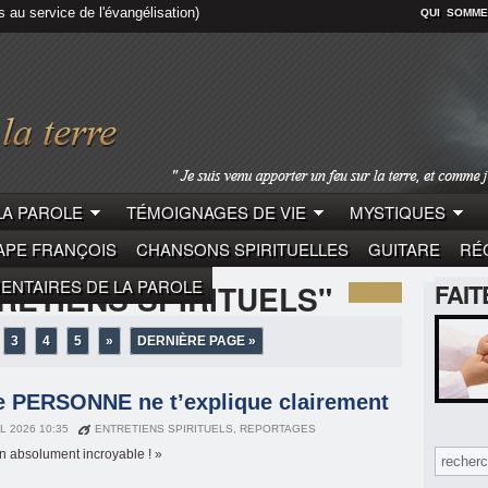
s au service de l'évangélisation)
QUI SOMME
LA PAROLE
TÉMOIGNAGES DE VIE
MYSTIQUES
APE FRANÇOIS
CHANSONS SPIRITUELLES
GUITARE
RÉC
NTAIRES DE LA PAROLE
RETIENS SPIRITUELS"
FAI
3
4
5
»
DERNIÈRE PAGE »
ue PERSONNE ne t’explique clairement
IL 2026 10:35
ENTRETIENS SPIRITUELS
,
REPORTAGES
en absolument incroyable ! »