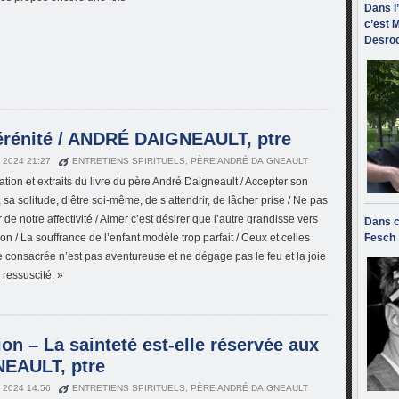
Dans l
c’est M
Desroc
sérénité / ANDRÉ DAIGNEAULT, ptre
N 2024 21:27
ENTRETIENS SPIRITUELS
,
PÈRE ANDRÉ DAIGNEAULT
ation et extraits du livre du père André Daigneault / Accepter son
sa solitude, d’être soi-même, de s’attendrir, de lâcher prise / Ne pas
 de notre affectivité / Aimer c’est désirer que l’autre grandisse vers
Dans c
ion / La souffrance de l’enfant modèle trop parfait / Ceux et celles
Fesch
ie consacrée n’est pas aventureuse et ne dégage pas le feu et la joie
 ressuscité. »
on – La sainteté est-elle réservée aux
NEAULT, ptre
N 2024 14:56
ENTRETIENS SPIRITUELS
,
PÈRE ANDRÉ DAIGNEAULT