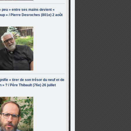
« peu » entre ses mains devient «
up » / Pierre Desroches (801e) 2 août
nifie « tirer de son trésor du neuf et de
n » ? / Père Thibault (76e) 26 juillet