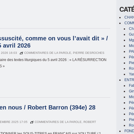
CAT
CHAN
COMM
Chr
Gu
ssuscité, comme on vous l’avait dit » /
Mg
 avril 2026
Mic
PA
L 2026 16:03
COMMENTAIRES DE LA PAROLE
,
PIERRE DESROCHES
Pèr
re des textes liturgiques du 5 avril 2026 : « LA RÉSURRECTION
Pi
S »
Ro
Ya
ENTR
Fa
Gin
Mic
Pè
 en nous / Robert Barron (394e) 28
Pè
Pèr
Pi
EMBRE 2025 17:05
COMMENTAIRES DE LA PAROLE
,
ROBERT
Ro
FON
IONNER les SOUS-TITRES en FRANÇAIS sur YOU TUBE / 1.