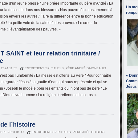
age d’un jeune blessé / Une prière importante du père d’André / La
Un mon
par la descente dans nos blessures / Nos pauvretés nous amènent à
rompu 
sion envers les autres / Faire la différence entre la bonne éducation
teté / La petite voie de la sainteté des pauvres / Le cœur du
isme : l’évangélisation des pauvres. »
 SAINT et leur relation trinitaire /
e
N 2024 11:55
ENTRETIENS SPIRITUELS
,
PÈRE ANDRÉ DAIGNEAULT
n’est pas l’uniformité / La messe est offerte au Père / Pour connaître
« Donn
Comme
aut regarder Jésus / La goutte d’eau qui nous représente et qui se
Jésus 
in / Joseph le modèle pour les enfants qui n’ont pas de père / Le
ai Dieu et vrai homme / La religion chrétienne et le corps. »
de l’histoire
BRE 2023 01:47
ENTRETIENS SPIRITUELS
,
PÈRE JOËL GUIBERT