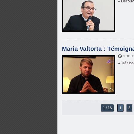
« Découvr
Maria Valtorta : Témoign
3 OCTO
« Très be
1 / 16
1
2