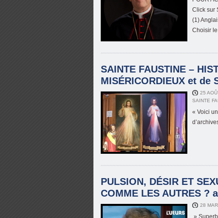
Click sur
(1) Angla
Choisir 
SAINTE FAUSTINE – HIS
MISÉRICORDIEUX et de SA
25 AOÛ
SAINTE F
« Voici u
d’archives
PULSION, DÉSIR ET SEX
COMME LES AUTRES ? av
28 MAR
» Superb