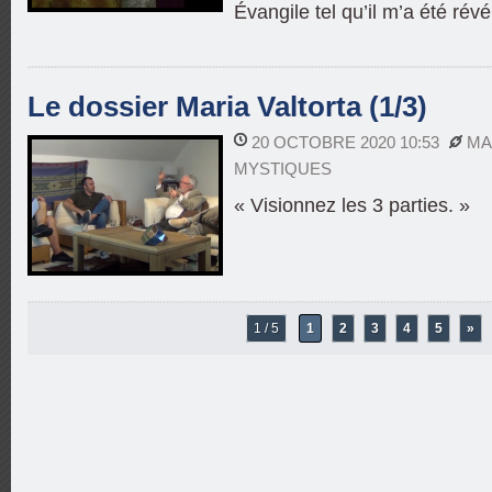
Évangile tel qu’il m’a été révé
Le dossier Maria Valtorta (1/3)
20 OCTOBRE 2020 10:53
MA
MYSTIQUES
« Visionnez les 3 parties. »
1 / 5
1
2
3
4
5
»