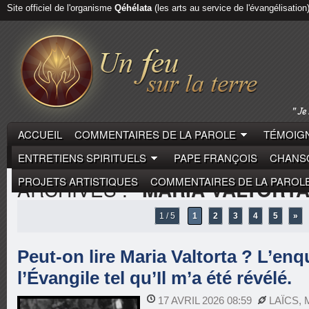
Site officiel de l'organisme
Qéhélata
(les arts au service de l'évangélisation
ACCUEIL
COMMENTAIRES DE LA PAROLE
TÉMOIGN
ENTRETIENS SPIRITUELS
PAPE FRANÇOIS
CHANSO
PROJETS ARTISTIQUES
COMMENTAIRES DE LA PAROL
ARCHIVES :
"MARIA VALTORTA
1 / 5
1
2
3
4
5
»
Peut-on lire Maria Valtorta ? L’enq
l’Évangile tel qu’Il m’a été révélé.
17 AVRIL 2026 08:59
LAÏCS
,