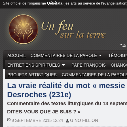
Site officiel de l'organisme
Qéhélata
(les arts au service de l'évangélisation
ACCUEIL
COMMENTAIRES DE LA PAROLE
TÉMOIGN
ENTRETIENS SPIRITUELS
PAPE FRANÇOIS
CHANSO
PROJETS ARTISTIQUES
COMMENTAIRES DE LA PAROL
COMMENTAIRES DE LA PAROLE
PIERRE DESROCH
La vraie réalité du mot « messie 
Desroches (231e)
Commentaire des textes liturgiques du 13 septem
DITES-VOUS QUE JE SUIS ? »
9 SEPTEMBRE 2015 12:24
GINO FILLION