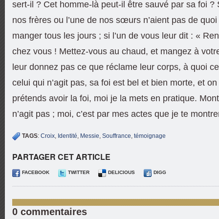
sert-il ? Cet homme-là peut-il être sauvé par sa foi 
nos frères ou l’une de nos sœurs n’aient pas de quoi s
manger tous les jours ; si l’un de vous leur dit : « Re
chez vous ! Mettez-vous au chaud, et mangez à votre 
leur donnez pas ce que réclame leur corps, à quoi cela
celui qui n’agit pas, sa foi est bel et bien morte, et on 
prétends avoir la foi, moi je la mets en pratique. Mont
n’agit pas ; moi, c’est par mes actes que je te montrer
TAGS
:
Croix
,
Identité
,
Messie
,
Souffrance
,
témoignage
PARTAGER CET ARTICLE
FACEBOOK
TWITTER
DELICIOUS
DIGG
0 commentaires