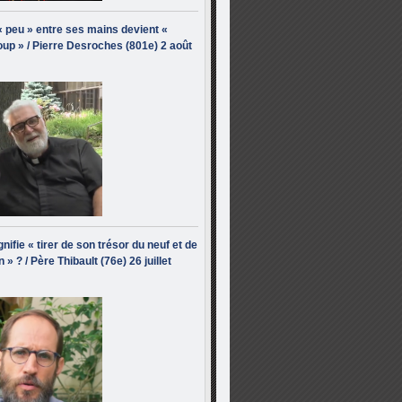
« peu » entre ses mains devient «
up » / Pierre Desroches (801e) 2 août
nifie « tirer de son trésor du neuf et de
n » ? / Père Thibault (76e) 26 juillet