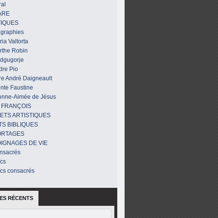
al
ARE
IQUES
ographies
ia Valtorta
rthe Robin
dgugorje
dre Pio
re André Daigneault
nte Faustine
onne-Aimée de Jésus
 FRANÇOIS
ETS ARTISTIQUES
TS BIBLIQUES
ORTAGES
IGNAGES DE VIE
nsacrés
ïcs
ïcs consacrés
ES RÉCENTS