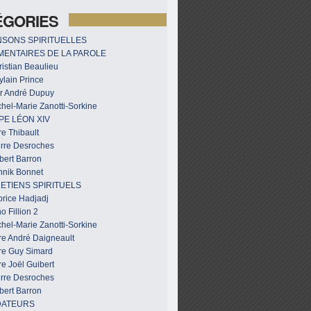
ÉGORIES
SONS SPIRITUELLES
ENTAIRES DE LA PAROLE
istian Beaulieu
ylain Prince
r André Dupuy
hel-Marie Zanotti-Sorkine
PE LÉON XIV
e Thibault
erre Desroches
bert Barron
nnik Bonnet
ETIENS SPIRITUELS
brice Hadjadj
o Fillion 2
hel-Marie Zanotti-Sorkine
re André Daigneault
re Guy Simard
e Joël Guibert
erre Desroches
bert Barron
DATEURS