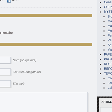
US
DIGG
Génér
GUIT
MYST
Bi
Mar
Ma
Me
ommentaire
Pa
Pè
Sai
Yv
PAPE
PROJ
Nom (obligatoire)
RÉCI
REP
Courriel (obligatoire)
TÉMO
Co
La
Site web
La
ARTICL