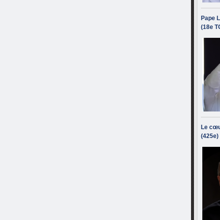
Pape L
(18e T
Le cœu
(425e)