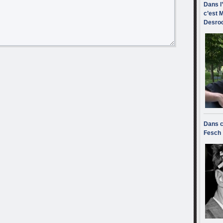
Dans l
c’est M
Desroc
Dans c
Fesch