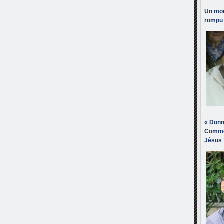
Un mon
rompu 
« Donn
Comme
Jésus 