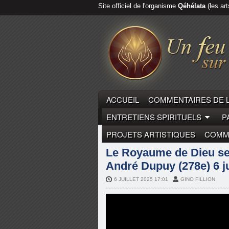
Site officiel de l'organisme
Qéhélata
(les art
ACCUEIL
COMMENTAIRES DE 
ENTRETIENS SPIRITUELS
P
PROJETS ARTISTIQUES
COMME
COMMENTAIRES DE LA PARO
Le Royaume de Dieu se 
André Dupuy (278e) 6 ju
6 JUILLET 2025 17:01
GINO FILLION