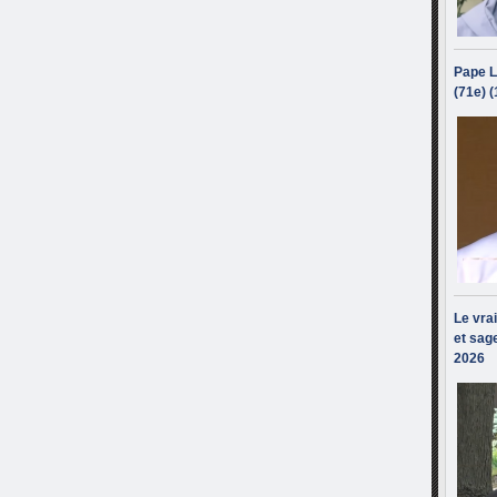
Pape L
(71e) 
Le vra
et sage
2026