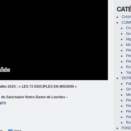
CAT
CHAN
COMM
Chr
Gu
Mg
Mic
PA
Pèr
Pi
Ro
Ya
ENTR
Fa
uillet 2025 : « LES 72 DISCIPLES EN MISSION »
Gin
Mic
îne du Sanctuaire Notre-Dame de Lourdes –
Pè
ebTV
Pè
Pèr
Pi
Ro
FON