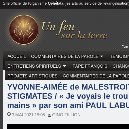
Site officiel de l'organisme
Qéhélata
(les arts au service de l'évangélisation
ACCUEIL
COMMENTAIRES DE LA PAROLE
TÉMOIGN
ENTRETIENS SPIRITUELS
PAPE FRANÇOIS
CHANSO
PROJETS ARTISTIQUES
COMMENTAIRES DE LA PAROL
MYSTIQUES
YVONNE-AIMÉE DE JÉSUS
YVONNE-AIMÉE de MALESTROI
STIGMATES / « Je voyais le trou
mains » par son ami PAUL LAB
3 MAI 2021 19:05
GINO FILLION