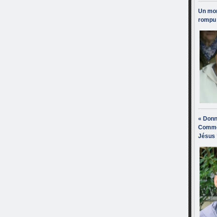
Un mon
rompu 
« Donn
Comme
Jésus 