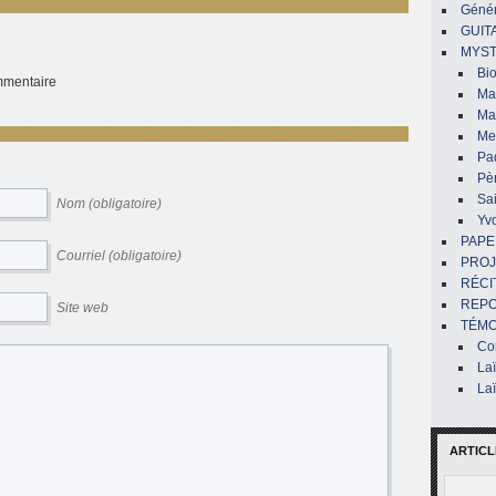
Génér
GUIT
MYST
Bi
ommentaire
Mar
Ma
Me
Pa
Pè
Sai
Nom (obligatoire)
Yv
PAPE
Courriel (obligatoire)
PROJ
RÉCI
REP
Site web
TÉMO
Co
La
La
ARTICL