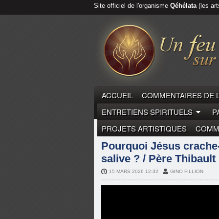
Site officiel de l'organisme
Qéhélata
(les art
ACCUEIL
COMMENTAIRES DE 
ENTRETIENS SPIRITUELS
P
PROJETS ARTISTIQUES
COMME
COMMENTAIRES DE LA PARO
Pourquoi Jésus crache-t-
salive ? / Père Thibaul
15 MARS 2026 12:32
GINO FILLION