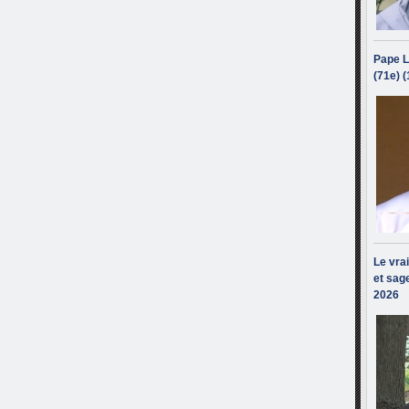
Pape L
(71e) 
Le vra
et sage
2026