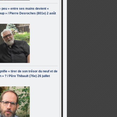
« peu » entre ses mains devient «
up » / Pierre Desroches (801e) 2 août
nifie « tirer de son trésor du neuf et de
n » ? / Père Thibault (76e) 26 juillet