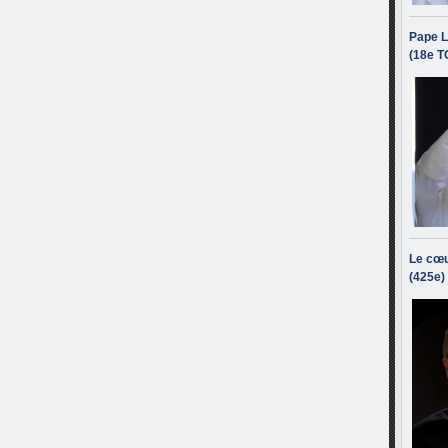
Pape L
(18e T
Le cœu
(425e)