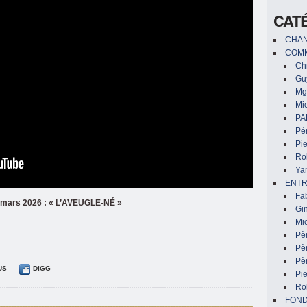
CAT
CHAN
COMM
Chr
Gu
Mg
Mic
PA
Pèr
Pi
Ro
Ya
ENTR
Fa
5 mars 2026 : « L’AVEUGLE-NÉ »
Gin
Mic
Pè
Pè
Pèr
US
DIGG
Pi
Ro
FON