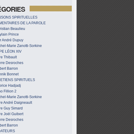
ÉGORIES
SONS SPIRITUELLES
ENTAIRES DE LA PAROLE
istian Beaulieu
ylain Prince
r André Dupuy
hel-Marie Zanotti-Sorkine
PE LÉON XIV
e Thibault
erre Desroches
bert Barron
nnik Bonnet
ETIENS SPIRITUELS
brice Hadjadj
o Fillion 2
hel-Marie Zanotti-Sorkine
re André Daigneault
re Guy Simard
e Joël Guibert
erre Desroches
bert Barron
DATEURS