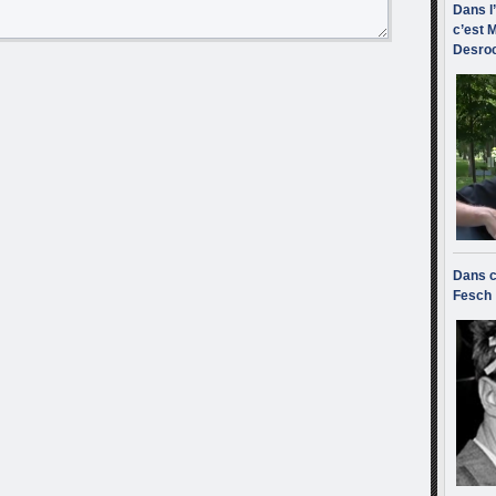
Dans l
c’est M
Desroc
Dans c
Fesch