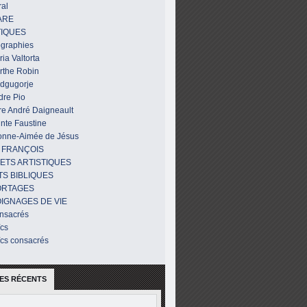
al
ARE
IQUES
ographies
ia Valtorta
rthe Robin
dgugorje
dre Pio
re André Daigneault
nte Faustine
onne-Aimée de Jésus
 FRANÇOIS
ETS ARTISTIQUES
TS BIBLIQUES
ORTAGES
IGNAGES DE VIE
nsacrés
ïcs
ïcs consacrés
ES RÉCENTS