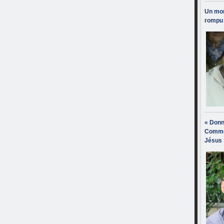
Un mon
rompu 
« Donn
Comme
Jésus 