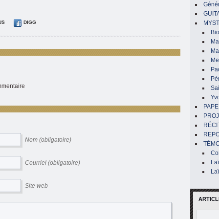
Génér
GUIT
US
DIGG
MYST
Bi
Mar
Ma
Me
Pa
Pè
ommentaire
Sai
Yv
PAPE
PROJ
RÉCI
REP
Nom (obligatoire)
TÉMO
Co
La
Courriel (obligatoire)
La
Site web
ARTICL