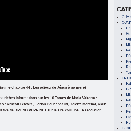
CAT
CHAN
COMM
Chr
Gu
Mg
Mic
PA
Pèr
Pi
Ro
Ya
ENTR
Fa
(sur le chapitre 44 : Les adieux de Jésus à sa mère)
Gin
Mic
de riches informations
sur les 10 Tomes de Maria Valtorta :
Pè
tes : Arneau Lefevre, Florian Boucansaud, Colette Marchal, Alain
Pè
itiative de BRUNO PERRINET sur le site YouTube : Association
Pèr
Pi
Ro
FON