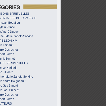
ÉGORIES
SONS SPIRITUELLES
ENTAIRES DE LA PAROLE
istian Beaulieu
ylain Prince
r André Dupuy
hel-Marie Zanotti-Sorkine
PE LÉON XIV
e Thibault
erre Desroches
bert Barron
nnik Bonnet
ETIENS SPIRITUELS
brice Hadjadj
o Fillion 2
hel-Marie Zanotti-Sorkine
re André Daigneault
re Guy Simard
e Joël Guibert
erre Desroches
bert Barron
DATEURS