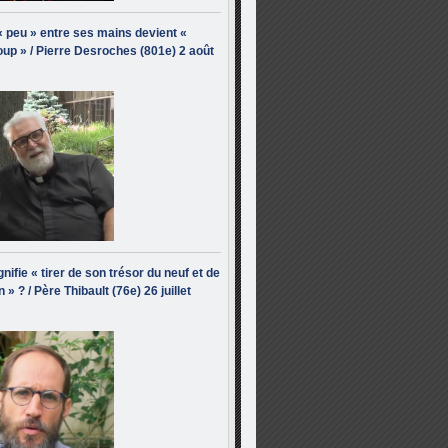
« peu » entre ses mains devient «
up » / Pierre Desroches (801e) 2 août
nifie « tirer de son trésor du neuf et de
n » ? / Père Thibault (76e) 26 juillet