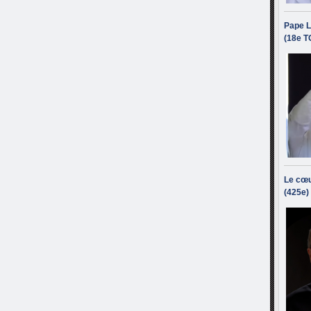
Pape L
(18e T
Le cœu
(425e)