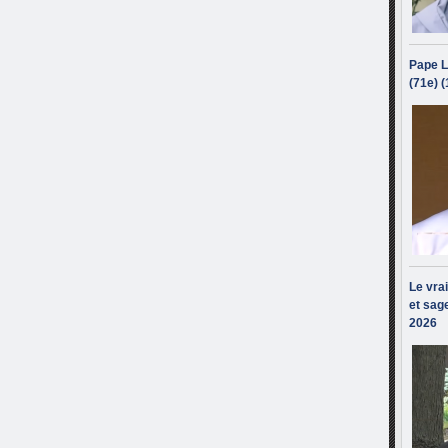
Pape L
(71e) 
Le vra
et sage
2026