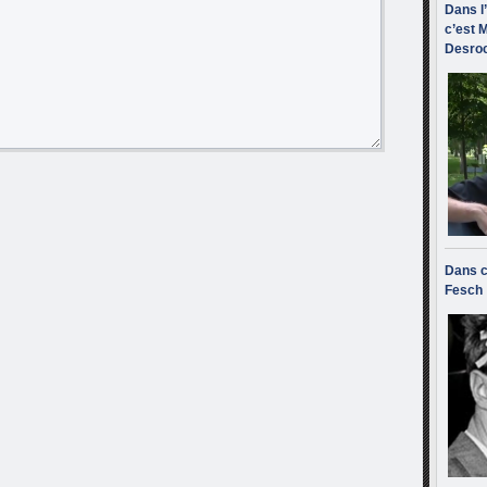
Dans l
c’est M
Desroc
Dans c
Fesch