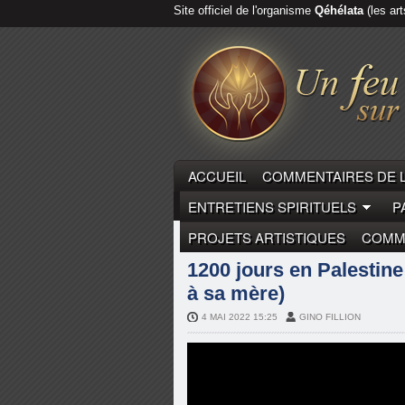
Site officiel de l'organisme
Qéhélata
(les art
ACCUEIL
COMMENTAIRES DE 
ENTRETIENS SPIRITUELS
P
PROJETS ARTISTIQUES
COMME
MARIA VALTORTA
MYSTIQUE
1200 jours en Palestine
à sa mère)
4 MAI 2022 15:25
GINO FILLION