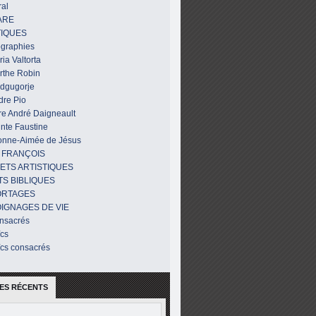
al
ARE
IQUES
ographies
ia Valtorta
rthe Robin
dgugorje
dre Pio
re André Daigneault
nte Faustine
onne-Aimée de Jésus
 FRANÇOIS
ETS ARTISTIQUES
TS BIBLIQUES
ORTAGES
IGNAGES DE VIE
nsacrés
ïcs
ïcs consacrés
ES RÉCENTS