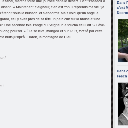
ne Jézabel, marcha toute une journée dans le désert. Il vint s’asseoir à
Dans l
disant : « Maintenant, Seigneur, c’en est trop ! Reprends ma vie : je
c’est M
Desroc
’étendit sous le buisson, et s’endormit. Mais voici qu’un ange le
regarda, et il y avait près de sa tête un pain cuit sur la braise et une
it. Une seconde fois, l’ange du Seigneur le toucha et lui dit : « Lève-
 long pour toi. » Élie se leva, mangea et but. Puis, fortifié par cette
ante nuits jusqu’à l’Horeb, la montagne de Dieu.
ur !
Dans c
Fesch
e !