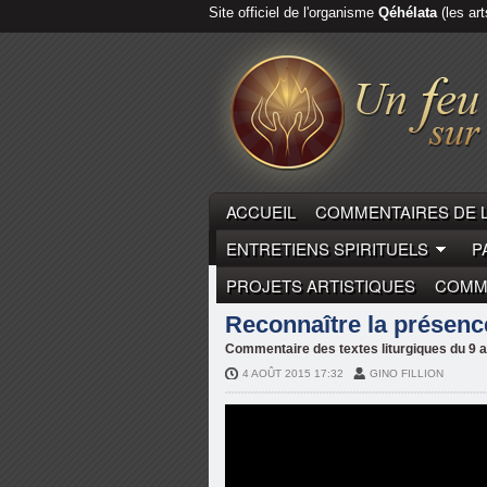
Site officiel de l'organisme
Qéhélata
(les art
ACCUEIL
COMMENTAIRES DE 
ENTRETIENS SPIRITUELS
P
PROJETS ARTISTIQUES
COMME
COMMENTAIRES DE LA PARO
Reconnaître la présence
Commentaire des textes liturgiques du 9
4 AOÛT 2015 17:32
GINO FILLION