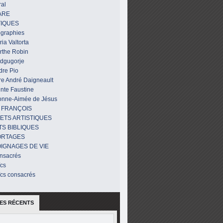
al
ARE
IQUES
ographies
ia Valtorta
rthe Robin
dgugorje
dre Pio
re André Daigneault
nte Faustine
onne-Aimée de Jésus
 FRANÇOIS
ETS ARTISTIQUES
TS BIBLIQUES
ORTAGES
IGNAGES DE VIE
nsacrés
ïcs
ïcs consacrés
ES RÉCENTS