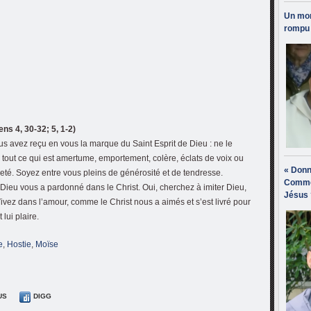
Un mon
rompu 
ns 4, 30-32; 5, 1-2)
ous avez reçu en vous la marque du Saint Esprit de Dieu : ne le
ie tout ce qui est amertume, emportement, colère, éclats de voix ou
« Donn
eté. Soyez entre vous pleins de générosité et de tendresse.
Comme
ieu vous a pardonné dans le Christ. Oui, cherchez à imiter Dieu,
Jésus 
vez dans l’amour, comme le Christ nous a aimés et s’est livré pour
 lui plaire.
e
,
Hostie
,
Moïse
US
DIGG