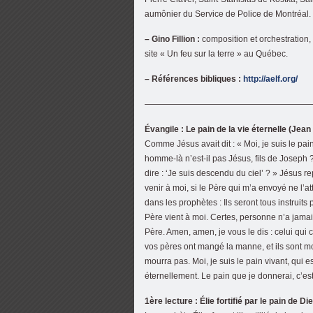
aumônier du Service de Police de Montréal.
– Gino Fillion :
composition et orchestration,
site « Un feu sur la terre » au Québec.
– Références bibliques :
http://aelf.org/
————————————————————
Évangile : Le pain de la vie éternelle (Jean
Comme Jésus avait dit : « Moi, je suis le pain
homme-là n’est-il pas Jésus, fils de Joseph
dire : ‘Je suis descendu du ciel’ ? » Jésus r
venir à moi, si le Père qui m’a envoyé ne l’atti
dans les prophètes : Ils seront tous instru
Père vient à moi. Certes, personne n’a jamais 
Père. Amen, amen, je vous le dis : celui qui cr
vos pères ont mangé la manne, et ils sont mo
mourra pas. Moi, je suis le pain vivant, qui e
éternellement. Le pain que je donnerai, c’es
1ère lecture : Élie fortifié par le pain de Di