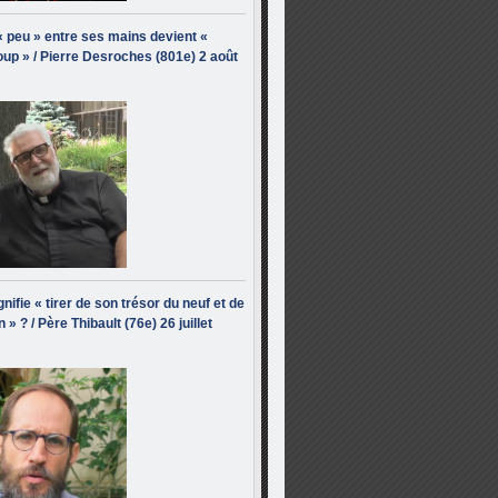
« peu » entre ses mains devient «
up » / Pierre Desroches (801e) 2 août
nifie « tirer de son trésor du neuf et de
n » ? / Père Thibault (76e) 26 juillet