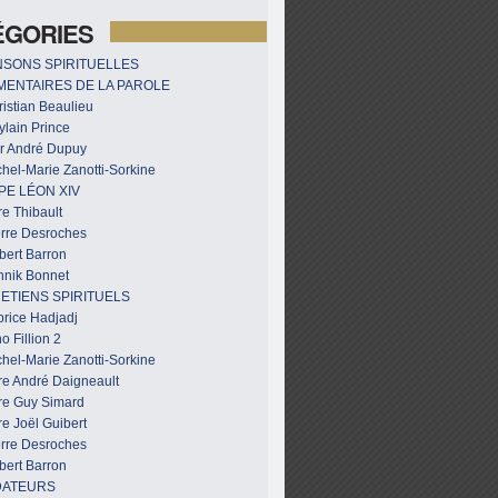
ÉGORIES
SONS SPIRITUELLES
ENTAIRES DE LA PAROLE
istian Beaulieu
ylain Prince
r André Dupuy
hel-Marie Zanotti-Sorkine
PE LÉON XIV
e Thibault
erre Desroches
bert Barron
nnik Bonnet
ETIENS SPIRITUELS
brice Hadjadj
o Fillion 2
hel-Marie Zanotti-Sorkine
re André Daigneault
re Guy Simard
e Joël Guibert
erre Desroches
bert Barron
DATEURS