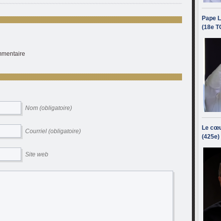
Pape L
(18e T
ommentaire
Nom (obligatoire)
Le cœu
Courriel (obligatoire)
(425e)
Site web