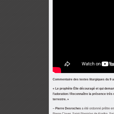
Commentaire des textes liturgiques du 9 
« Le prophète Élie découragé et qui demand
l’adoration / Reconnaître la présence très
terrestre. »
– Pierre Desroches
a été ordonné prêtre en
Pierre Claver, Saint-Stanislas de Kostka, S