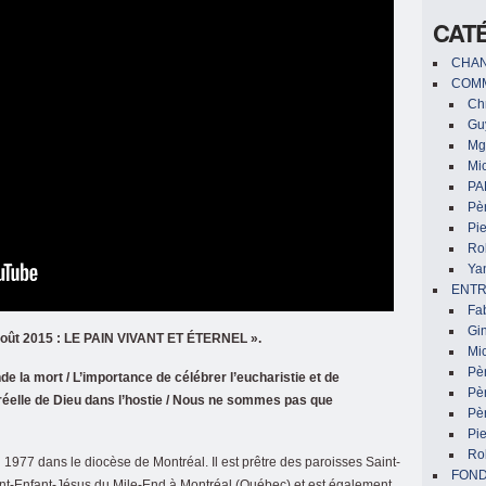
CAT
CHAN
COMM
Chr
Gu
Mg
Mic
PA
Pèr
Pi
Ro
Ya
ENTR
Fa
Gin
août 2015 : LE PAIN VIVANT ET ÉTERNEL ».
Mic
Pè
e la mort / L’importance de célébrer l’eucharistie et de
Pè
 réelle de Dieu dans l’hostie / Nous ne sommes pas que
Pèr
Pi
Ro
 1977 dans le diocèse de Montréal. Il est prêtre des paroisses Saint-
FON
aint-Enfant-Jésus du Mile-End à Montréal (Québec) et est également