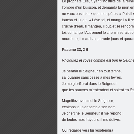
Le prophète Élie, fuyant l’hostilité de la rei
l’ombre d’un buisson, et demanda la mort en 
ne vaux pas mieux que mes pères. » Puis il s
toucha et lui dit : « Lève-toi, et mange ! » Il 
cruche d’eau. Il mangea, il but, et se rendorm
toi, et mange ! Autrement le chemin serait trop
nourriture, il marcha quarante jours et quar
Psaume 33, 2-9
R/ Goûtez et voyez comme est bon le Seigne
Je bénirai le Seigneur en tout temps,
sa louange sans cesse à mes lèvres.
Je me glorifierai dans le Seigneur :
que les pauvres m’entendent et soient en fêt
Magnifiez avec moi le Seigneur,
exaltons tous ensemble son nom.
Je cherche le Seigneur, il me répond :
de toutes mes frayeurs, il me délivre.
Qui regarde vers lui resplendira,