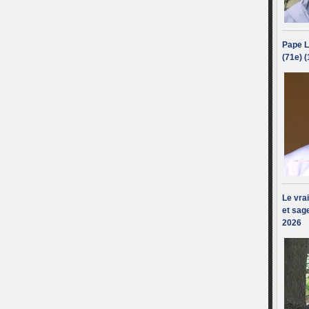
Pape L
(71e) 
Le vra
et sage
2026