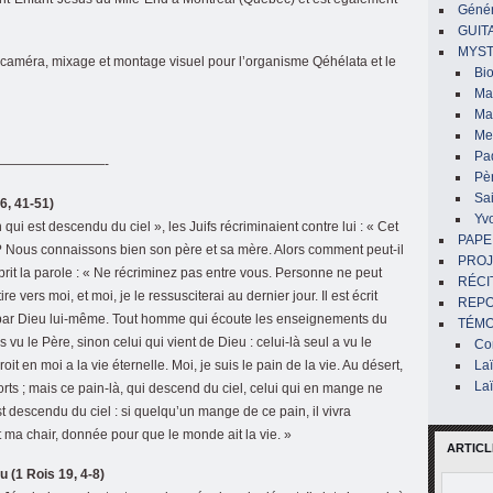
Génér
GUIT
MYST
caméra, mixage et montage visuel pour l’organisme Qéhélata et le
Bi
Mar
Ma
Me
Pa
————————-
Pè
Sai
 6, 41-51)
Yv
 qui est descendu du ciel », les Juifs récriminaient contre lui : « Cet
PAPE
 ? Nous connaissons bien son père et sa mère. Alors comment peut-il
PROJ
eprit la parole : « Ne récriminez pas entre vous. Personne ne peut
RÉCI
re vers moi, et moi, je le ressusciterai au dernier jour. Il est écrit
REP
its par Dieu lui-même. Tout homme qui écoute les enseignements du
TÉMO
vu le Père, sinon celui qui vient de Dieu : celui-là seul a vu le
Co
oit en moi a la vie éternelle. Moi, je suis le pain de la vie. Au désert,
La
La
rts ; mais ce pain-là, qui descend du ciel, celui qui en mange ne
st descendu du ciel : si quelqu’un mange de ce pain, il vivra
t ma chair, donnée pour que le monde ait la vie. »
ARTICL
eu (1 Rois 19, 4-8)