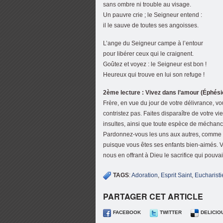
sans ombre ni trouble au visage.
Un pauvre crie ; le Seigneur entend :
il le sauve de toutes ses angoisses.
L’ange du Seigneur campe à l’entour
pour libérer ceux qui le craignent.
Goûtez et voyez : le Seigneur est bon !
Heureux qui trouve en lui son refuge !
2ème lecture : Vivez dans l’amour (Éphésie
Frère, en vue du jour de votre délivrance, v
contristez pas. Faites disparaître de votre v
insultes, ainsi que toute espèce de méchanc
Pardonnez-vous les uns aux autres, comme D
puisque vous êtes ses enfants bien-aimés. Vi
nous en offrant à Dieu le sacrifice qui pouvait
TAGS
:
Adoration
,
Esprit Saint
,
Eucharisti
PARTAGER CET ARTICLE
FACEBOOK
TWITTER
DELICIO