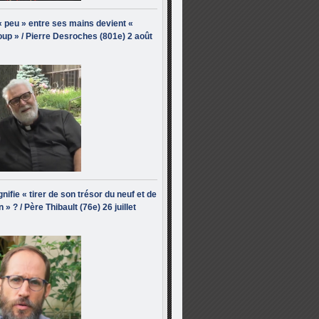
« peu » entre ses mains devient «
up » / Pierre Desroches (801e) 2 août
nifie « tirer de son trésor du neuf et de
n » ? / Père Thibault (76e) 26 juillet