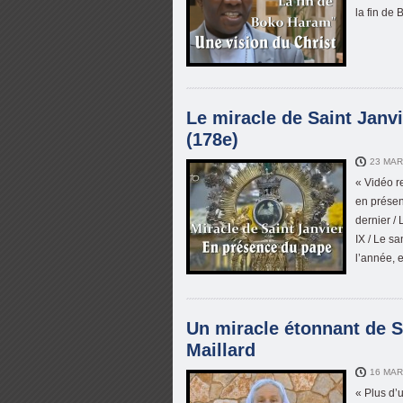
la fin de
Le miracle de Saint Janv
(178e)
23 MAR
« Vidéo re
en présen
dernier /
IX / Le s
l’année, e
Un miracle étonnant de 
Maillard
16 MAR
« Plus d’