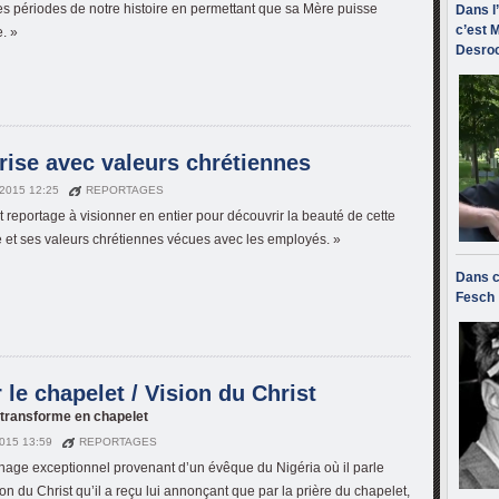
les périodes de notre histoire en permettant que sa Mère puisse
Dans l
c’est M
e. »
Desroc
ise avec valeurs chrétiennes
 2015 12:25
REPORTAGES
t reportage à visionner en entier pour découvrir la beauté de cette
e et ses valeurs chrétiennes vécues avec les employés. »
Dans c
Fesch
le chapelet / Vision du Christ
 transforme en chapelet
2015 13:59
REPORTAGES
age exceptionnel provenant d’un évêque du Nigéria où il parle
on du Christ qu’il a reçu lui annonçant que par la prière du chapelet,