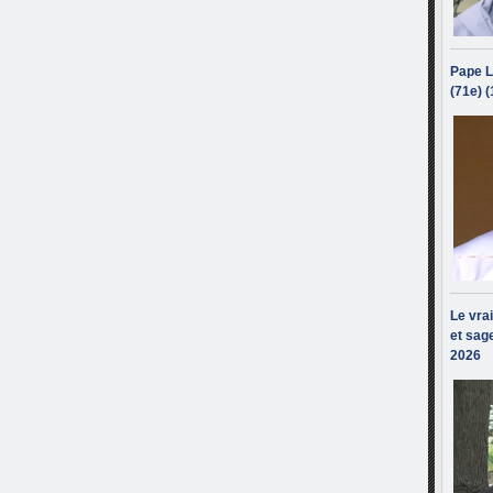
Pape L
(71e) 
Le vra
et sage
2026