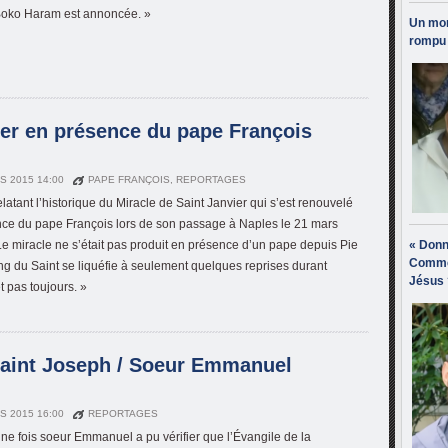
 Boko Haram est annoncée. »
Un mon
rompu 
ier en présence du pape François
S 2015 14:00
PAPE FRANÇOIS
,
REPORTAGES
latant l’historique du Miracle de Saint Janvier qui s’est renouvelé
ce du pape François lors de son passage à Naples le 21 mars
 Le miracle ne s’était pas produit en présence d’un pape depuis Pie
« Donn
Comme
ang du Saint se liquéfie à seulement quelques reprises durant
Jésus 
t pas toujours. »
Saint Joseph / Soeur Emmanuel
S 2015 16:00
REPORTAGES
une fois soeur Emmanuel a pu vérifier que l’Évangile de la