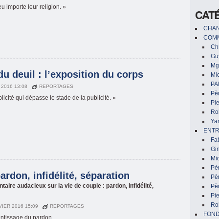
u importe leur religion. »
CAT
CHAN
COMM
Chr
Gu
Mg
u deuil : l’exposition du corps
Mic
PA
N 2016 13:08
REPORTAGES
Pèr
icité qui dépasse le stade de la publicité. »
Pi
Ro
Ya
ENTR
Fa
Gin
Mic
Pè
ardon, infidélité, séparation
Pè
e audacieux sur la vie de couple : pardon, infidélité,
Pèr
Pi
Ro
VIER 2016 15:09
REPORTAGES
FON
entissage du pardon