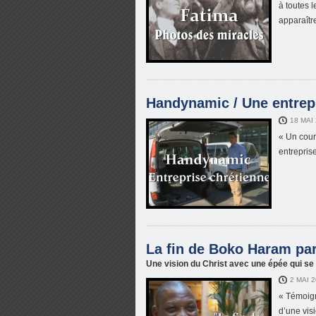
à toutes 
apparaîtr
Handynamic / Une entrepr
18 MAI
« Un cour
entrepris
La fin de Boko Haram par 
Une vision du Christ avec une épée qui se
2 MAI 
« Témoign
d’une visi