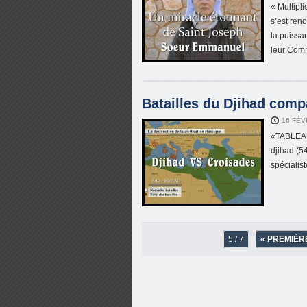
« Multipli
s’est ren
la puissa
leur Com
Batailles du Djihad comp
16 FÉV
«TABLEAU
djihad (5
spécialis
5 / 7
« PREMIÈR