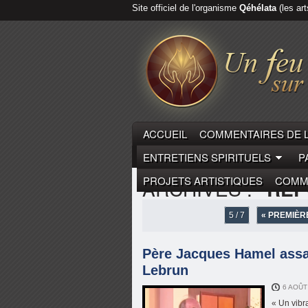
Site officiel de l'organisme
Qéhélata
(les art
ACCUEIL
COMMENTAIRES DE 
ENTRETIENS SPIRITUELS
P
PROJETS ARTISTIQUES
COMME
ARCHIVES :
"RE
5 / 7
« PREMIÈR
Père Jacques Hamel assas
Lebrun
6 AOÛT
« Un vibra