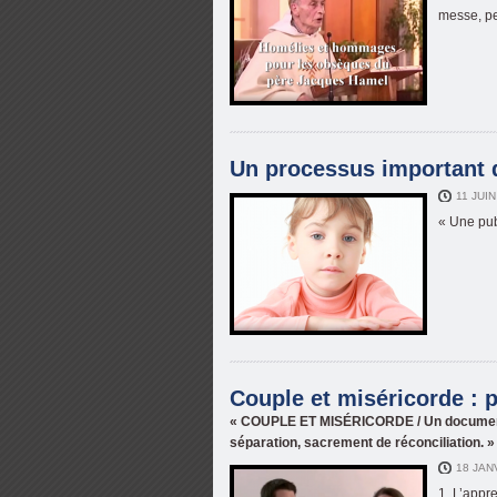
messe, pe
Un processus important d
11 JUI
« Une publ
Couple et miséricorde : p
« COUPLE ET MISÉRICORDE / Un documentair
séparation, sacrement de réconciliation. »
18 JAN
1. L’appr