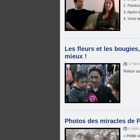
2. Pardonn
3. Après 
4. Vivre 
Les fleurs et les bougies
mieux !
17 NOV
Retour sur
Photos des miracles de F
9 JUIN
« Petite 