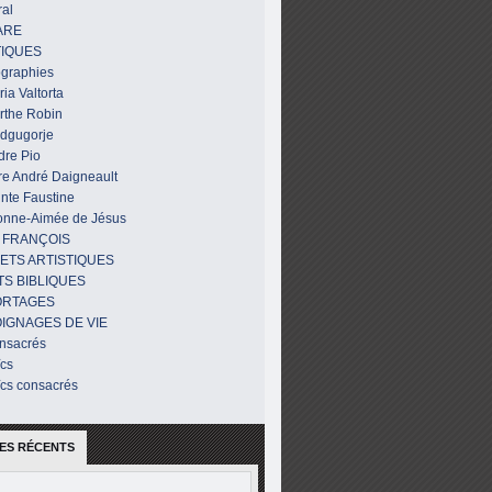
al
ARE
IQUES
ographies
ia Valtorta
rthe Robin
dgugorje
dre Pio
re André Daigneault
nte Faustine
onne-Aimée de Jésus
 FRANÇOIS
ETS ARTISTIQUES
TS BIBLIQUES
ORTAGES
IGNAGES DE VIE
nsacrés
ïcs
ïcs consacrés
ES RÉCENTS