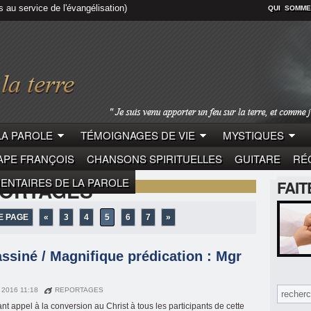
s au service de l'évangélisation)
QUI SOMME
LA PAROLE
TÉMOIGNAGES DE VIE
MYSTIQUES
APE FRANÇOIS
CHANSONS SPIRITUELLES
GUITARE
RÉC
NTAIRES DE LA PAROLE
PORTAGES"
FAI
E PAGE
«
3
4
5
6
7
»
siné / Magnifique prédication : Mgr
 2016 11:18
REPORTAGES
nt appel à la conversion au Christ à tous les participants de cette