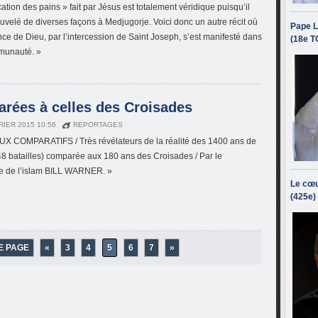
cation des pains » fait par Jésus est totalement véridique puisqu’il
ouvelé de diverses façons à Medjugorje. Voici donc un autre récit où
Pape L
nce de Dieu, par l’intercession de Saint Joseph, s’est manifesté dans
(18e T
munauté. »
arées à celles des Croisades
RIER 2015 10:56
REPORTAGES
X COMPARATIFS / Très révélateurs de la réalité des 1400 ans de
48 batailles) comparée aux 180 ans des Croisades / Par le
te de l’islam BILL WARNER. »
Le cœu
(425e)
E PAGE
«
3
4
5
6
7
»