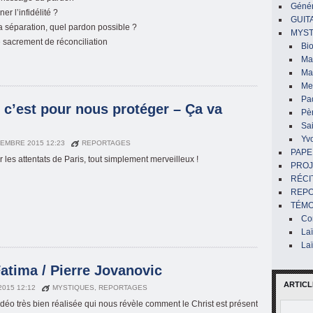
Génér
er l’infidélité ?
GUIT
la séparation, quel pardon possible ?
MYST
le sacrement de réconciliation
Bi
Mar
Ma
Me
Pa
, c’est pour nous protéger – Ça va
Pè
Sai
Yv
EMBRE 2015 12:23
REPORTAGES
PAPE
 les attentats de Paris, tout simplement merveilleux !
PROJ
RÉCI
REP
TÉMO
Co
La
La
atima / Pierre Jovanovic
ARTICL
 2015 12:12
MYSTIQUES
,
REPORTAGES
vidéo très bien réalisée qui nous révèle comment le Christ est présent