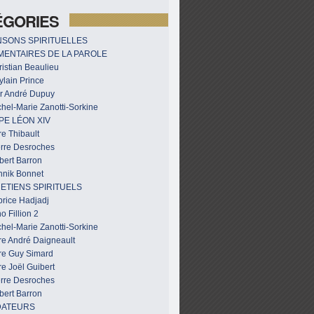
ÉGORIES
SONS SPIRITUELLES
ENTAIRES DE LA PAROLE
istian Beaulieu
ylain Prince
r André Dupuy
hel-Marie Zanotti-Sorkine
PE LÉON XIV
e Thibault
erre Desroches
bert Barron
nnik Bonnet
ETIENS SPIRITUELS
brice Hadjadj
o Fillion 2
hel-Marie Zanotti-Sorkine
re André Daigneault
re Guy Simard
e Joël Guibert
erre Desroches
bert Barron
DATEURS