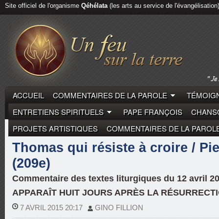
Site officiel de l'organisme
Qéhélata
(les arts au service de l'évangélisation
ACCUEIL
COMMENTAIRES DE LA PAROLE
TÉMOIGN
ENTRETIENS SPIRITUELS
PAPE FRANÇOIS
CHANSO
PROJETS ARTISTIQUES
COMMENTAIRES DE LA PAROL
COMMENTAIRES DE LA PAROLE
PIERRE DESROCH
Thomas qui résiste à croire / P
(209e)
Commentaire des textes liturgiques du 12 avril 2
APPARAÎT HUIT JOURS APRÈS LA RÉSURRECT
7 AVRIL 2015 20:17
GINO FILLION