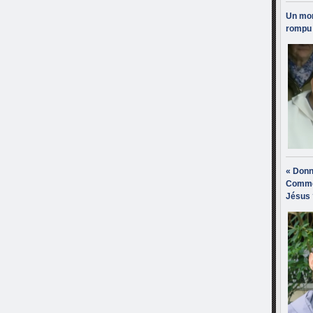
Un mon
rompu 
« Donn
Comme
Jésus 