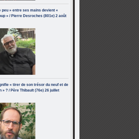
« peu » entre ses mains devient «
up » / Pierre Desroches (801e) 2 août
nifie « tirer de son trésor du neuf et de
n » ? / Père Thibault (76e) 26 juillet