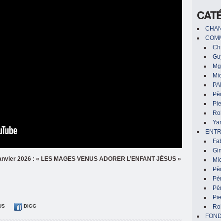
CAT
CHAN
COMM
Chr
Gu
Mg
Mic
PA
Pèr
Pi
Ro
Ya
ENTR
Fa
Gin
4 janvier 2026 : « LES MAGES VENUS ADORER L’ENFANT JÉSUS »
Mic
Pè
Pè
Pèr
Pi
US
DIGG
Ro
FON