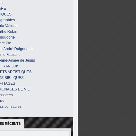
al
ARE
IQUES
ographies
ia Valtorta
rthe Robin
dgugorje
dre Pio
re André Daigneault
nte Faustine
onne-Aimée de Jésus
 FRANÇOIS
ETS ARTISTIQUES
TS BIBLIQUES
ORTAGES
IGNAGES DE VIE
nsacrés
ïcs
ïcs consacrés
ES RÉCENTS