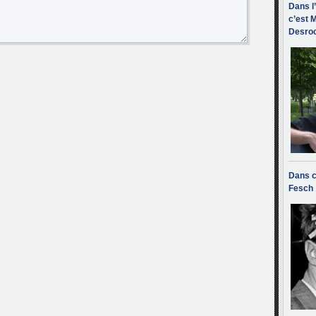
Dans l
c’est M
Desroc
Dans c
Fesch