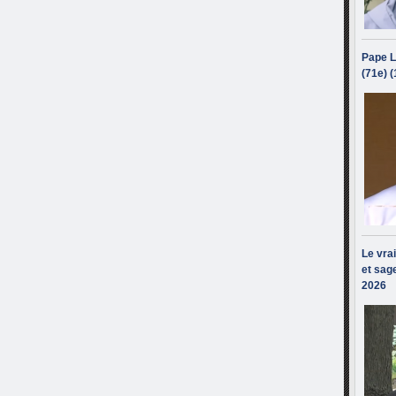
Pape L
(71e) 
Le vra
et sage
2026