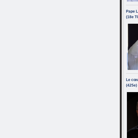
Pape L
(18e T
Le cœu
(425e)