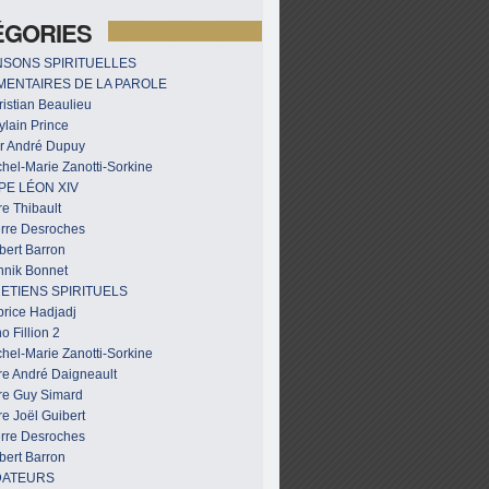
ÉGORIES
SONS SPIRITUELLES
ENTAIRES DE LA PAROLE
istian Beaulieu
ylain Prince
r André Dupuy
hel-Marie Zanotti-Sorkine
PE LÉON XIV
e Thibault
erre Desroches
bert Barron
nnik Bonnet
ETIENS SPIRITUELS
brice Hadjadj
o Fillion 2
hel-Marie Zanotti-Sorkine
re André Daigneault
re Guy Simard
e Joël Guibert
erre Desroches
bert Barron
DATEURS