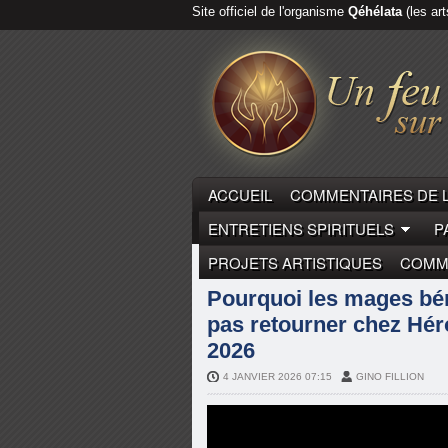
Site officiel de l'organisme
Qéhélata
(les art
ACCUEIL
COMMENTAIRES DE 
ENTRETIENS SPIRITUELS
P
PROJETS ARTISTIQUES
COMME
COMMENTAIRES DE LA PARO
Pourquoi les mages béné
pas retourner chez Héro
2026
4 JANVIER 2026 07:15
GINO FILLION