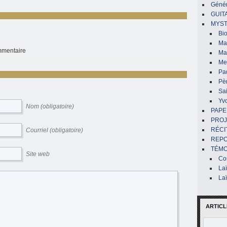
Génér
GUIT
MYST
Bi
Mar
ommentaire
Ma
Me
Pa
Pè
Sai
Yv
Nom (obligatoire)
PAPE
PROJ
RÉCI
Courriel (obligatoire)
REP
TÉMO
Site web
Co
La
La
ARTICL