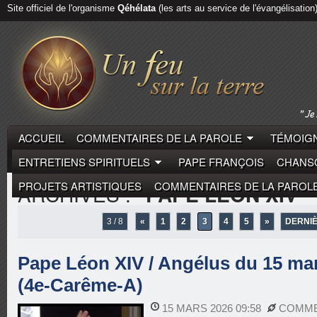
Site officiel de l'organisme
Qéhélata
(les arts au service de l'évangélisation
ACCUEIL
COMMENTAIRES DE LA PAROLE
TÉMOIGN
ENTRETIENS SPIRITUELS
PAPE FRANÇOIS
CHANSO
PROJETS ARTISTIQUES
COMMENTAIRES DE LA PAROL
ARCHIVES :
"PAPE LÉON XIV"
3 / 8
«
1
2
3
4
5
»
DERNIÈ
Pape Léon XIV / Angélus du 15 mar
(4e-Carême-A)
15 MARS 2026 09:58
COMME