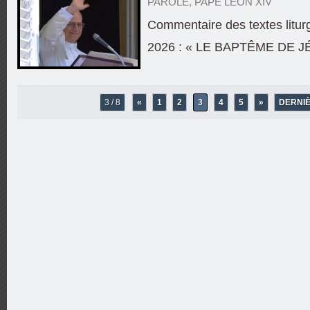
PAROLE
,
PAPE LÉON XIV
Commentaire des textes litur
2026 : « LE BAPTÊME DE J
3 / 8
«
1
2
3
4
5
»
DERNIÈ