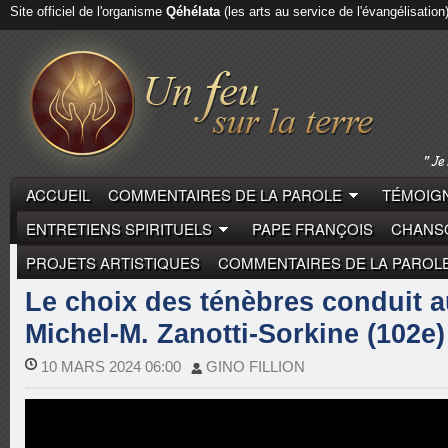
Site officiel de l'organisme
Qéhélata
(les arts au service de l'évangélisation
ACCUEIL
COMMENTAIRES DE LA PAROLE
TÉMOIGN
ENTRETIENS SPIRITUELS
PAPE FRANÇOIS
CHANSO
PROJETS ARTISTIQUES
COMMENTAIRES DE LA PAROL
COMMENTAIRES DE LA PAROLE
MICHEL-MARIE ZAN
Le choix des ténèbres conduit a
Michel-M. Zanotti-Sorkine (102e)
10 MARS 2024 06:00
GINO FILLION