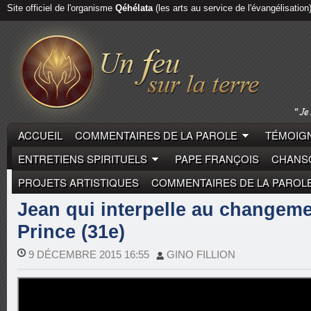
Site officiel de l'organisme
Qéhélata
(les arts au service de l'évangélisation
ACCUEIL
COMMENTAIRES DE LA PAROLE
TÉMOIGN
ENTRETIENS SPIRITUELS
PAPE FRANÇOIS
CHANSO
PROJETS ARTISTIQUES
COMMENTAIRES DE LA PAROL
COMMENTAIRES DE LA PAROLE
GUYLAIN PRINCE
Jean qui interpelle au changeme
Prince (31e)
9 DÉCEMBRE 2015 16:55
GINO FILLION