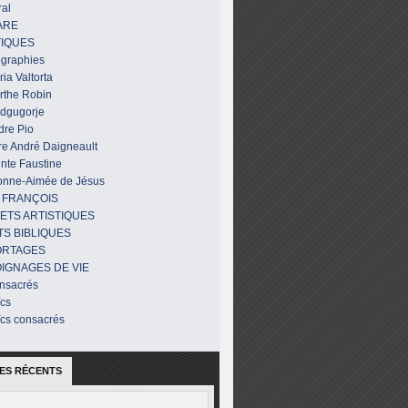
al
ARE
IQUES
ographies
ia Valtorta
rthe Robin
dgugorje
dre Pio
re André Daigneault
nte Faustine
onne-Aimée de Jésus
 FRANÇOIS
ETS ARTISTIQUES
TS BIBLIQUES
ORTAGES
IGNAGES DE VIE
nsacrés
ïcs
ïcs consacrés
ES RÉCENTS