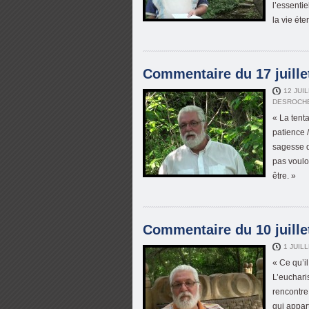
l’essenti
la vie éte
Commentaire du 17 juillet
12 JUI
DESROCH
« La tenta
patience 
sagesse d
pas voulo
être. »
Commentaire du 10 juillet
1 JUIL
« Ce qu’il
L’eucharis
rencontre
qui appar