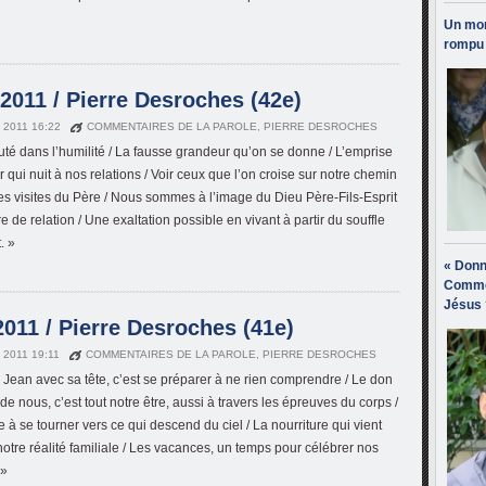
Un mon
rompu 
2011 / Pierre Desroches (42e)
N 2011 16:22
COMMENTAIRES DE LA PAROLE
,
PIERRE DESROCHES
uté dans l’humilité / La fausse grandeur qu’on se donne / L’emprise
r qui nuit à nos relations / Voir ceux que l’on croise sur notre chemin
 visites du Père / Nous sommes à l’image du Dieu Père-Fils-Esprit
re de relation / Une exaltation possible en vivant à partir du souffle
. »
« Donn
Comme
Jésus 
011 / Pierre Desroches (41e)
 2011 19:11
COMMENTAIRES DE LA PAROLE
,
PIERRE DESROCHES
 Jean avec sa tête, c’est se préparer à ne rien comprendre / Le don
 de nous, c’est tout notre être, aussi à travers les épreuves du corps /
 à se tourner vers ce qui descend du ciel / La nourriture qui vient
notre réalité familiale / Les vacances, un temps pour célébrer nos
 »