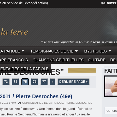
s au service de l'évangélisation)
QUI SOMME
LA PAROLE
TÉMOIGNAGES DE VIE
MYSTIQUES
APE FRANÇOIS
CHANSONS SPIRITUELLES
GUITARE
RÉC
NTAIRES DE LA PAROLE
RRE DESROCHES"
FAI
73
74
75
76
77
»
DERNIÈRE PAGE »
011 / Pierre Desroches (49e)
T 2011 17:49
COMMENTAIRES DE LA PAROLE
,
PIERRE DESROCHES
lypse, un livre à découvrir / Une femme dont le grand désir est de
vie / Pour le Seigneur, l’humanité n’a rien d’étranger / La réalité