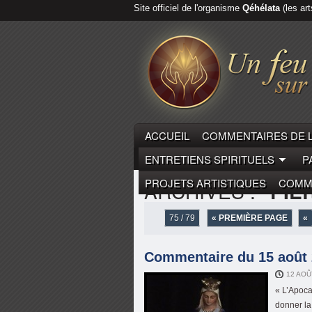
Site officiel de l'organisme
Qéhélata
(les art
ACCUEIL
COMMENTAIRES DE 
ENTRETIENS SPIRITUELS
P
PROJETS ARTISTIQUES
COMME
ARCHIVES :
"PIE
75 / 79
« PREMIÈRE PAGE
«
Commentaire du 15 août 2
12 AOÛ
« L’Apoca
donner la 