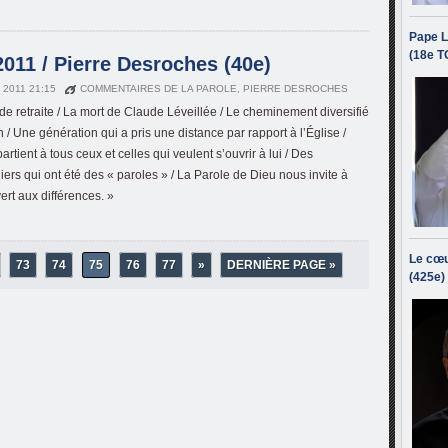
Pape L
(18e T
011 / Pierre Desroches (40e)
N 2011 21:15
COMMENTAIRES DE LA PAROLE
,
PIERRE DESROCHES
 de retraite / La mort de Claude Léveillée / Le cheminement diversifié
 / Une génération qui a pris une distance par rapport à l’Église /
rtient à tous ceux et celles qui veulent s’ouvrir à lui / Des
ers qui ont été des « paroles » / La Parole de Dieu nous invite à
ert aux différences. »
Le cœu
73
74
75
76
77
»
DERNIÈRE PAGE »
(425e)