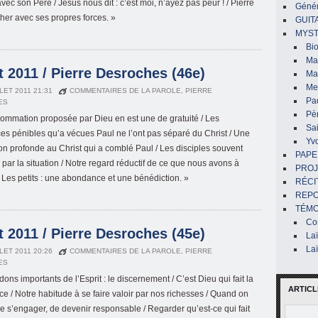
 avec son Père / Jésus nous dit : c’est moi, n’ayez pas peur ! / Pierre
Génér
her avec ses propres forces. »
GUIT
MYST
Bi
Mar
 2011 / Pierre Desroches (46e)
Ma
Me
LLET 2011 21:31
COMMENTAIRES DE LA PAROLE
,
PIERRE
Pa
ES
Pè
ommation proposée par Dieu en est une de gratuité / Les
Sai
es pénibles qu’a vécues Paul ne l’ont pas séparé du Christ / Une
Yv
 profonde au Christ qui a comblé Paul / Les disciples souvent
PAPE
par la situation / Notre regard réductif de ce que nous avons à
PROJ
/ Les petits : une abondance et une bénédiction. »
RÉCI
REP
TÉMO
Co
 2011 / Pierre Desroches (45e)
La
La
LLET 2011 20:26
COMMENTAIRES DE LA PAROLE
,
PIERRE
ES
ons importants de l’Esprit : le discernement / C’est Dieu qui fait la
ARTICL
ice / Notre habitude à se faire valoir par nos richesses / Quand on
e s’engager, de devenir responsable / Regarder qu’est-ce qui fait