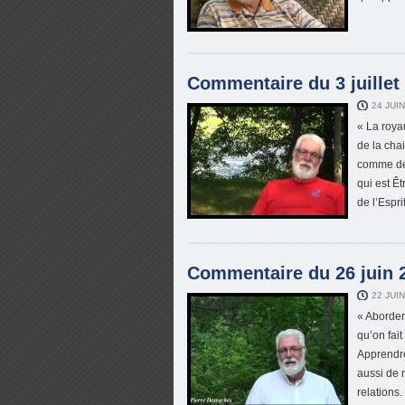
Commentaire du 3 juillet 
24 JUI
« La roya
de la chai
comme des
qui est Êt
de l’Esprit
Commentaire du 26 juin 2
22 JUIN
« Aborder
qu’on fait
Apprendre
aussi de 
relations.