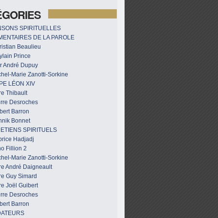
ÉGORIES
SONS SPIRITUELLES
ENTAIRES DE LA PAROLE
istian Beaulieu
ylain Prince
r André Dupuy
hel-Marie Zanotti-Sorkine
PE LÉON XIV
e Thibault
erre Desroches
bert Barron
nnik Bonnet
ETIENS SPIRITUELS
brice Hadjadj
o Fillion 2
hel-Marie Zanotti-Sorkine
re André Daigneault
re Guy Simard
e Joël Guibert
erre Desroches
bert Barron
DATEURS