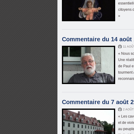
essentiel
citoyens 
»
Commentaire du 14 août 2
11 AOÛ
« Nous so
Une réali
de Paul e
tourment 
reconnais
Commentaire du 7 août 20
2 AOÛT
« Les cav
et de vio
au peuple