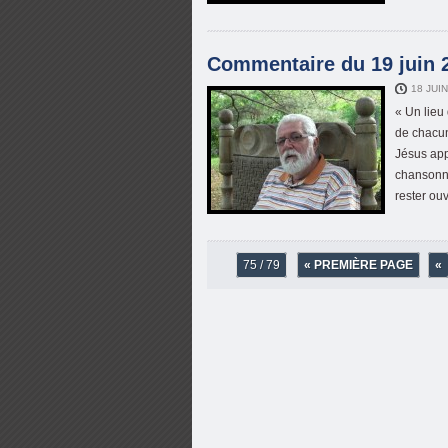
Commentaire du 19 juin 2
18 JUI
« Un lieu
de chacun
Jésus appa
chansonni
rester ouv
75 / 79
« PREMIÈRE PAGE
«