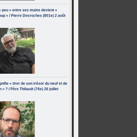
« peu » entre ses mains devient «
up » / Pierre Desroches (801e) 2 août
nifie « tirer de son trésor du neuf et de
n » ? / Père Thibault (76e) 26 juillet