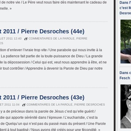
el de notre vie / Le Père veut nous faire dès maintenant le cadeau de
Dans l
c’est M
rnelle. »
Desroc
 2011 / Pierre Desroches (44e)
LLET 2011 12:40
COMMENTAIRES DE LA PAROLE
,
PIERRE
ES
tion d’enlever l’ivraie trop vite / Une parabole qui nous invite à la
/ La patience fait partie de la toute-puissance de Dieu / La grande
e la dépossession / Celui qui est, veut nous apprendre à être, et ne
ir tout contrôler / Apprendre à devenir la Parole de Dieu par notre
Dans c
Fesch
 2011 / Pierre Desroches (43e)
LET 2011 11:04
COMMENTAIRES DE LA PAROLE
,
PIERRE DESROCHES
 y a de précieux dans la parole de Jésus c’est qu’elle guérit /
tie qui apporte sérénité dans l’épreuve / L’eucharistie, c’est la
 de Quelqu’un qui n’est pas du passé mais du présent / Une Parole
tient à tout baptisé / Nous avons été créés pour une fécondité. »