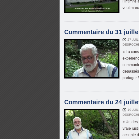
l’intimité
veut marc
Commentaire du 31 juillet
27 JUI
DESROCH
« La cons
expérienc
communion
dépassés 
partager 
Commentaire du 24 juillet
19 JUI
DESROCH
« Un des d
vraie just
accepte d