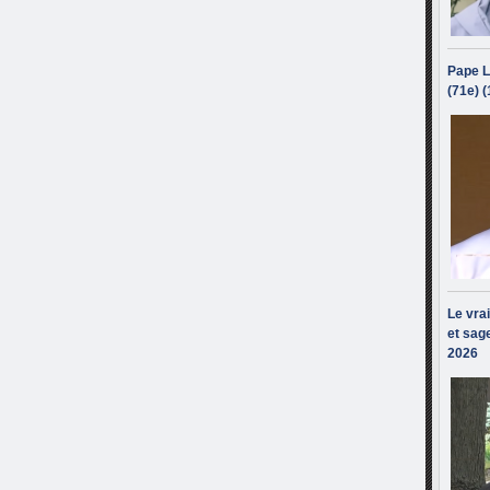
Pape L
(71e) 
Le vra
et sage
2026