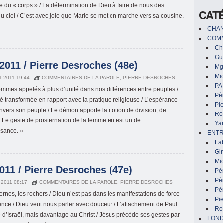
le du « corps » / La détermination de Dieu à faire de nous des
CAT
du ciel / C’est avec joie que Marie se met en marche vers sa cousine.
CHAN
COMM
Chr
Gu
011 / Pierre Desroches (48e)
Mg
Mic
T 2011 19:44
COMMENTAIRES DE LA PAROLE
,
PIERRE DESROCHES
PA
mmes appelés à plus d’unité dans nos différences entre peuples /
Pèr
té transformée en rapport avec la pratique religieuse / L’espérance
Pi
nvers son peuple / Le démon apporte la notion de division, de
Ro
/ Le geste de prosternation de la femme en est un de
Ya
sance. »
ENTR
Fa
Gin
Mic
11 / Pierre Desroches (47e)
Pè
Pè
 2011 08:17
COMMENTAIRES DE LA PAROLE
,
PIERRE DESROCHES
Pèr
ernes, les rochers / Dieu n’est pas dans les manifestations de force
Pi
lence / Dieu veut nous parler avec douceur / L’attachement de Paul
Ro
 d’Israël, mais davantage au Christ / Jésus précède ses gestes par
FON