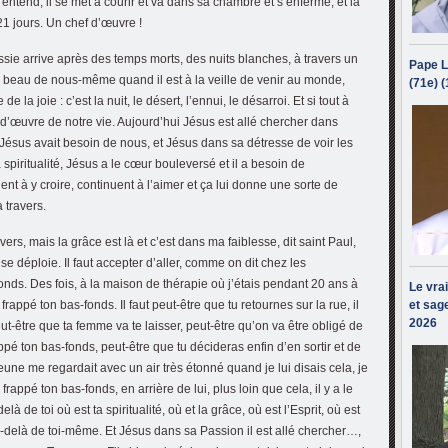
entend, il se met à courir et va dans sa chambre et s’enferme, et la
1 jours. Un chef d’œuvre !
ie arrive après des temps morts, des nuits blanches, à travers un
Pape L
s beau de nous-même quand il est à la veille de venir au monde,
(71e) 
 la joie : c’est la nuit, le désert, l’ennui, le désarroi. Et si tout à
d’œuvre de notre vie. Aujourd’hui Jésus est allé chercher dans
 Jésus avait besoin de nous, et Jésus dans sa détresse de voir les
 spiritualité, Jésus a le cœur bouleversé et il a besoin de
ent à y croire, continuent à l’aimer et ça lui donne une sorte de
 travers.
ers, mais la grâce est là et c’est dans ma faiblesse, dit saint Paul,
se déploie. Il faut accepter d’aller, comme on dit chez les
nds. Des fois, à la maison de thérapie où j’étais pendant 20 ans à
Le vra
frappé ton bas-fonds. Il faut peut-être que tu retournes sur la rue, il
et sage
2026
eut-être que ta femme va te laisser, peut-être qu’on va être obligé de
ppé ton bas-fonds, peut-être que tu décideras enfin d’en sortir et de
 jeune me regardait avec un air très étonné quand je lui disais cela, je
frappé ton bas-fonds, en arrière de lui, plus loin que cela, il y a le
u-delà de toi où est ta spiritualité, où et la grâce, où est l’Esprit, où est
u-delà de toi-même. Et Jésus dans sa Passion il est allé chercher…,