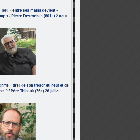
« peu » entre ses mains devient «
up » / Pierre Desroches (801e) 2 août
nifie « tirer de son trésor du neuf et de
n » ? / Père Thibault (76e) 26 juillet