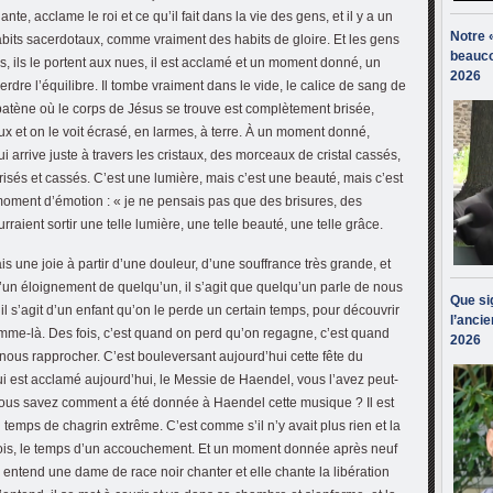
te, acclame le roi et ce qu’il fait dans la vie des gens, et il y a un
Notre 
abits sacerdotaux, comme vraiment des habits de gloire. Et les gens
beauco
ins, ils le portent aux nues, il est acclamé et un moment donné, un
2026
erdre l’équilibre. Il tombe vraiment dans le vide, le calice de sang de
 patène où le corps de Jésus se trouve est complètement brisée,
ux et on le voit écrasé, en larmes, à terre. À un moment donné,
ui arrive juste à travers les cristaux, des morceaux de cristal cassés,
risés et cassés. C’est une lumière, mais c’est une beauté, mais c’est
n moment d’émotion : « je ne pensais pas que des brisures, des
aient sortir une telle lumière, une telle beauté, une telle grâce.
s une joie à partir d’une douleur, d’une souffrance très grande, et
 d’un éloignement de quelqu’un, il s’agit que quelqu’un parle de nous
Que sig
l, il s’agit d’un enfant qu’on le perde un certain temps, pour découvrir
l’ancie
femme-là. Des fois, c’est quand on perd qu’on regagne, c’est quand
2026
nous rapprocher. C’est bouleversant aujourd’hui cette fête du
i est acclamé aujourd’hui, le Messie de Haendel, vous l’avez peut-
Vous savez comment a été donnée à Haendel cette musique ? Il est
 temps de chagrin extrême. C’est comme s’il n’y avait plus rien et la
mois, le temps d’un accouchement. Et un moment donnée après neuf
il entend une dame de race noir chanter et elle chante la libération