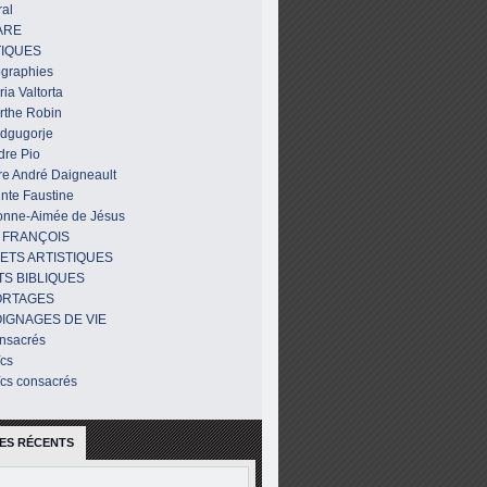
al
ARE
IQUES
ographies
ia Valtorta
rthe Robin
dgugorje
dre Pio
re André Daigneault
nte Faustine
onne-Aimée de Jésus
 FRANÇOIS
ETS ARTISTIQUES
TS BIBLIQUES
ORTAGES
IGNAGES DE VIE
nsacrés
ïcs
ïcs consacrés
ES RÉCENTS