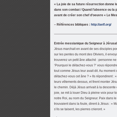
« La joie de sa future résurrection donne 
dans son combat / Quand l’absence ou la 
avant de créer son chef d’oeuvre « Le Mes
– Références bibliques :
http://aelf.org/
————————————————————
Entrée messianique du Seigneur à Jérusal
Jésus marchait en avant de ses disciples p
sur les pentes du mont des Oliviers, il envoya
trouverez un petit âne attaché : personne n
‘Pourquoi le détachez-vous ?’ vous répondrez 
tout comme Jésus leur avait dit. Au moment o
détachez-vous cet âne ? » Ils répondirent : «
leurs vêtements dessus, et firent monter Jés
le chemin. Déjà Jésus arrivait à la descente 
joie, se mit à louer Dieu à pleine voix pour tou
notre Roi, au nom du Seigneur. Paix dans le c
trouvaient dans la foule, dirent à Jésus : « Maî
s’ils se taisent, les pierres crieront. »