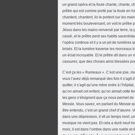
un grand opéra et la foule chante, chante, chan
prêtre qui est comme porté par la foule en h
chantent, chantent, ils le portent sur les ma
moment très bouleversant, on voit le prêtre p
Jésus dans les mains renversé par terre, la
cassé, et le prêtre perd ses habits sacerdota
l’opéra continue et il y a un jet de lumières q
brisés. Et la lumière traverse les morceaux b
un éclat incroyable. Et le prêtre dit dans u
cassures, que des choses ainsi blessées pourr
C’est ça les « Rameaux ». C’est une joie, mai
vous l’avez déjà remarqué des fois il s’agit
quitter, il s’agit qu’une mère entre à l’hôpita
qu’on aimait cet enfant, qu’on aimait cette 
les gens s’éloignent que ça nous permet de 
Messie. Vous savez, en parlant du Messie qu
être entendu, c’est un grand chef d’œuvre. 
dans une dépression, il vit un temps mort, un
musique ne vient pas. Et cela a duré neuf 
mois, il est dans l’ombre dans une ruelle et 