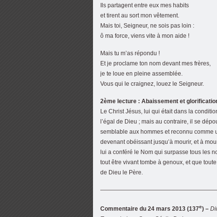
Ils partagent entre eux mes habits
et tirent au sort mon vêtement.
Mais toi, Seigneur, ne sois pas loin :
ô ma force, viens vite à mon aide !
Mais tu m’as répondu !
Et je proclame ton nom devant mes frères,
je te loue en pleine assemblée.
Vous qui le craignez, louez le Seigneur.
2ème lecture : Abaissement et glorification
Le Christ Jésus, lui qui était dans la conditi
l’égal de Dieu ; mais au contraire, il se dép
semblable aux hommes et reconnu comme un
devenant obéissant jusqu’à mourir, et à mouri
lui a conféré le Nom qui surpasse tous les n
tout être vivant tombe à genoux, et que toute
de Dieu le Père.
————————————————————
e
Commentaire du 24 mars 2013 (137
) –
Di