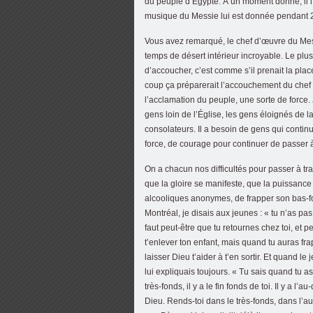
du peuple d’Égypte. À un moment donné, il l’
musique du Messie lui est donnée pendant 2
Vous avez remarqué, le chef d’œuvre du Mess
temps de désert intérieur incroyable. Le plu
d’accoucher, c’est comme s’il prenait la place de
coup ça préparerait l’accouchement du chef 
l’acclamation du peuple, une sorte de force.
gens loin de l’Église, les gens éloignés de la
consolateurs. Il a besoin de gens qui continu
force, de courage pour continuer de passer à
On a chacun nos difficultés pour passer à trav
que la gloire se manifeste, que la puissance 
alcooliques anonymes, de frapper son bas-fo
Montréal, je disais aux jeunes : « tu n’as pas 
faut peut-être que tu retournes chez toi, et p
t’enlever ton enfant, mais quand tu auras fra
laisser Dieu t’aider à t’en sortir. Et quand le
lui expliquais toujours. « Tu sais quand tu as 
très-fonds, il y a le fin fonds de toi. Il y a l’a
Dieu. Rends-toi dans le très-fonds, dans l’a