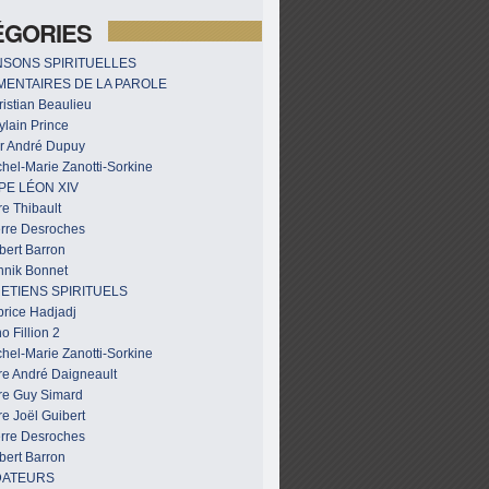
ÉGORIES
SONS SPIRITUELLES
ENTAIRES DE LA PAROLE
istian Beaulieu
ylain Prince
r André Dupuy
hel-Marie Zanotti-Sorkine
PE LÉON XIV
e Thibault
erre Desroches
bert Barron
nnik Bonnet
ETIENS SPIRITUELS
brice Hadjadj
o Fillion 2
hel-Marie Zanotti-Sorkine
re André Daigneault
re Guy Simard
e Joël Guibert
erre Desroches
bert Barron
DATEURS