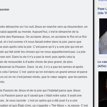
Pape L
Passion
(18e T
tre démarche où l’on suit Jésus en marche vers sa résurrection, en
 salut apporté au monde. Aujourd’hui, c’est le dimanche de la
anche des Rameaux. On acclame Jésus, on acclame le Roi et ce Roi
d, et c’est comme s’il nous faisait entrer dans la joie; parce que
sse puis après cela la joie. C’est parce qu’il y a une joie qui est en
de qui fait sortir les choses qui ne nous appartiennent pas. La joie
stesse sort. Dans la vie il n’y a pas la mort, puis après cela la
ain de ressusciter à d’autre chose de plus grand, de plus
Le cœu
(425e)
 traverser la Passion. Dans la vie, il n’y a pas les larmes et après
près cela l’amour. C’est parce qu’on est dans un grand amour et parce
rs où on ne s’est jamais rendu, que le cœur saigne, que les peines
rés.
 la Passion de Jésus et de la joie qui l’habitait parce que Jésus
 la Passion parce qu’il savait que c’était notre salut. Il avait une
ix. Je vous raconte : c’est un opéra qui a été joué il y a une
nadien et aux États-Unis, ça s’appelle « The Mass », la messe. C’est