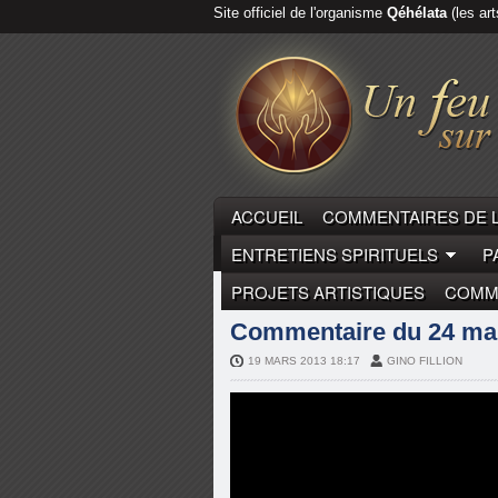
Site officiel de l'organisme
Qéhélata
(les art
ACCUEIL
COMMENTAIRES DE 
ENTRETIENS SPIRITUELS
P
PROJETS ARTISTIQUES
COMME
CHRISTIAN BEAULIEU
COMME
Commentaire du 24 mars
19 MARS 2013 18:17
GINO FILLION