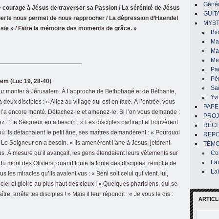
Génér
le courage à Jésus de traverser sa Passion / La sérénité de Jésus
GUIT
perte nous permet de nous rapprocher / La dépression d’Haendel
MYST
sie » / Faire la mémoire des moments de grâce. »
Bi
Mar
Ma
Me
——————————————
Pa
Pè
em (Luc 19, 28-40)
Sai
our monter à Jérusalem. À l’approche de Bethphagé et de Béthanie,
Yv
 deux disciples : « Allez au village qui est en face. À l’entrée, vous
PAPE
e l’a encore monté. Détachez-le et amenez-le. Si l’on vous demande :
PROJ
: ‘Le Seigneur en a besoin.’ » Les disciples partirent et trouvèrent
RÉCI
ù ils détachaient le petit âne, ses maîtres demandèrent : « Pourquoi
REP
 Le Seigneur en a besoin. » Ils amenèrent l’âne à Jésus, jetèrent
TÉMO
us. À mesure qu’il avançait, les gens étendaient leurs vêtements sur
Co
La
du mont des Oliviers, quand toute la foule des disciples, remplie de
La
s les miracles qu’ils avaient vus : « Béni soit celui qui vient, lui,
iel et gloire au plus haut des cieux ! » Quelques pharisiens, qui se
tre, arrête tes disciples ! » Mais il leur répondit : « Je vous le dis :
ARTICL