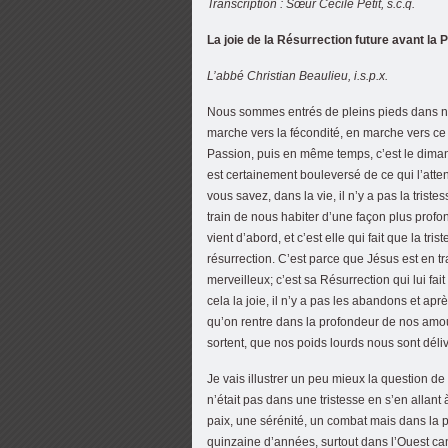
Transcription : Sœur Cécile Petit, s.c
.
q.
La joie de la Résurrection future avant la 
L’abbé Christian Beaulieu, i.s.p.x.
Nous sommes entrés de pleins pieds dans no
marche vers la fécondité, en marche vers ce
Passion, puis en même temps, c’est le dim
est certainement bouleversé de ce qui l’atten
vous savez, dans la vie, il n’y a pas la triste
train de nous habiter d’une façon plus profon
vient d’abord, et c’est elle qui fait que la tri
résurrection. C’est parce que Jésus est en tr
merveilleux; c’est sa Résurrection qui lui fait
cela la joie, il n’y a pas les abandons et a
qu’on rentre dans la profondeur de nos amou
sortent, que nos poids lourds nous sont déliv
Je vais illustrer un peu mieux la question de
n’était pas dans une tristesse en s’en allant à
paix, une sérénité, un combat mais dans la pa
quinzaine d’années, surtout dans l’Ouest ca