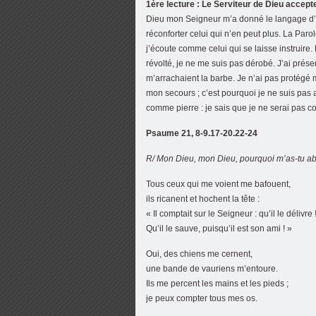
1ère lecture : Le Serviteur de Dieu accepte
Dieu mon Seigneur m’a donné le langage d’u
réconforter celui qui n’en peut plus. La Par
j’écoute comme celui qui se laisse instruire.
révolté, je ne me suis pas dérobé. J’ai prés
m’arrachaient la barbe. Je n’ai pas protégé
mon secours ; c’est pourquoi je ne suis pas a
comme pierre : je sais que je ne serai pas c
Psaume 21, 8-9.17-20.22-24
R/ Mon Dieu, mon Dieu, pourquoi m’as-tu 
Tous ceux qui me voient me bafouent,
ils ricanent et hochent la tête :
« Il comptait sur le Seigneur : qu’il le délivre 
Qu’il le sauve, puisqu’il est son ami ! »
Oui, des chiens me cernent,
une bande de vauriens m’entoure.
Ils me percent les mains et les pieds ;
je peux compter tous mes os.