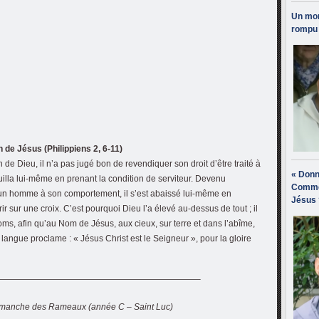
Un mon
rompu 
 de Jésus (Philippiens 2, 6-11)
on de Dieu, il n’a pas jugé bon de revendiquer son droit d’être traité à
« Donn
ouilla lui-même en prenant la condition de serviteur. Devenu
Comme
 homme à son comportement, il s’est abaissé lui-même en
Jésus 
r sur une croix. C’est pourquoi Dieu l’a élevé au-dessus de tout ; il
oms, afin qu’au Nom de Jésus, aux cieux, sur terre et dans l’abîme,
 langue proclame : « Jésus Christ est le Seigneur », pour la gloire
———————————————————————–
manche des Rameaux (année C – Saint Luc)