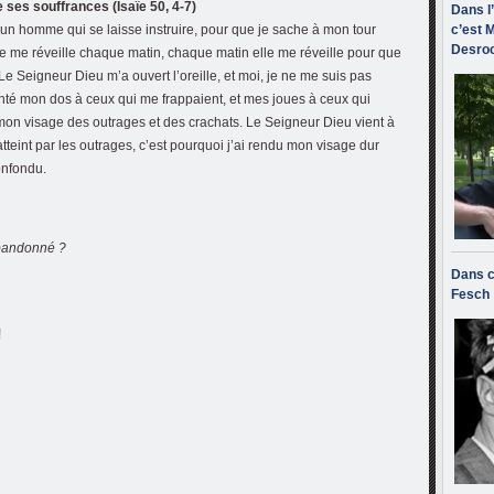
 ses souffrances (Isaïe 50, 4-7)
Dans l
n homme qui se laisse instruire, pour que je sache à mon tour
c’est M
Desroc
ole me réveille chaque matin, chaque matin elle me réveille pour que
 Le Seigneur Dieu m’a ouvert l’oreille, et moi, je ne me suis pas
enté mon dos à ceux qui me frappaient, et mes joues à ceux qui
 mon visage des outrages et des crachats. Le Seigneur Dieu vient à
tteint par les outrages, c’est pourquoi j’ai rendu mon visage dur
onfondu.
abandonné ?
Dans c
Fesch
!