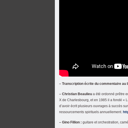
– Transcription écrite du commentaire au 
– Christian Beaulieu
a été ordonné prêtre en 
X de Charlesbourg, et en 1985 il a fondé « Le
d’avoir écrit plusieurs ouvrages à succès sur 
ressourcements spirituels annuellement.
htt
– Gino Fillion :
guitare et orchestration, cam