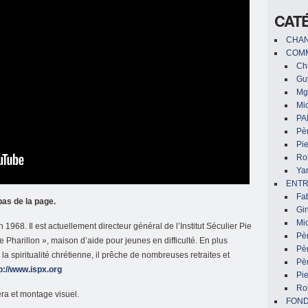
CAT
CHAN
COMM
Chr
Gu
Mg
Mic
PA
Pèr
Pi
Ro
Ya
ENTR
Fa
bas de la page.
Gin
Mic
1968. Il est actuellement directeur général de l’Institut Séculier Pie
Pè
 Pharillon », maison d’aide pour jeunes en difficulté. En plus
Pè
la spiritualité chrétienne, il prêche de nombreuses retraites et
Pèr
p://www.ispx.org
Pi
Ro
éra et montage visuel.
FON