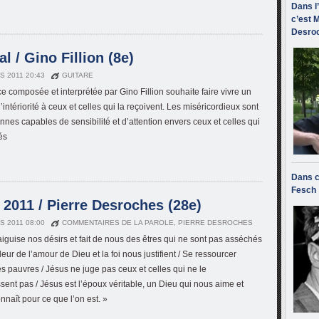
Dans l
c’est M
Desroc
l / Gino Fillion (8e)
S 2011 20:43
GUITARE
ce composée et interprétée par Gino Fillion souhaite faire vivre un
ntériorité à ceux et celles qui la reçoivent. Les miséricordieux sont
nnes capables de sensibilité et d’attention envers ceux et celles qui
és
Dans c
Fesch
2011 / Pierre Desroches (28e)
S 2011 08:00
COMMENTAIRES DE LA PAROLE
,
PIERRE DESROCHES
 aiguise nos désirs et fait de nous des êtres qui ne sont pas asséchés
eur de l’amour de Dieu et la foi nous justifient / Se ressourcer
s pauvres / Jésus ne juge pas ceux et celles qui ne le
sent pas / Jésus est l’époux véritable, un Dieu qui nous aime et
nnaît pour ce que l’on est. »