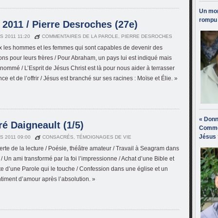
Un mon
rompu 
2011 / Pierre Desroches (27e)
S 2011 11:20
COMMENTAIRES DE LA PAROLE
,
PIERRE DESROCHES
 les hommes et les femmes qui sont capables de devenir des
ons pour leurs frères / Pour Abraham, un pays lui est indiqué mais
 nommé / L’Esprit de Jésus Christ est là pour nous aider à terrasser
nce et de l’offrir / Jésus est branché sur ses racines : Moïse et Élie. »
« Donn
é Daigneault (1/5)
Comme
Jésus 
S 2011 09:00
CONSACRÉS
,
TÉMOIGNAGES DE VIE
rte de la lecture / Poésie, théâtre amateur / Travail à Seagram dans
/ Un ami transformé par la foi l’impressionne / Achat d’une Bible et
e d’une Parole qui le touche / Confession dans une église et un
timent d’amour après l’absolution. »