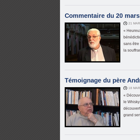
Commentaire du 20 mars 
21 MAR
« Heureux
bénédicti
sans être
la souffra
Témoignage du père Andr
18 MAR
« Découve
le Whisky 
découvert
grand sen