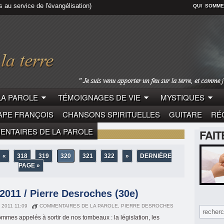
s au service de l'évangélisation)
QUI SOMME
LA PAROLE
TÉMOIGNAGES DE VIE
MYSTIQUES
APE FRANÇOIS
CHANSONS SPIRITUELLES
GUITARE
RÉC
NTAIRES DE LA PAROLE
FAI
«
318
319
320
321
322
»
DERNIÈRE
PAGE »
2011 / Pierre Desroches (30e)
 2011 11:09
COMMENTAIRES DE LA PAROLE
,
PIERRE DESROCHES
mmes appelés à sortir de nos tombeaux : la législation, les