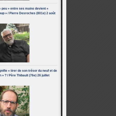
« peu » entre ses mains devient «
up » / Pierre Desroches (801e) 2 août
nifie « tirer de son trésor du neuf et de
n » ? / Père Thibault (76e) 26 juillet