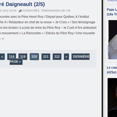
é Daigneault (2/5)
Pape L
S 2011 02:00
CONSACRÉS
,
TÉMOIGNAGES DE VIE
(18e T
ncontre avec le Père Henri Roy / Départ pour Québec à l’Institut
Pie-X / Rédacteur en chef de la revue « Je Crois » / Son témoignage
ns les écoles / La joie de vivre du Père Roy – le Curé d’Ars ambulant
u mouvement « La Rencontre » / Décès du Père Roy / Une nouvelle
. »
«
318
319
320
321
322
»
DERNIÈRE
PAGE »
Le cœu
(425e)