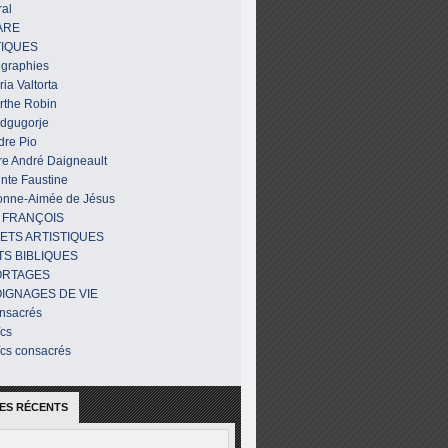
al
ARE
IQUES
ographies
ia Valtorta
rthe Robin
dgugorje
dre Pio
re André Daigneault
nte Faustine
onne-Aimée de Jésus
 FRANÇOIS
ETS ARTISTIQUES
TS BIBLIQUES
ORTAGES
IGNAGES DE VIE
nsacrés
ïcs
ïcs consacrés
ES RÉCENTS