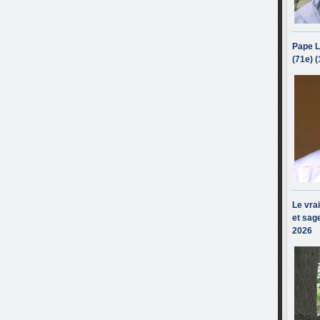
Pape L
(71e) 
Le vra
et sage
2026