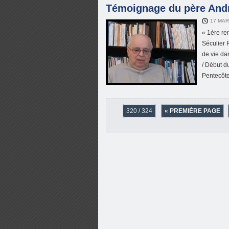
Témoignage du père Andr
17 MAR
« 1ère re
Séculier 
de vie da
/ Début d
Pentecôte
320 / 324
« PREMIÈRE PAGE