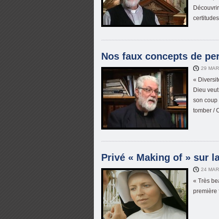
Découvrir
certitudes
Nos faux concepts de per
29 MAR
« Diversit
Dieu veut 
son coup 
tomber / 
Privé « Making of » sur 
24 MAR
« Très be
première f