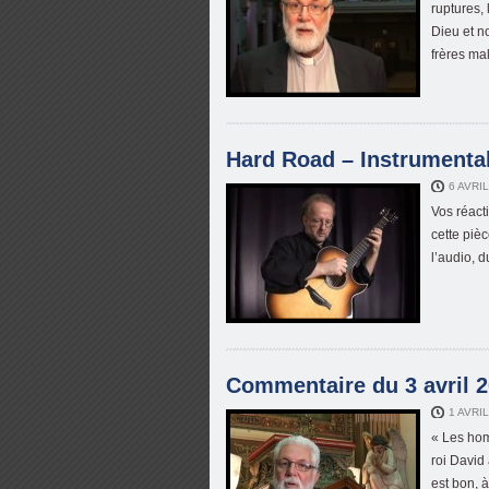
ruptures,
Dieu et n
frères ma
Hard Road – Instrumental 
6 AVRI
Vos réact
cette pièc
l’audio, d
Commentaire du 3 avril 2
1 AVRI
« Les hom
roi David
est bon, 