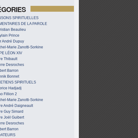
ÉGORIES
SONS SPIRITUELLES
ENTAIRES DE LA PAROLE
istian Beaulieu
ylain Prince
r André Dupuy
hel-Marie Zanotti-Sorkine
PE LÉON XIV
e Thibault
erre Desroches
bert Barron
nnik Bonnet
ETIENS SPIRITUELS
brice Hadjadj
o Fillion 2
hel-Marie Zanotti-Sorkine
re André Daigneault
re Guy Simard
e Joël Guibert
erre Desroches
bert Barron
DATEURS