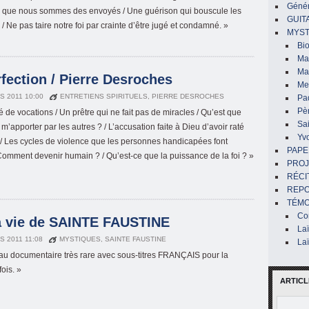
Génér
 que nous sommes des envoyés / Une guérison qui bouscule les
GUIT
 / Ne pas taire notre foi par crainte d’être jugé et condamné. »
MYST
Bi
Mar
Ma
fection / Pierre Desroches
Me
S 2011 10:00
ENTRETIENS SPIRITUELS
,
PIERRE DESROCHES
Pa
Pè
é de vocations / Un prêtre qui ne fait pas de miracles / Qu’est que
Sai
m’apporter par les autres ? / L’accusation faite à Dieu d’avoir raté
Yv
/ Les cycles de violence que les personnes handicapées font
PAPE
Comment devenir humain ? / Qu’est-ce que la puissance de la foi ? »
PROJ
RÉCI
REP
TÉMO
Co
la vie de SAINTE FAUSTINE
La
S 2011 11:08
MYSTIQUES
,
SAINTE FAUSTINE
La
au documentaire très rare avec sous-titres FRANÇAIS pour la
ois. »
ARTICL