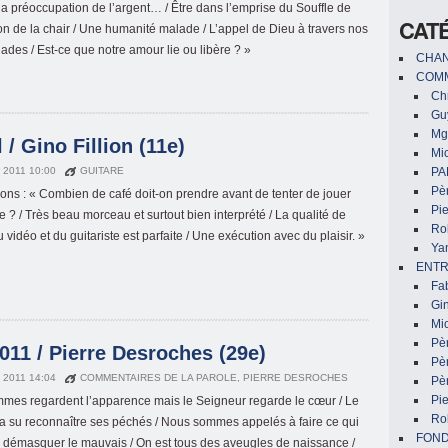
 la préoccupation de l’argent… / Être dans l’emprise du Souffle de
CAT
on de la chair / Une humanité malade / L’appel de Dieu à travers nos
lades / Est-ce que notre amour lie ou libère ? »
CHAN
COMM
Chr
Gu
Mg
/ Gino Fillion (11e)
Mic
L 2011 10:00
GUITARE
PA
Pèr
ions : « Combien de café doit-on prendre avant de tenter de jouer
Pi
e ? / Très beau morceau et surtout bien interprété / La qualité de
Ro
u vidéo et du guitariste est parfaite / Une exécution avec du plaisir. »
Ya
ENTR
Fa
Gin
Mic
Pè
011 / Pierre Desroches (29e)
Pè
L 2011 14:04
COMMENTAIRES DE LA PAROLE
,
PIERRE DESROCHES
Pèr
Pi
mes regardent l’apparence mais le Seigneur regarde le cœur / Le
Ro
 a su reconnaître ses péchés / Nous sommes appelés à faire ce qui
FON
à démasquer le mauvais / On est tous des aveugles de naissance /