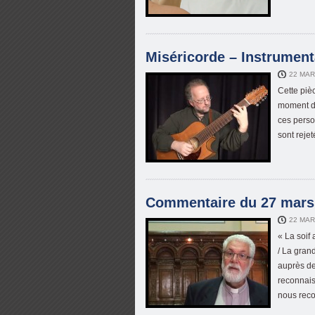
Miséricorde – Instrumenta
22 MAR
Cette piè
moment d’i
ces perso
sont rejet
Commentaire du 27 mars 
22 MAR
« La soif
/ La grand
auprès de
reconnais
nous reco