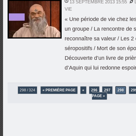
13 SEPTEMBRE 2013 15:55
VIE
« Une période de vie chez les
un groupe / La rencontre de s
reconnaître sa valeur / Les 2 
séropositifs / Mort de son ép
Découverte d’un livre de priè
d’Aquin qui lui redonne espoir
298 / 324
« PREMIÈRE PAGE
«
296
297
298
29
PAGE »