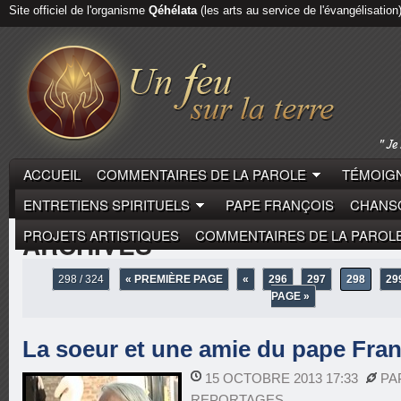
Site officiel de l'organisme
Qéhélata
(les arts au service de l'évangélisation
ACCUEIL
COMMENTAIRES DE LA PAROLE
TÉMOIGN
ENTRETIENS SPIRITUELS
PAPE FRANÇOIS
CHANSO
PROJETS ARTISTIQUES
COMMENTAIRES DE LA PAROL
ARCHIVES
298 / 324
« PREMIÈRE PAGE
«
296
297
298
29
PAGE »
La soeur et une amie du pape Fra
15 OCTOBRE 2013 17:33
PA
REPORTAGES