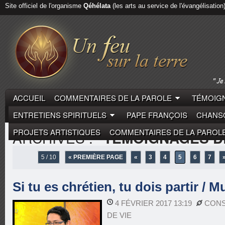
Site officiel de l'organisme
Qéhélata
(les arts au service de l'évangélisation
ACCUEIL
COMMENTAIRES DE LA PAROLE
TÉMOIGN
ENTRETIENS SPIRITUELS
PAPE FRANÇOIS
CHANSO
PROJETS ARTISTIQUES
COMMENTAIRES DE LA PAROL
ARCHIVES :
"TÉMOIGNAGES DE
5 / 10
« PREMIÈRE PAGE
«
3
4
5
6
7
Si tu es chrétien, tu dois partir /
4 FÉVRIER 2017 13:19
CON
DE VIE