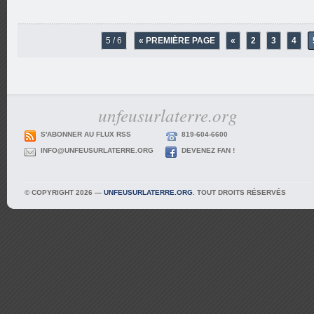
5 / 6
« PREMIÈRE PAGE
«
2
3
4
unfeusurlaterre.org
S'ABONNER AU FLUX RSS
819-604-6600
INFO@UNFEUSURLATERRE.ORG
DEVENEZ FAN !
© COPYRIGHT 2026 —
UNFEUSURLATERRE.ORG
. TOUT DROITS RÉSERVÉS