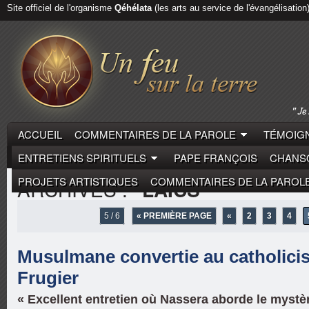
Site officiel de l'organisme
Qéhélata
(les arts au service de l'évangélisation
ACCUEIL
COMMENTAIRES DE LA PAROLE
TÉMOIGN
ENTRETIENS SPIRITUELS
PAPE FRANÇOIS
CHANSO
PROJETS ARTISTIQUES
COMMENTAIRES DE LA PAROL
ARCHIVES :
"LAÏCS"
5 / 6
« PREMIÈRE PAGE
«
2
3
4
Musulmane convertie au catholici
Frugier
« Excellent entretien où Nassera aborde le mystèr