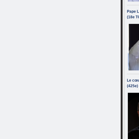
Pape L
(18e T
Le cœu
(425e)