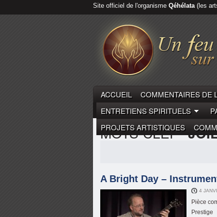
Site officiel de l'organisme
Qéhélata
(les art
ACCUEIL
COMMENTAIRES DE 
ENTRETIENS SPIRITUELS
P
PROJETS ARTISTIQUES
COMME
MOTS-CLEF
"JOI
A Bright Day – Instrument
4 JANV
Pièce com
Prestige