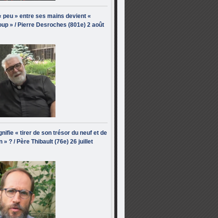
« peu » entre ses mains devient «
up » / Pierre Desroches (801e) 2 août
nifie « tirer de son trésor du neuf et de
n » ? / Père Thibault (76e) 26 juillet