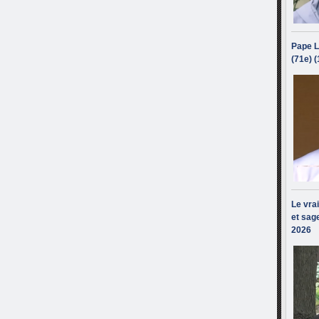
Pape L
(71e) 
Le vra
et sage
2026