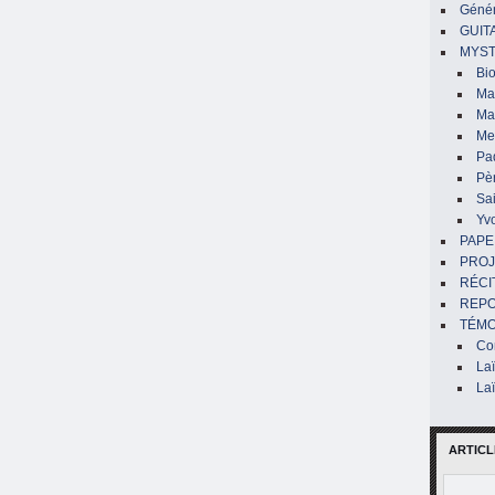
Génér
GUIT
MYST
Bi
Mar
Ma
Me
Pa
Pè
Sai
Yv
PAPE
PROJ
RÉCI
REP
TÉMO
Co
La
La
ARTICL