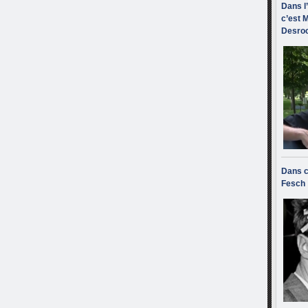
Dans l
c’est M
Desroc
Dans c
Fesch