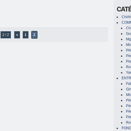
CAT
CHAN
COMM
Chr
Gu
2 / 2
«
1
2
Mg
Mic
PA
Pèr
Pi
Ro
Ya
ENTR
Fa
Gin
Mic
Pè
Pè
Pèr
Pi
Ro
FON