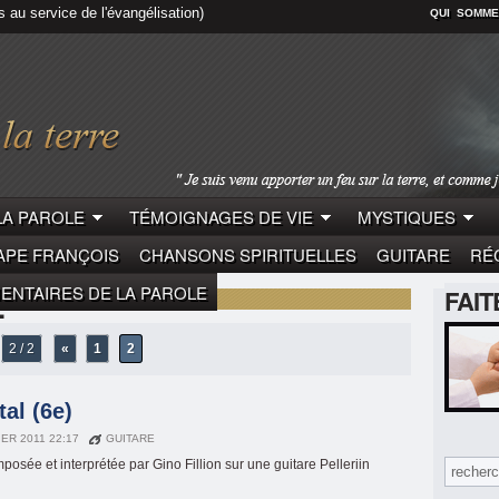
s au service de l'évangélisation)
QUI SOMME
LA PAROLE
TÉMOIGNAGES DE VIE
MYSTIQUES
APE FRANÇOIS
CHANSONS SPIRITUELLES
GUITARE
RÉC
NTAIRES DE LA PAROLE
E"
FAI
2 / 2
«
1
2
al (6e)
IER 2011 22:17
GUITARE
posée et interprétée par Gino Fillion sur une guitare Pelleriin