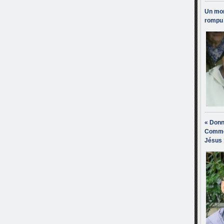
Un mon
rompu 
« Donn
Comme
Jésus 