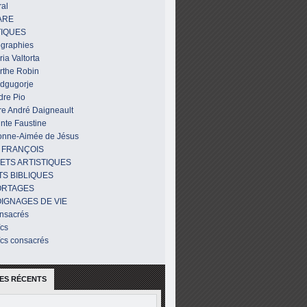
al
ARE
IQUES
ographies
ia Valtorta
rthe Robin
dgugorje
dre Pio
re André Daigneault
nte Faustine
onne-Aimée de Jésus
 FRANÇOIS
ETS ARTISTIQUES
TS BIBLIQUES
ORTAGES
IGNAGES DE VIE
nsacrés
ïcs
ïcs consacrés
ES RÉCENTS