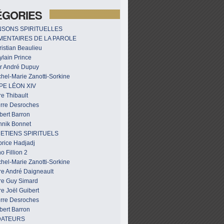
ÉGORIES
SONS SPIRITUELLES
ENTAIRES DE LA PAROLE
istian Beaulieu
ylain Prince
r André Dupuy
hel-Marie Zanotti-Sorkine
PE LÉON XIV
e Thibault
erre Desroches
bert Barron
nnik Bonnet
ETIENS SPIRITUELS
brice Hadjadj
o Fillion 2
hel-Marie Zanotti-Sorkine
re André Daigneault
re Guy Simard
e Joël Guibert
erre Desroches
bert Barron
DATEURS