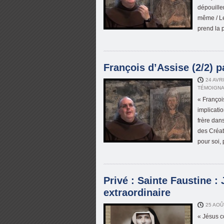
dépouille
même / Le 
prend la 
François d’Assise (2/2) p
24 AVR
TÉMOIGNA
« Françoi
implicati
frère dan
des Créat
pour soi,
Privé : Sainte Faustine :
extraordinaire
25 AOÛ
« Jésus c