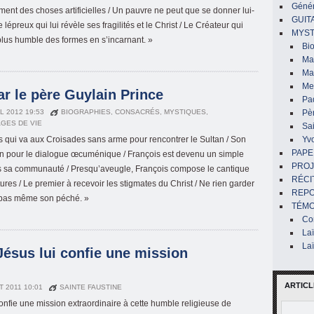
Génér
ment des choses artificielles / Un pauvre ne peut que se donner lui-
GUIT
lépreux qui lui révèle ses fragilités et le Christ / Le Créateur qui
MYST
plus humble des formes en s’incarnant. »
Bi
Mar
Ma
Me
ar le père Guylain Prince
Pa
IL 2012 19:53
BIOGRAPHIES
,
CONSACRÉS
,
MYSTIQUES
,
Pè
GES DE VIE
Sai
s qui va aux Croisades sans arme pour rencontrer le Sultan / Son
Yv
PAPE
on pour le dialogue œcuménique / François est devenu un simple
PROJ
s sa communauté / Presqu’aveugle, François compose le cantique
RÉCI
ures / Le premier à recevoir les stigmates du Christ / Ne rien garder
REP
 pas même son péché. »
TÉMO
Co
La
La
 Jésus lui confie une mission
ARTICL
T 2011 10:01
SAINTE FAUSTINE
onfie une mission extraordinaire à cette humble religieuse de