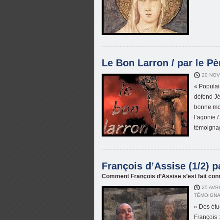
Le Bon Larron / par le P
20 NOV
« Populair
défend Jé
bonne mor
l’agonie 
témoignag
François d’Assise (1/2) p
Comment François d’Assise s’est fait conna
25 AVR
TÉMOIGNA
« Des étu
François :