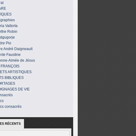
al
ARE
IQUES
ographies
ia Valtorta
rthe Robin
dgugorje
dre Pio
re André Daigneault
nte Faustine
onne-Aimée de Jésus
 FRANÇOIS
ETS ARTISTIQUES
TS BIBLIQUES
ORTAGES
IGNAGES DE VIE
nsacrés
ïcs
ïcs consacrés
ES RÉCENTS