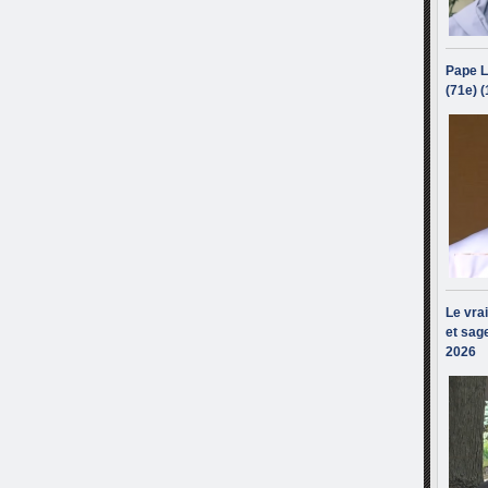
Pape L
(71e) 
Le vra
et sage
2026