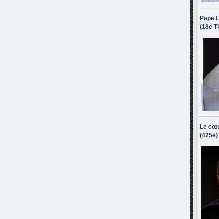
Pape L
(18e T
Le cœu
(425e)