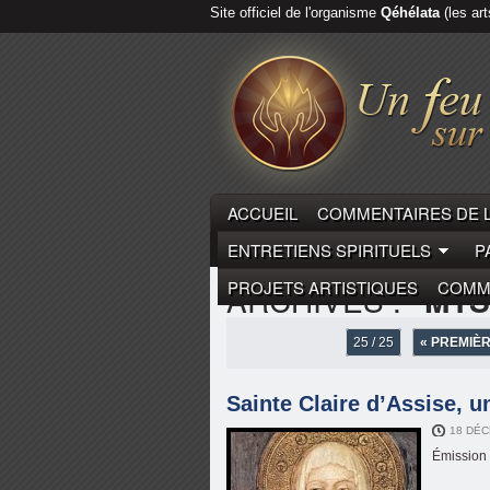
Site officiel de l'organisme
Qéhélata
(les art
ACCUEIL
COMMENTAIRES DE 
ENTRETIENS SPIRITUELS
P
PROJETS ARTISTIQUES
COMME
ARCHIVES :
"MYS
25 / 25
« PREMIÈ
Sainte Claire d’Assise, u
18 DÉC
Émission 