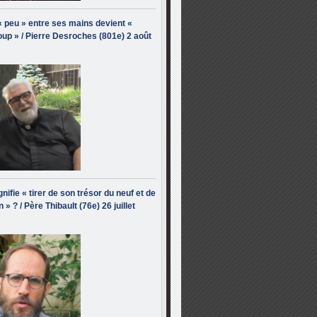
« peu » entre ses mains devient «
up » / Pierre Desroches (801e) 2 août
nifie « tirer de son trésor du neuf et de
n » ? / Père Thibault (76e) 26 juillet