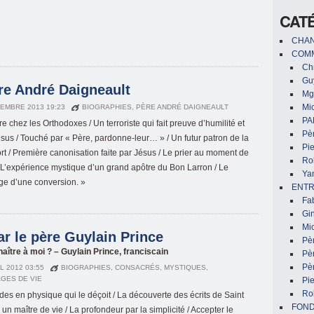
CAT
CHAN
COMM
Chr
Gu
ère André Daigneault
Mg
Mic
EMBRE 2013 19:23
BIOGRAPHIES
,
PÈRE ANDRÉ DAIGNEAULT
PA
e chez les Orthodoxes / Un terroriste qui fait preuve d’humilité et
Pèr
sus / Touché par « Père, pardonne-leur… » / Un futur patron de la
Pi
t / Première canonisation faite par Jésus / Le prier au moment de
Ro
/ L’expérience mystique d’un grand apôtre du Bon Larron / Le
Ya
e d’une conversion. »
ENTR
Fa
Gin
Mic
ar le père Guylain Prince
Pè
ître à moi ? – Guylain Prince, franciscain
Pè
Pèr
IL 2012 03:55
BIOGRAPHIES
,
CONSACRÉS
,
MYSTIQUES
,
GES DE VIE
Pi
Ro
des en physique qui le déçoit / La découverte des écrits de Saint
FON
 un maître de vie / La profondeur par la simplicité / Accepter le