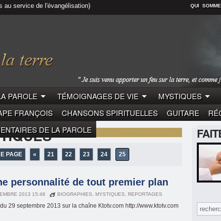
s au service de l'évangélisation)
QUI SOMME
LA PAROLE
TÉMOIGNAGES DE VIE
MYSTIQUES
APE FRANÇOIS
CHANSONS SPIRITUELLES
GUITARE
RÉC
NTAIRES DE LA PAROLE
TIQUES"
FAI
RE PAGE
«
21
22
23
24
25
ne personnalité de tout premier plan
EMBRE 2013 15:48
BIOGRAPHIES
,
MYSTIQUES
,
REPORTAGES
du 29 septembre 2013 sur la chaîne Ktotv.com http://www.ktotv.com