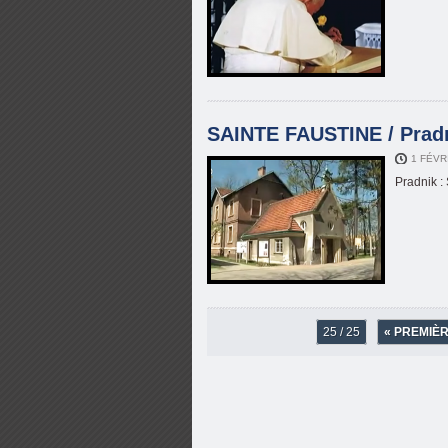
SAINTE FAUSTINE / Pradn
1 FÉVR
Pradnik :
25 / 25
« PREMIÈ