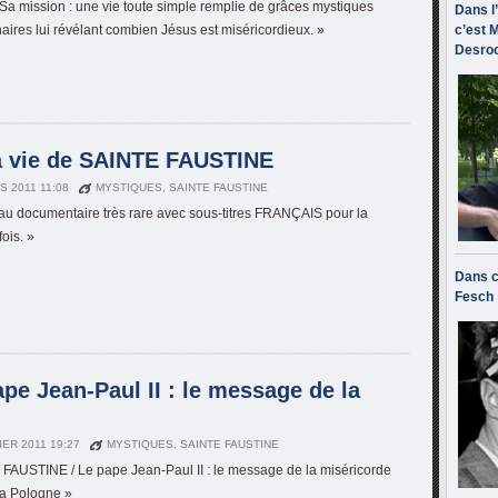
Sa mission : une vie toute simple remplie de grâces mystiques
Dans l
naires lui révélant combien Jésus est miséricordieux. »
c’est M
Desroc
la vie de SAINTE FAUSTINE
S 2011 11:08
MYSTIQUES
,
SAINTE FAUSTINE
au documentaire très rare avec sous-titres FRANÇAIS pour la
ois. »
Dans c
Fesch
e Jean-Paul II : le message de la
IER 2011 19:27
MYSTIQUES
,
SAINTE FAUSTINE
FAUSTINE / Le pape Jean-Paul II : le message de la miséricorde
 la Pologne »