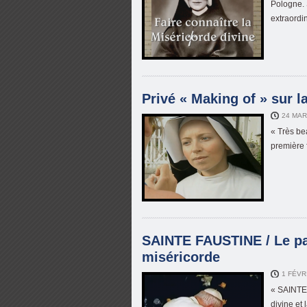
Pologne. 
extraordi
Privé « Making of » sur 
24 MAR
« Très be
première f
SAINTE FAUSTINE / Le pap
miséricorde
1 FÉVR
« SAINTE 
divine et