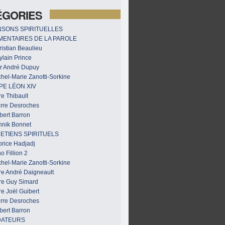
ÉGORIES
SONS SPIRITUELLES
ENTAIRES DE LA PAROLE
istian Beaulieu
ylain Prince
r André Dupuy
hel-Marie Zanotti-Sorkine
PE LÉON XIV
e Thibault
erre Desroches
bert Barron
nnik Bonnet
ETIENS SPIRITUELS
brice Hadjadj
o Fillion 2
hel-Marie Zanotti-Sorkine
re André Daigneault
re Guy Simard
e Joël Guibert
erre Desroches
bert Barron
DATEURS