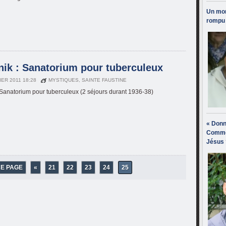
Un mon
rompu 
ik : Sanatorium pour tuberculeux
IER 2011 18:28
MYSTIQUES
,
SAINTE FAUSTINE
 Sanatorium pour tuberculeux (2 séjours durant 1936-38)
« Donn
Comme
Jésus 
RE PAGE
«
21
22
23
24
25