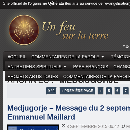
Site officiel de l'organisme
Qéhélata
(les arts au service de l'évangélisation
ACCUEIL
COMMENTAIRES DE LA PAROLE
TÉMOIGN
ENTRETIENS SPIRITUELS
PAPE FRANÇOIS
CHANSO
PROJETS ARTISTIQUES
COMMENTAIRES DE LA PAROL
ARCHIVES :
"MEDGUGORJE"
9 / 9
« PREMIÈRE PAGE
«
5
6
7
Medjugorje – Message du 2 septem
Emmanuel Maillard
3 SEPTEMBRE 2019 09:42
M