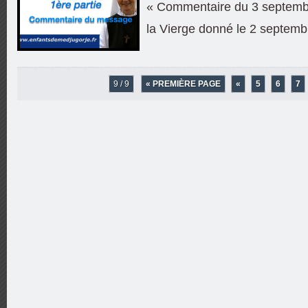
« Commentaire du 3 septemb
la Vierge donné le 2 septemb
9 / 9
« PREMIÈRE PAGE
«
5
6
7