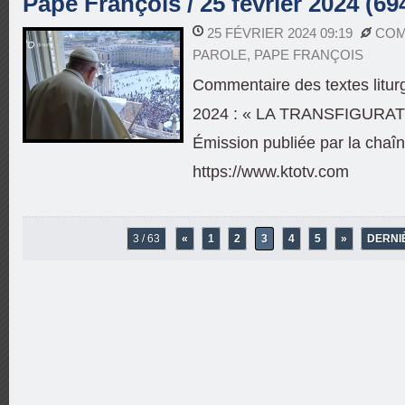
Pape François / 25 février 2024 (69
25 FÉVRIER 2024 09:19
COM
PAROLE
,
PAPE FRANÇOIS
Commentaire des textes litu
2024 : « LA TRANSFIGURAT
Émission publiée par la cha
https://www.ktotv.com
3 / 63
«
1
2
3
4
5
»
DERNI