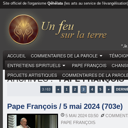
Site officiel de l'organisme
Qéhélata
(les arts au service de l'évangélisation
ACCUEIL
COMMENTAIRES DE LA PAROLE
TÉMOIGN
ENTRETIENS SPIRITUELS
PAPE FRANÇOIS
CHANSO
PROJETS ARTISTIQUES
COMMENTAIRES DE LA PAROL
ARCHIVES :
"PAPE FRANÇOIS"
3 / 63
«
1
2
3
4
5
»
DERNI
Pape François / 5 mai 2024 (703e)
5 MAI 2024 03:50
COMMENTA
PAPE FRANÇOIS