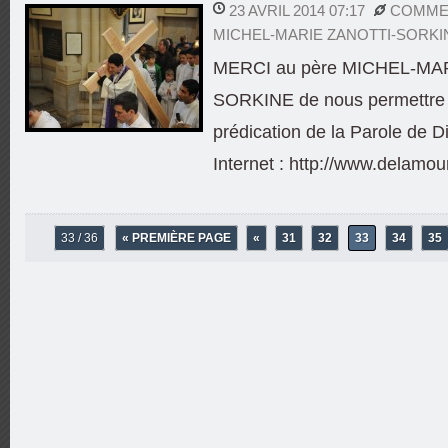
23 AVRIL 2014 07:17
COMMEN
MICHEL-MARIE ZANOTTI-SORKI
MERCI au père MICHEL-MA
SORKINE de nous permettre d
prédication de la Parole de Di
Internet : http://www.delamou
33 / 36
« PREMIÈRE PAGE
«
31
32
33
34
35