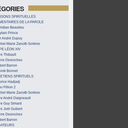
ÉGORIES
SONS SPIRITUELLES
ENTAIRES DE LA PAROLE
istian Beaulieu
ylain Prince
r André Dupuy
hel-Marie Zanotti-Sorkine
PE LÉON XIV
e Thibault
erre Desroches
bert Barron
nnik Bonnet
ETIENS SPIRITUELS
brice Hadjadj
o Fillion 2
hel-Marie Zanotti-Sorkine
re André Daigneault
re Guy Simard
e Joël Guibert
erre Desroches
bert Barron
DATEURS