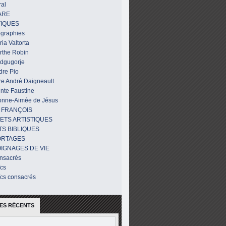
al
ARE
IQUES
ographies
ia Valtorta
rthe Robin
dgugorje
dre Pio
re André Daigneault
nte Faustine
onne-Aimée de Jésus
 FRANÇOIS
ETS ARTISTIQUES
TS BIBLIQUES
ORTAGES
IGNAGES DE VIE
nsacrés
ïcs
ïcs consacrés
ES RÉCENTS