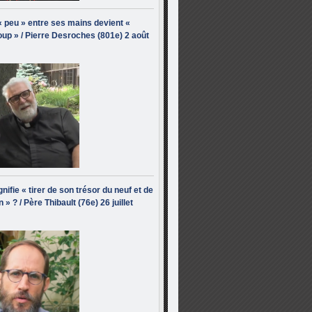
« peu » entre ses mains devient «
up » / Pierre Desroches (801e) 2 août
nifie « tirer de son trésor du neuf et de
n » ? / Père Thibault (76e) 26 juillet