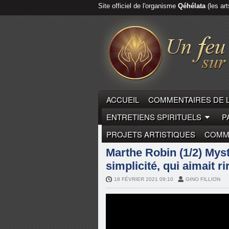
Site officiel de l'organisme
Qéhélata
(les art
ACCUEIL
COMMENTAIRES DE 
ENTRETIENS SPIRITUELS
P
PROJETS ARTISTIQUES
COMME
MARTHE ROBIN
PÈRE ANDRÉ
Marthe Robin (1/2) Mys
simplicité, qui aimait r
18 FÉVRIER 2021 09:10
GINO FILLION