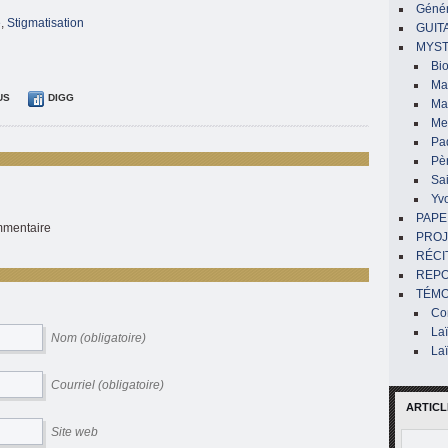
Génér
é
,
Stigmatisation
GUIT
MYST
Bi
Mar
US
DIGG
Ma
Me
Pa
Pè
Sai
Yv
PAPE
ommentaire
PROJ
RÉCI
REP
TÉMO
Co
La
Nom (obligatoire)
La
Courriel (obligatoire)
ARTICL
Site web