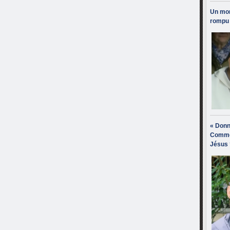
Un mon
rompu 
« Donn
Comme
Jésus 