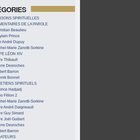
ÉGORIES
SONS SPIRITUELLES
ENTAIRES DE LA PAROLE
istian Beaulieu
ylain Prince
r André Dupuy
hel-Marie Zanotti-Sorkine
PE LÉON XIV
e Thibault
erre Desroches
bert Barron
nnik Bonnet
ETIENS SPIRITUELS
brice Hadjadj
o Fillion 2
hel-Marie Zanotti-Sorkine
re André Daigneault
re Guy Simard
e Joël Guibert
erre Desroches
bert Barron
DATEURS