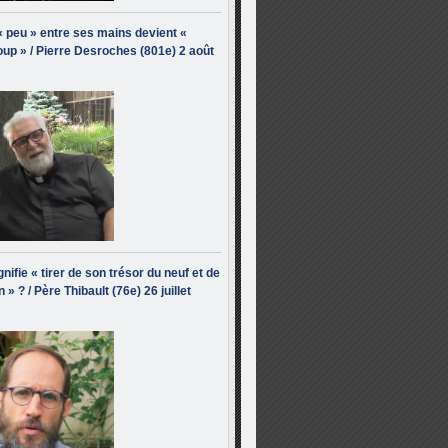
« peu » entre ses mains devient «
up » / Pierre Desroches (801e) 2 août
nifie « tirer de son trésor du neuf et de
n » ? / Père Thibault (76e) 26 juillet