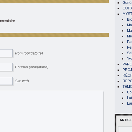
Génér
GUIT
MYST
Bi
ommentaire
Mar
Ma
Me
Pa
Pè
Sai
Nom (obligatoire)
Yv
PAPE
Courriel (obligatoire)
PROJ
RÉCI
Site web
REP
TÉMO
Co
La
La
ARTICL