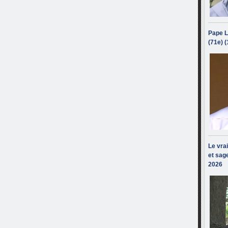
Pape L
(71e) 
Le vra
et sage
2026