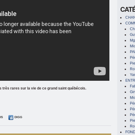
CAT
CHAN
COMM
Chr
Gu
Mg
Mic
PA
Pèr
Pi
Ro
Ya
ENTR
Fa
 très rares sur la vie de ce grand saint québécois.
Gin
Mic
Pè
Pè
Pèr
US
DIGG
Pi
Ro
FON