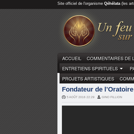
Site officiel de l'organisme
Qéhélata
(les art
ACCUEIL
COMMENTAIRES DE 
ENTRETIENS SPIRITUELS
P
PROJETS ARTISTIQUES
COMME
FONDATEURS
Fondateur de l’Oratoire
5 AOÛT 2016 22:29
GINO FILLION