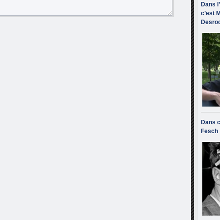
Dans l
c’est M
Desroc
Dans c
Fesch