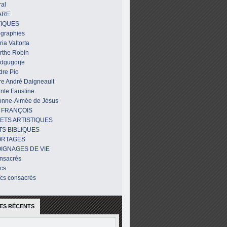
al
ARE
IQUES
ographies
ia Valtorta
rthe Robin
dgugorje
dre Pio
re André Daigneault
nte Faustine
onne-Aimée de Jésus
 FRANÇOIS
ETS ARTISTIQUES
TS BIBLIQUES
ORTAGES
IGNAGES DE VIE
nsacrés
ïcs
ïcs consacrés
ES RÉCENTS