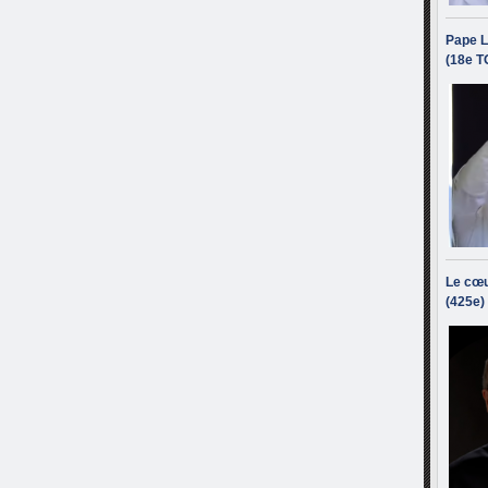
Pape L
(18e T
Le cœu
(425e)