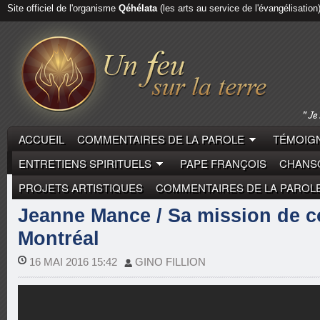
Site officiel de l'organisme
Qéhélata
(les arts au service de l'évangélisation
ACCUEIL
COMMENTAIRES DE LA PAROLE
TÉMOIGN
ENTRETIENS SPIRITUELS
PAPE FRANÇOIS
CHANSO
PROJETS ARTISTIQUES
COMMENTAIRES DE LA PAROL
BIOGRAPHIES
FONDATEURS
Jeanne Mance / Sa mission de c
Montréal
16 MAI 2016 15:42
GINO FILLION