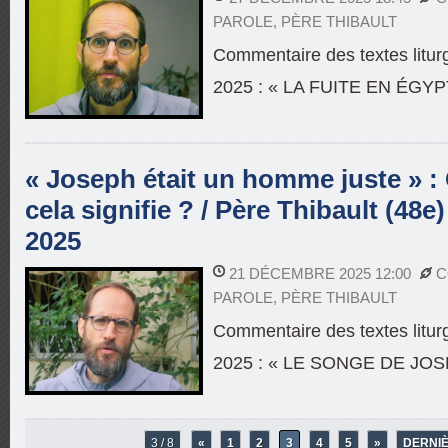
PAROLE
,
PÈRE THIBAULT
Commentaire des textes litu
2025 : « LA FUITE EN ÉGYP
« Joseph était un homme juste » :
cela signifie ? / Père Thibault (48
2025
21 DÉCEMBRE 2025 12:00
C
PAROLE
,
PÈRE THIBAULT
Commentaire des textes litu
2025 : « LE SONGE DE JO
3 / 8
«
1
2
3
4
5
»
DERNIÈ