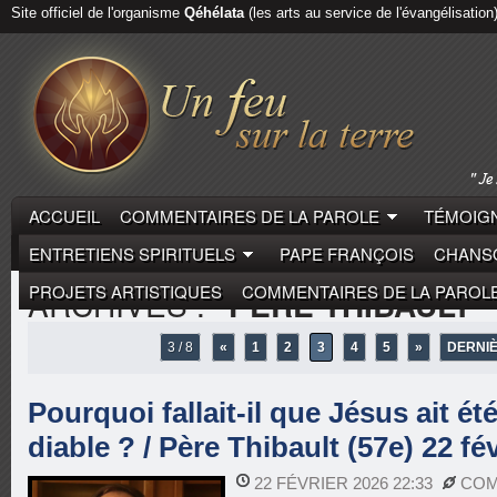
Site officiel de l'organisme
Qéhélata
(les arts au service de l'évangélisation
ACCUEIL
COMMENTAIRES DE LA PAROLE
TÉMOIGN
ENTRETIENS SPIRITUELS
PAPE FRANÇOIS
CHANSO
PROJETS ARTISTIQUES
COMMENTAIRES DE LA PAROL
ARCHIVES :
"PÈRE THIBAULT"
3 / 8
«
1
2
3
4
5
»
DERNIÈ
Pourquoi fallait-il que Jésus ait été
diable ? / Père Thibault (57e) 22 fé
22 FÉVRIER 2026 22:33
COM