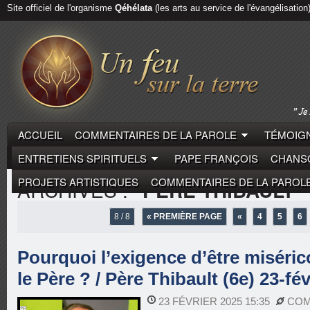
Site officiel de l'organisme
Qéhélata
(les arts au service de l'évangélisation
ACCUEIL
COMMENTAIRES DE LA PAROLE
TÉMOIGN
ENTRETIENS SPIRITUELS
PAPE FRANÇOIS
CHANSO
PROJETS ARTISTIQUES
COMMENTAIRES DE LA PAROL
ARCHIVES :
"PÈRE THIBAULT"
8 / 8
« PREMIÈRE PAGE
«
4
5
6
Pourquoi l’exigence d’être misér
le Père ? / Père Thibault (6e) 23-fé
23 FÉVRIER 2025 15:35
COM