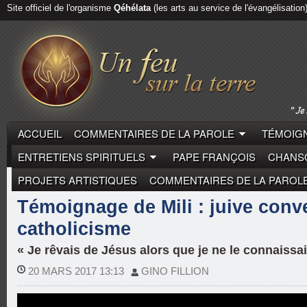
Site officiel de l'organisme
Qéhélata
(les arts au service de l'évangélisation
ACCUEIL
COMMENTAIRES DE LA PAROLE
TÉMOIGN
ENTRETIENS SPIRITUELS
PAPE FRANÇOIS
CHANSO
PROJETS ARTISTIQUES
COMMENTAIRES DE LA PAROL
LAÏCS
TÉMOIGNAGES DE VIE
Témoignage de Mili : juive conve
catholicisme
« Je rêvais de Jésus alors que je ne le connaiss
20 MARS 2017 13:13
GINO FILLION