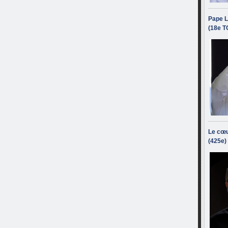
Pape L
(18e T
Le cœu
(425e)