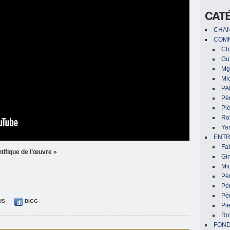
CAT
CHAN
COMM
Chr
Gu
Mg
Mic
PA
Pèr
Pi
Ro
Ya
ENTR
Fa
ntifique de l’œuvre »
Gin
Mic
Pè
Pè
Pèr
US
DIGG
Pi
Ro
FON