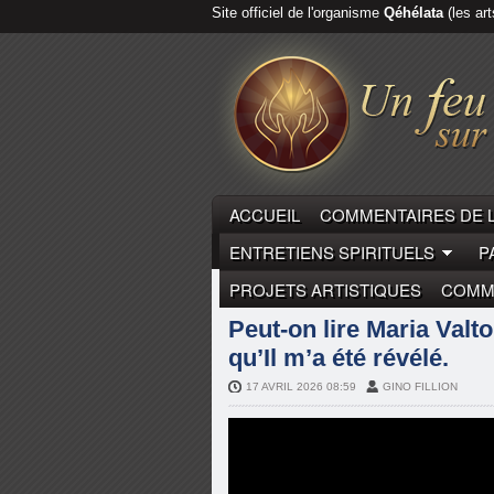
Site officiel de l'organisme
Qéhélata
(les art
ACCUEIL
COMMENTAIRES DE 
ENTRETIENS SPIRITUELS
P
PROJETS ARTISTIQUES
COMME
LAÏCS
MARIA VALTORTA
MY
Peut-on lire Maria Valto
qu’Il m’a été révélé.
17 AVRIL 2026 08:59
GINO FILLION