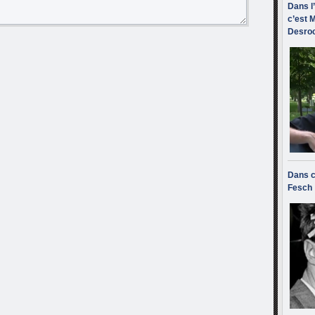
Dans l
c’est M
Desroc
Dans c
Fesch