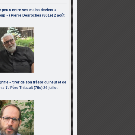
« peu » entre ses mains devient «
up » / Pierre Desroches (801e) 2 août
nifie « tirer de son trésor du neuf et de
n » ? / Père Thibault (76e) 26 juillet