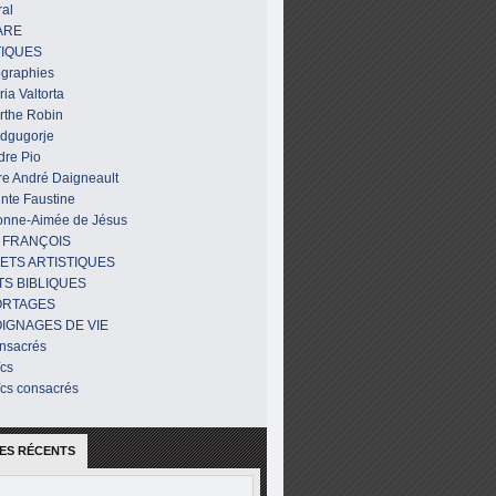
al
ARE
IQUES
ographies
ia Valtorta
rthe Robin
dgugorje
dre Pio
re André Daigneault
nte Faustine
onne-Aimée de Jésus
 FRANÇOIS
ETS ARTISTIQUES
TS BIBLIQUES
ORTAGES
IGNAGES DE VIE
nsacrés
ïcs
ïcs consacrés
ES RÉCENTS