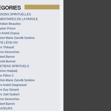
ÉGORIES
SONS SPIRITUELLES
ENTAIRES DE LA PAROLE
istian Beaulieu
ylain Prince
r André Dupuy
hel-Marie Zanotti-Sorkine
PE LÉON XIV
e Thibault
erre Desroches
bert Barron
nnik Bonnet
ETIENS SPIRITUELS
brice Hadjadj
o Fillion 2
hel-Marie Zanotti-Sorkine
re André Daigneault
re Guy Simard
e Joël Guibert
erre Desroches
bert Barron
DATEURS