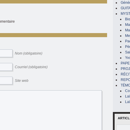
Génér
GUIT
MYST
Bi
ommentaire
Mar
Ma
Me
Pa
Pè
Sai
Nom (obligatoire)
Yv
PAPE
Courriel (obligatoire)
PROJ
RÉCI
REP
Site web
TÉMO
Co
La
La
ARTICL