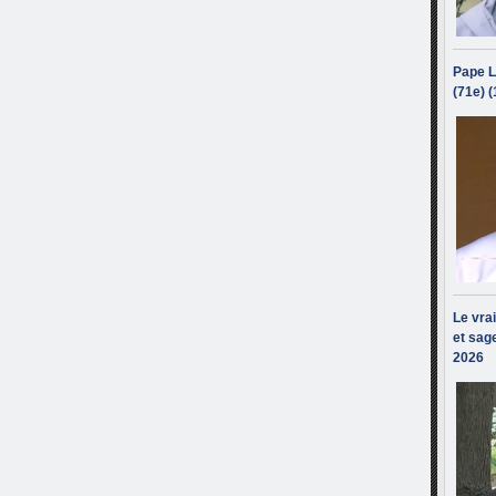
Pape L
(71e) 
Le vra
et sage
2026