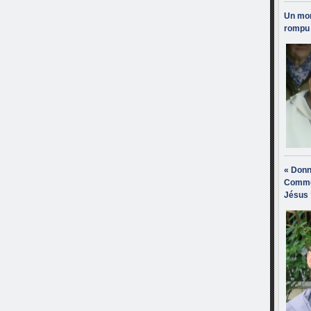
Un mon
rompu 
« Donn
Comme
Jésus 