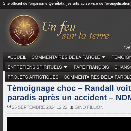
Site officiel de l'organisme
Qéhélata
(les arts au service de l'évangélisation
ACCUEIL
COMMENTAIRES DE LA PAROLE
TÉMOIGN
ENTRETIENS SPIRITUELS
PAPE FRANÇOIS
CHANSO
PROJETS ARTISTIQUES
COMMENTAIRES DE LA PAROL
LAÏCS
TÉMOIGNAGES DE VIE
Témoignage choc – Randall voit l
paradis après un accident – ND
25 SEPTEMBRE 2024 12:22
GINO FILLION