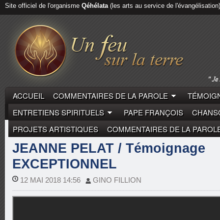
Site officiel de l'organisme
Qéhélata
(les arts au service de l'évangélisation
ACCUEIL
COMMENTAIRES DE LA PAROLE
TÉMOIGN
ENTRETIENS SPIRITUELS
PAPE FRANÇOIS
CHANSO
PROJETS ARTISTIQUES
COMMENTAIRES DE LA PAROL
LAÏCS
TÉMOIGNAGES DE VIE
JEANNE PELAT / Témoignage
EXCEPTIONNEL
12 MAI 2018 14:56
GINO FILLION