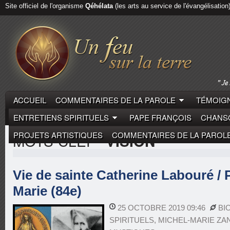
Site officiel de l'organisme
Qéhélata
(les arts au service de l'évangélisation
ACCUEIL
COMMENTAIRES DE LA PAROLE
TÉMOIGN
ENTRETIENS SPIRITUELS
PAPE FRANÇOIS
CHANSO
PROJETS ARTISTIQUES
COMMENTAIRES DE LA PAROL
MOTS-CLEF
"VISION"
Vie de sainte Catherine Labouré / 
Marie (84e)
25 OCTOBRE 2019 09:46
BI
SPIRITUELS
,
MICHEL-MARIE ZA