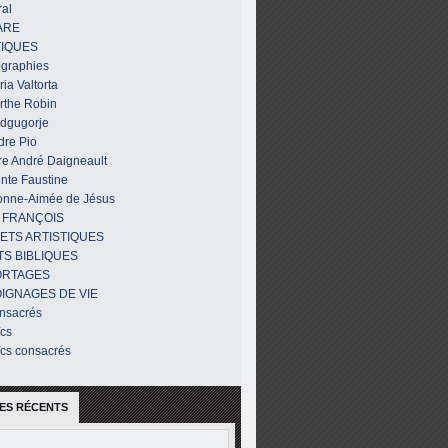
al
ARE
IQUES
ographies
ia Valtorta
rthe Robin
dgugorje
dre Pio
re André Daigneault
nte Faustine
onne-Aimée de Jésus
 FRANÇOIS
ETS ARTISTIQUES
TS BIBLIQUES
ORTAGES
IGNAGES DE VIE
nsacrés
ïcs
ïcs consacrés
ES RÉCENTS