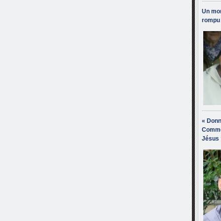
Un mon
rompu 
« Donn
Comme
Jésus 