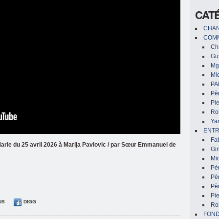
CAT
CHAN
COMM
Chr
Gu
Mg
Mic
PA
Pèr
Pi
Ro
Ya
ENTR
Fa
rie du 25 avril 2026 à Marija Pavlovic / par Sœur Emmanuel de
Gin
Mic
Pè
Pè
Pèr
Pi
US
DIGG
Ro
FON