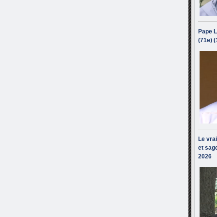
Pape L
(71e) 
Le vra
et sage
2026