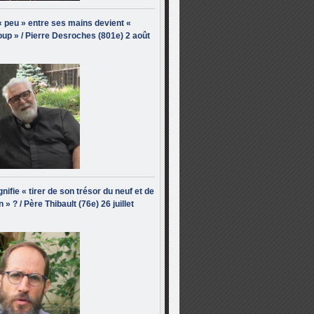
« peu » entre ses mains devient «
up » / Pierre Desroches (801e) 2 août
nifie « tirer de son trésor du neuf et de
n » ? / Père Thibault (76e) 26 juillet