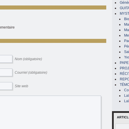
Génér
GUIT
MYST
Bi
Mar
ommentaire
Ma
Me
Pa
Pè
Sai
Yv
Nom (obligatoire)
PAPE
PROJ
Courriel (obligatoire)
RÉCI
REP
TÉMO
Site web
Co
La
La
ARTICL