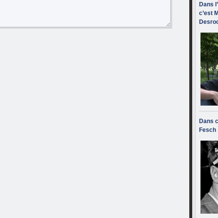
Dans l
c’est M
Desroc
Dans c
Fesch