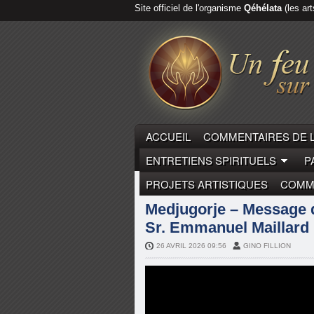
Site officiel de l'organisme
Qéhélata
(les art
ACCUEIL
COMMENTAIRES DE 
ENTRETIENS SPIRITUELS
P
PROJETS ARTISTIQUES
COMME
MEDGUGORJE
MYSTIQUES
Medjugorje – Message du
Sr. Emmanuel Maillard
26 AVRIL 2026 09:56
GINO FILLION