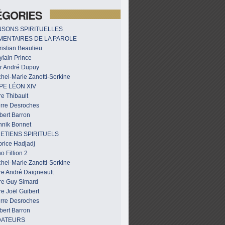
ÉGORIES
SONS SPIRITUELLES
ENTAIRES DE LA PAROLE
istian Beaulieu
ylain Prince
r André Dupuy
hel-Marie Zanotti-Sorkine
PE LÉON XIV
e Thibault
erre Desroches
bert Barron
nnik Bonnet
ETIENS SPIRITUELS
brice Hadjadj
o Fillion 2
hel-Marie Zanotti-Sorkine
re André Daigneault
re Guy Simard
e Joël Guibert
erre Desroches
bert Barron
DATEURS