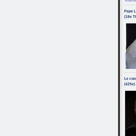
Pape L
(18e T
Le cœu
(425e)