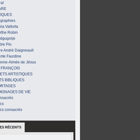
al
ARE
IQUES
ographies
ia Valtorta
rthe Robin
dgugorje
dre Pio
re André Daigneault
nte Faustine
onne-Aimée de Jésus
 FRANÇOIS
ETS ARTISTIQUES
TS BIBLIQUES
ORTAGES
IGNAGES DE VIE
nsacrés
ïcs
ïcs consacrés
ES RÉCENTS