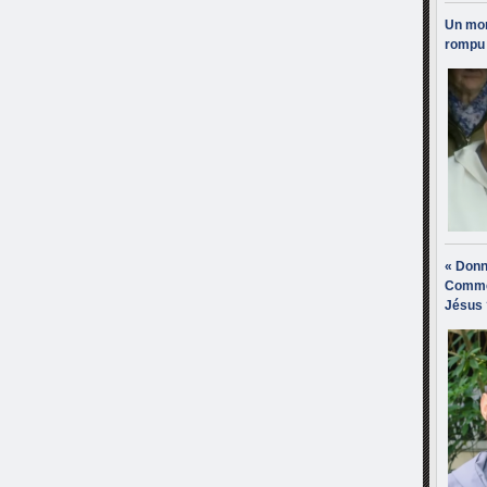
Un mon
rompu 
« Donn
Comme
Jésus 