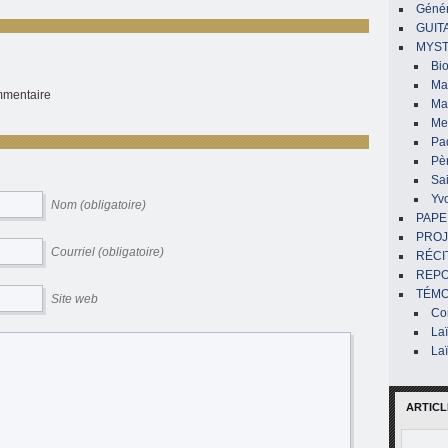
Génér
GUIT
MYST
Bi
Mar
ommentaire
Ma
Me
Pa
Pè
Sai
Yv
Nom (obligatoire)
PAPE
PROJ
Courriel (obligatoire)
RÉCI
REP
TÉMO
Site web
Co
La
La
ARTICL