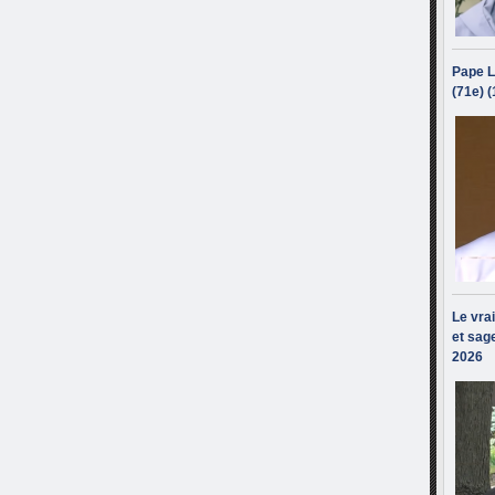
Pape L
(71e) 
Le vra
et sage
2026