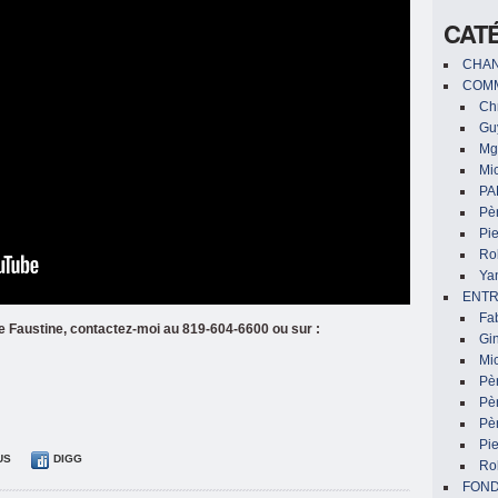
CAT
CHAN
COMM
Chr
Gu
Mg
Mic
PA
Pèr
Pi
Ro
Ya
ENTR
Fa
te Faustine, contactez-moi au 819-604-6600 ou sur :
Gin
Mic
Pè
Pè
Pèr
Pi
US
DIGG
Ro
FON