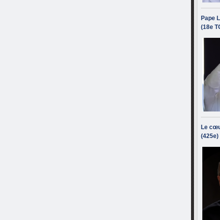
Pape L
(18e T
Le cœu
(425e)