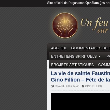
Site officiel de l'organisme
Qéhélata
(les art
ACCUEIL
COMMENTAIRES DE 
ENTRETIENS SPIRITUELS
P
PROJETS ARTISTIQUES
COMME
MYSTIQUES
SAINTE FAUSTIN
La vie de sainte Faustin
Gino Fillion – Fête de 
29 AVRIL 2026 14:45
GINO FILLION