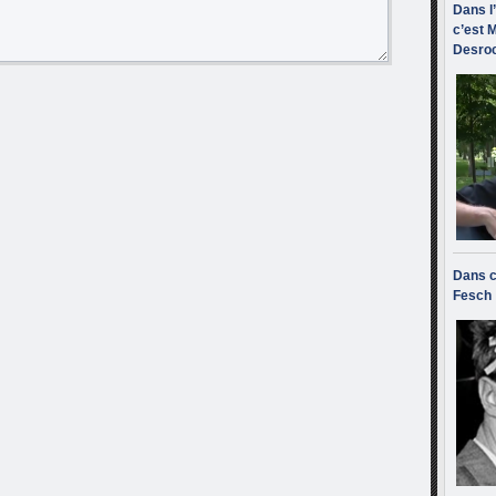
Dans l
c’est M
Desroc
Dans c
Fesch