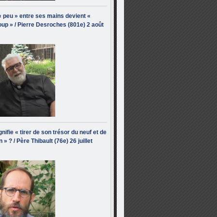
« peu » entre ses mains devient «
up » / Pierre Desroches (801e) 2 août
nifie « tirer de son trésor du neuf et de
n » ? / Père Thibault (76e) 26 juillet