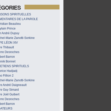
ÉGORIES
SONS SPIRITUELLES
ENTAIRES DE LA PAROLE
istian Beaulieu
ylain Prince
r André Dupuy
hel-Marie Zanotti-Sorkine
PE LÉON XIV
e Thibault
erre Desroches
bert Barron
nnik Bonnet
ETIENS SPIRITUELS
brice Hadjadj
o Fillion 2
hel-Marie Zanotti-Sorkine
re André Daigneault
re Guy Simard
e Joël Guibert
erre Desroches
bert Barron
DATEURS