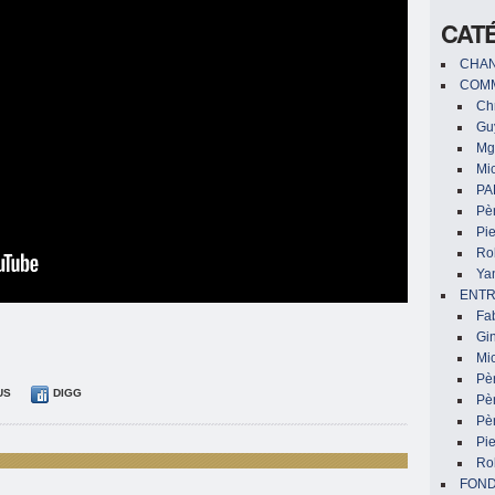
CAT
CHAN
COMM
Chr
Gu
Mg
Mic
PA
Pèr
Pi
Ro
Ya
ENTR
Fa
Gin
Mic
Pè
US
DIGG
Pè
Pèr
Pi
Ro
FON