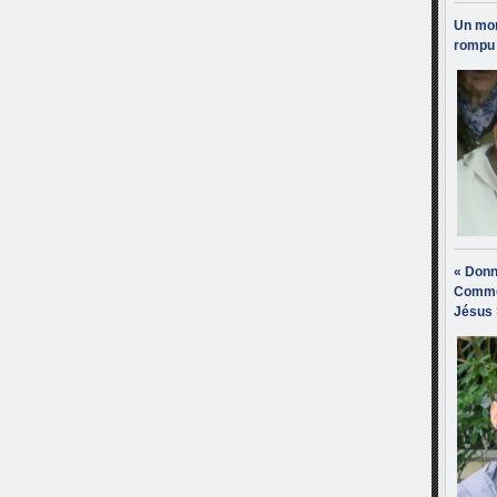
Un mon
rompu 
« Donn
Comme
Jésus 