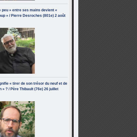
« peu » entre ses mains devient «
up » / Pierre Desroches (801e) 2 août
nifie « tirer de son trésor du neuf et de
n » ? / Père Thibault (76e) 26 juillet