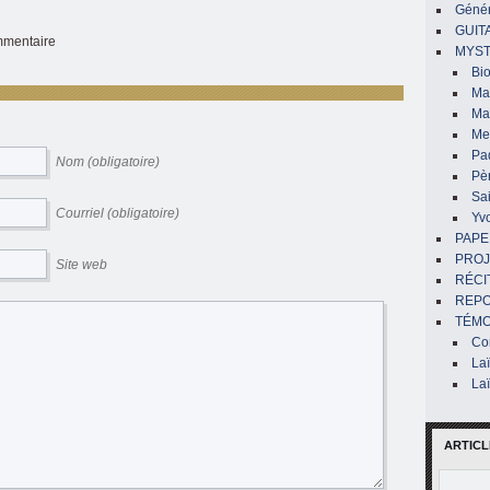
Génér
GUIT
ommentaire
MYST
Bi
Mar
Ma
Me
Pa
Nom (obligatoire)
Pè
Sai
Courriel (obligatoire)
Yv
PAPE
PROJ
Site web
RÉCI
REP
TÉMO
Co
La
La
ARTICL