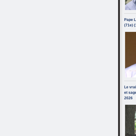
Pape L
(71e) 
Le vra
et sage
2026