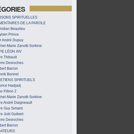
ÉGORIES
SONS SPIRITUELLES
ENTAIRES DE LA PAROLE
istian Beaulieu
ylain Prince
r André Dupuy
hel-Marie Zanotti-Sorkine
PE LÉON XIV
e Thibault
erre Desroches
bert Barron
nnik Bonnet
ETIENS SPIRITUELS
brice Hadjadj
o Fillion 2
hel-Marie Zanotti-Sorkine
re André Daigneault
re Guy Simard
e Joël Guibert
erre Desroches
bert Barron
DATEURS