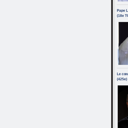
Pape L
(18e T
Le cœu
(425e)