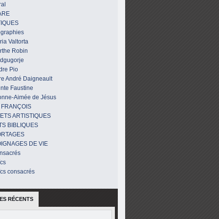
al
ARE
IQUES
ographies
ia Valtorta
rthe Robin
dgugorje
dre Pio
re André Daigneault
nte Faustine
onne-Aimée de Jésus
 FRANÇOIS
ETS ARTISTIQUES
TS BIBLIQUES
ORTAGES
IGNAGES DE VIE
nsacrés
ïcs
ïcs consacrés
ES RÉCENTS