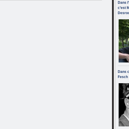
Dans l
c’est M
Desroc
Dans c
Fesch