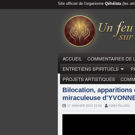
Site officiel de l'organisme
Qéhélata
(les art
ACCUEIL
COMMENTAIRES DE 
ENTRETIENS SPIRITUELS
P
PROJETS ARTISTIQUES
COMME
MYSTIQUES
YVONNE-AIMÉE 
Bilocation, apparitions d
miraculeuse d’YVONN
17 JANVIER 2023 15:56
GINO FILLION